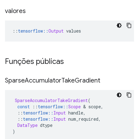
valores
::
tensorflow
::
Output
 values
Funções públicas
Sparse
Accumulator
Take
Gradient
SparseAccumulatorTakeGradient
(
const
::
tensorflow
::
Scope
&
 scope
,
::
tensorflow
::
Input
 handle
,
::
tensorflow
::
Input
 num_required
,
DataType
 dtype
)