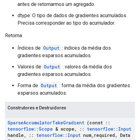
antes de retornarmos um agregado.
dtype: O tipo de dados de gradientes acumulados.
Precisa corresponder ao tipo do acumulador.
Retorna:
Índices de
Output
: índices da média dos
gradientes esparsos acumulados.
Valores de
Output
: valores da média dos
gradientes esparsos acumulados.
Forma de
Output
: forma da média dos gradientes
esparsos acumulados.
Construtores e Destruidores
Sparse
Accumulator
Take
Gradient
(const
::
tensorflow
::
Scope
& scope
,
::
tensorflow
::
Input
handle
,
::
tensorflow
::
Input
num
_
required
,
Data