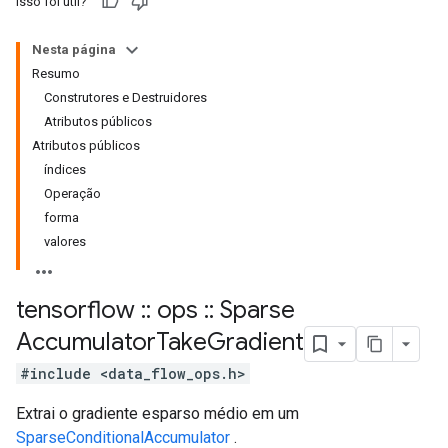
Isso foi útil?
Nesta página
Resumo
Construtores e Destruidores
Atributos públicos
Atributos públicos
índices
Operação
forma
valores
tensorflow
::
ops
::
Sparse
Accumulator
Take
Gradient
#include <data_flow_ops.h>
Extrai o gradiente esparso médio em um
SparseConditionalAccumulator
.