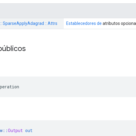
 :: SparseApplyAdagrad :: Attrs
Establecedores de
atributos opciona
públicos
peration
w
::
Output
out