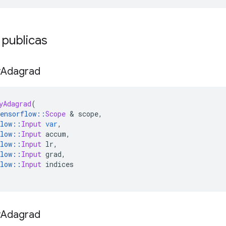
 publicas
y
Adagrad
yAdagrad
(
ensorflow
::
Scope
&
 scope
,
low
::
Input
var
,
low
::
Input
 accum
,
low
::
Input
 lr
,
low
::
Input
 grad
,
low
::
Input
 indices
y
Adagrad