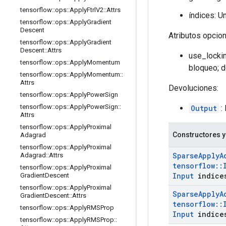
tensorflow
::
ops
::
Apply
Ftrl
V2
::
Attrs
índices: U
tensorflow
::
ops
::
Apply
Gradient
Descent
Atributos opcio
tensorflow
::
ops
::
Apply
Gradient
Descent
::
Attrs
use_lockin
tensorflow
::
ops
::
Apply
Momentum
bloqueo; d
tensorflow
::
ops
::
Apply
Momentum
::
Attrs
Devoluciones:
tensorflow
::
ops
::
Apply
Power
Sign
tensorflow
::
ops
::
Apply
Power
Sign
::
Output
: 
Attrs
tensorflow
::
ops
::
Apply
Proximal
Constructores y
Adagrad
tensorflow
::
ops
::
Apply
Proximal
Sparse
Apply
A
Adagrad
::
Attrs
tensorflow
::
tensorflow
::
ops
::
Apply
Proximal
Input
indice
Gradient
Descent
tensorflow
::
ops
::
Apply
Proximal
Sparse
Apply
A
Gradient
Descent
::
Attrs
tensorflow
::
tensorflow
::
ops
::
Apply
RMSProp
Input
indice
tensorflow
::
ops
::
Apply
RMSProp
::