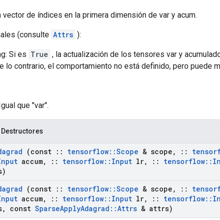
n vector de índices en la primera dimensión de var y acum.
nales (consulte
Attrs
):
g: Si es
True
, la actualización de los tensores var y acumulad
e lo contrario, el comportamiento no está definido, pero puede 
Igual que "var".
 Destructores
dagrad
(const
::
tensorflow
::
Scope
& scope
,
::
tensor
Input
accum
,
::
tensorflow
::
Input
lr
,
::
tensorflow
::
I
s)
dagrad
(const
::
tensorflow
::
Scope
& scope
,
::
tensor
Input
accum
,
::
tensorflow
::
Input
lr
,
::
tensorflow
::
I
s
,
const
Sparse
Apply
Adagrad
::
Attrs
& attrs)