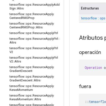
tensorflow
::
ops
::
Resource
Apply
Add
Estructuras
Sign
::
Attrs
tensorflow
::
ops
::
Resource
Apply
Centered
RMSProp
tensorflow :: ops
tensorflow
::
ops
::
Resource
Apply
Centered
RMSProp
::
Attrs
tensorflow
::
ops
::
Resource
Apply
Ftrl
Atributos 
tensorflow
::
ops
::
Resource
Apply
Ftrl
::
Attrs
tensorflow
::
ops
::
Resource
Apply
Ftrl
operación
V2
tensorflow
::
ops
::
Resource
Apply
Ftrl
V2
::
Attrs
Operation
 o
tensorflow
::
ops
::
Resource
Apply
Gradient
Descent
tensorflow
::
ops
::
Resource
Apply
Gradient
Descent
::
Attrs
fuera
tensorflow
::
ops
::
Resource
Apply
Keras
Momentum
tensorflow
::
ops
::
Resource
Apply
Keras
Momentum
::
Attrs
::
tensorflo
tensorflow
::
ops
::
Resource
Apply