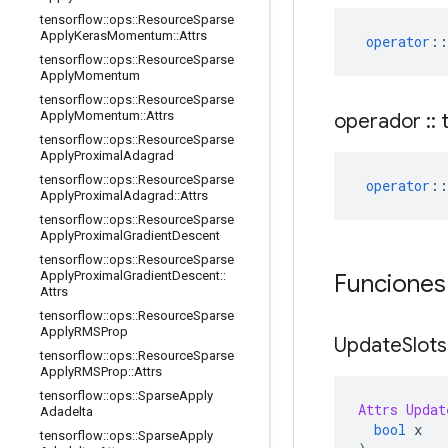
tensorflow
::
ops
::
Resource
Sparse
Apply
Keras
Momentum
::
Attrs
operator
::
tensorflow
::
ops
::
Resource
Sparse
Apply
Momentum
tensorflow
::
ops
::
Resource
Sparse
Apply
Momentum
::
Attrs
operador
::
t
tensorflow
::
ops
::
Resource
Sparse
Apply
Proximal
Adagrad
tensorflow
::
ops
::
Resource
Sparse
operator
::
Apply
Proximal
Adagrad
::
Attrs
tensorflow
::
ops
::
Resource
Sparse
Apply
Proximal
Gradient
Descent
tensorflow
::
ops
::
Resource
Sparse
Apply
Proximal
Gradient
Descent
::
Funciones
Attrs
tensorflow
::
ops
::
Resource
Sparse
Apply
RMSProp
Update
Slots
tensorflow
::
ops
::
Resource
Sparse
Apply
RMSProp
::
Attrs
tensorflow
::
ops
::
Sparse
Apply
Attrs
Updat
Adadelta
bool
 x
tensorflow
::
ops
::
Sparse
Apply