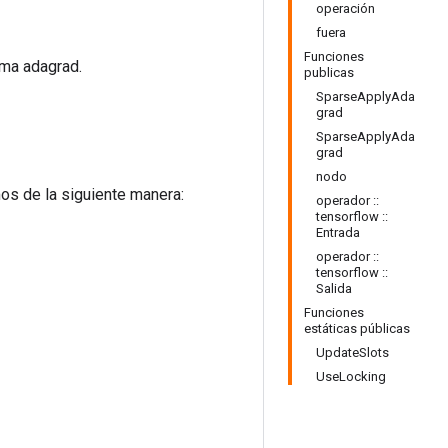
operación
fuera
Funciones
ema adagrad.
publicas
SparseApplyAda
grad
SparseApplyAda
grad
nodo
os de la siguiente manera:
operador ::
tensorflow ::
Entrada
operador ::
tensorflow ::
Salida
Funciones
estáticas públicas
UpdateSlots
UseLocking