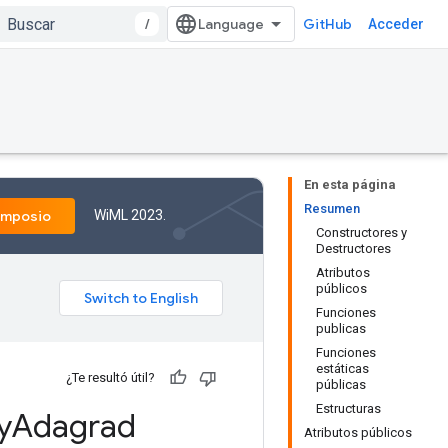
/
GitHub
Acceder
En esta página
Resumen
WiML 2023.
imposio
Constructores y
Destructores
Atributos
públicos
Funciones
publicas
Funciones
estáticas
¿Te resultó útil?
públicas
Estructuras
y
Adagrad
Atributos públicos