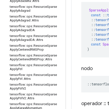
Apply
Adadelta
::
Attrs
tensorflow
::
ops
::
Resource
Sparse
SparseAppl
Apply
Adagrad
const
::
t
tensorflow
::
ops
::
Resource
Sparse
::
tensorf
Apply
Adagrad
::
Attrs
::
tensorf
tensorflow
::
ops
::
Resource
Sparse
::
tensorf
Apply
Adagrad
DA
::
tensorf
tensorflow
::
ops
::
Resource
Sparse
::
tensorf
Apply
Adagrad
DA
::
Attrs
const
Spa
tensorflow
::
ops
::
Resource
Sparse
)
Apply
Centered
RMSProp
tensorflow
::
ops
::
Resource
Sparse
Apply
Centered
RMSProp
::
Attrs
tensorflow
::
ops
::
Resource
Sparse
nodo
Apply
Ftrl
tensorflow
::
ops
::
Resource
Sparse
Apply
Ftrl
::
Attrs
::
tensorflo
tensorflow
::
ops
::
Resource
Sparse
Apply
Ftrl
V2
tensorflow
::
ops
::
Resource
Sparse
Apply
Ftrl
V2
::
Attrs
operador
::
t
tensorflow
::
ops
::
Resource
Sparse
Apply
Keras
Momentum