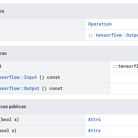
cos
Operation
::
tensorflow::Outp
icas
t
::tensorf
nsorflow
::
Input
() const
nsorflow
::
Output
() const
icas públicas
bool x)
Attrs
ool x)
Attrs