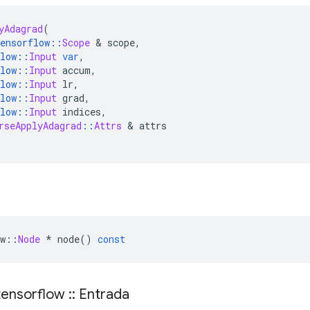
yAdagrad
(
ensorflow
::
Scope
&
 scope
,
low
::
Input
var
,
low
::
Input
 accum
,
low
::
Input
 lr
,
low
::
Input
 grad
,
low
::
Input
 indices
,
rseApplyAdagrad
::
Attrs
&
 attrs
w
::
Node
*
 node
()
const
ensorflow
::
Entrada