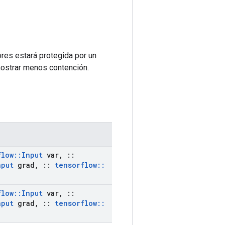
ores estará protegida por un
mostrar menos contención.
flow
::
Input
var
,
::
nput
grad
,
::
tensorflow
::
flow
::
Input
var
,
::
nput
grad
,
::
tensorflow
::