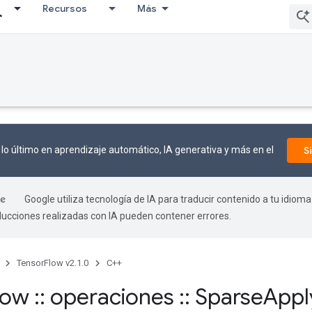
Recursos
Más
lo último en aprendizaje automático, IA generativa y más en el
S
Google utiliza tecnología de IA para traducir contenido a tu idioma
aducciones realizadas con IA pueden contener errores.
TensorFlow v2.1.0
C++
flow
::
operaciones
::
Sparse
Appl