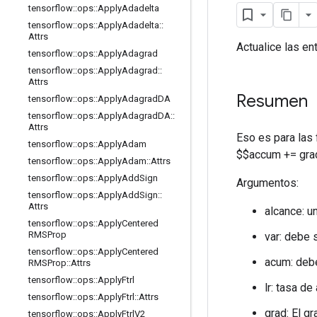
tensorflow
::
ops
::
Apply
Adadelta
tensorflow
::
ops
::
Apply
Adadelta
::
Attrs
Actualice las en
tensorflow
::
ops
::
Apply
Adagrad
tensorflow
::
ops
::
Apply
Adagrad
::
Attrs
Resumen
tensorflow
::
ops
::
Apply
Adagrad
DA
tensorflow
::
ops
::
Apply
Adagrad
DA
::
Attrs
Eso es para las
tensorflow
::
ops
::
Apply
Adam
$$accum += grad 
tensorflow
::
ops
::
Apply
Adam
::
Attrs
tensorflow
::
ops
::
Apply
Add
Sign
Argumentos:
tensorflow
::
ops
::
Apply
Add
Sign
::
Attrs
alcance: u
tensorflow
::
ops
::
Apply
Centered
RMSProp
var: debe s
tensorflow
::
ops
::
Apply
Centered
acum: debe
RMSProp
::
Attrs
tensorflow
::
ops
::
Apply
Ftrl
lr: tasa de
tensorflow
::
ops
::
Apply
Ftrl
::
Attrs
grad: El gr
tensorflow
::
ops
::
Apply
Ftrl
V2