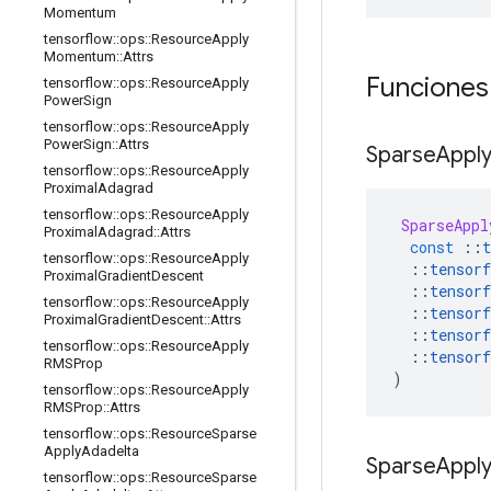
Momentum
tensorflow
::
ops
::
Resource
Apply
Momentum
::
Attrs
Funciones
tensorflow
::
ops
::
Resource
Apply
Power
Sign
tensorflow
::
ops
::
Resource
Apply
Power
Sign
::
Attrs
Sparse
Appl
tensorflow
::
ops
::
Resource
Apply
Proximal
Adagrad
tensorflow
::
ops
::
Resource
Apply
SparseAppl
Proximal
Adagrad
::
Attrs
const
::
t
tensorflow
::
ops
::
Resource
Apply
::
tensorf
Proximal
Gradient
Descent
::
tensorf
tensorflow
::
ops
::
Resource
Apply
::
tensorf
Proximal
Gradient
Descent
::
Attrs
::
tensorf
tensorflow
::
ops
::
Resource
Apply
::
tensorf
RMSProp
)
tensorflow
::
ops
::
Resource
Apply
RMSProp
::
Attrs
tensorflow
::
ops
::
Resource
Sparse
Apply
Adadelta
Sparse
Appl
tensorflow
::
ops
::
Resource
Sparse