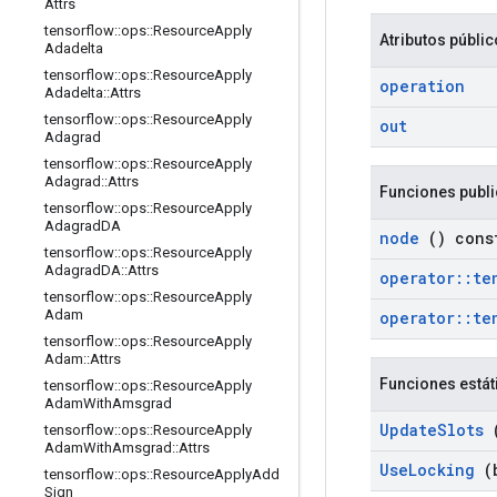
Attrs
tensorflow
::
ops
::
Resource
Apply
Atributos públi
Adadelta
tensorflow
::
ops
::
Resource
Apply
operation
Adadelta
::
Attrs
tensorflow
::
ops
::
Resource
Apply
out
Adagrad
tensorflow
::
ops
::
Resource
Apply
Adagrad
::
Attrs
Funciones publ
tensorflow
::
ops
::
Resource
Apply
Adagrad
DA
node
() cons
tensorflow
::
ops
::
Resource
Apply
Adagrad
DA
::
Attrs
operator
::
te
tensorflow
::
ops
::
Resource
Apply
Adam
operator
::
te
tensorflow
::
ops
::
Resource
Apply
Adam
::
Attrs
Funciones estát
tensorflow
::
ops
::
Resource
Apply
Adam
With
Amsgrad
Update
Slots
(
tensorflow
::
ops
::
Resource
Apply
Adam
With
Amsgrad
::
Attrs
Use
Locking
(b
tensorflow
::
ops
::
Resource
Apply
Add
Sign