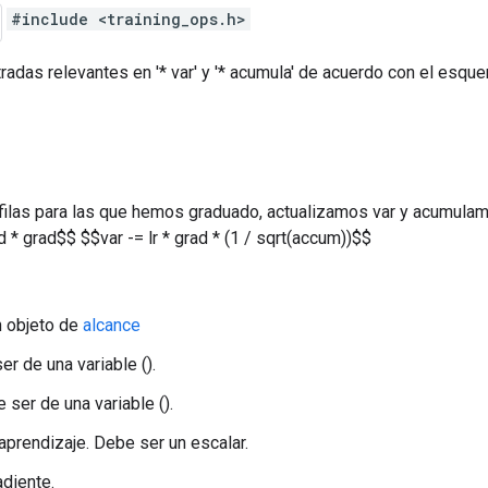
#include <training_ops.h>
tradas relevantes en '* var' y '* acumula' de acuerdo con el esqu
 filas para las que hemos graduado, actualizamos var y acumulam
* grad$$ $$var -= lr * grad * (1 / sqrt(accum))$$
n objeto de
alcance
er de una variable ().
 ser de una variable ().
 aprendizaje. Debe ser un escalar.
adiente.