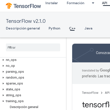
C++
Instalar
Formación
API
array_ops
candidate_sampling_ops
control_flow_ops
TensorFlow v2.1.0
core
Descripción general
Python
C++
Java
data_flow_ops
image
_
ops
io
_
ops
logging
_
ops
Conozca 
math
_
ops
nn
_
ops
no
_
op
parsing
_
ops
preferido. Las tr
random
_
ops
sparse
_
ops
state
_
ops
TensorFlow
API
string
_
ops
training
_
ops
tensor
Descripción general