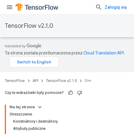
Zaloguj się
TensorFlow v2.1.0
Ta strona została przetłumaczona przez
Cloud Translation API
.
TensorFlow
API
TensorFlow v2.1.0
C++
Czy te wskazówki były pomocne?
Na tej stronie
Streszczenie
Konstruktory i destruktory
Atrybuty publiczne