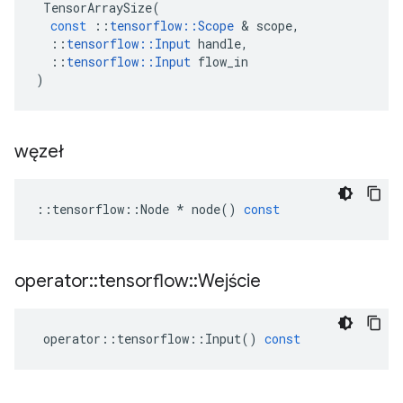
TensorArraySize
(
const
::
tensorflow
::
Scope
&
scope
,
::
tensorflow
::
Input
handle
,
::
tensorflow
::
Input
flow_in
)
węzeł
::
tensorflow
::
Node
*
node
()
const
operator
::
tensorflow
::
Wejście
operator
::
tensorflow
::
Input
()
const