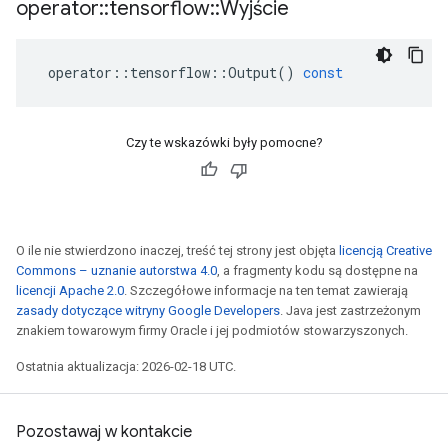
operator
::
tensorflow
::
Wyjście
operator
::
tensorflow
::
Output
()
const
Czy te wskazówki były pomocne?
O ile nie stwierdzono inaczej, treść tej strony jest objęta
licencją Creative
Commons – uznanie autorstwa 4.0
, a fragmenty kodu są dostępne na
licencji Apache 2.0
. Szczegółowe informacje na ten temat zawierają
zasady dotyczące witryny Google Developers
. Java jest zastrzeżonym
znakiem towarowym firmy Oracle i jej podmiotów stowarzyszonych.
Ostatnia aktualizacja: 2026-02-18 UTC.
Pozostawaj w kontakcie