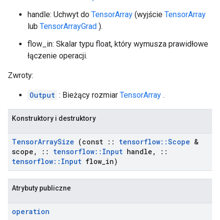
handle: Uchwyt do
TensorArray
(wyjście
TensorArray
lub
TensorArrayGrad
).
flow_in: Skalar typu float, który wymusza prawidłowe
łączenie operacji.
Zwroty:
Output
: Bieżący rozmiar
TensorArray
.
Konstruktory i destruktory
Tensor
Array
Size
(const
::
tensorflow
::
Scope
&
scope
,
::
tensorflow
::
Input
handle
,
::
tensorflow
::
Input
flow
_
in)
Atrybuty publiczne
operation