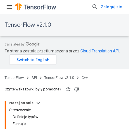
Zaloguj się
TensorFlow v2.1.0
Ta strona została przetłumaczona przez
Cloud Translation API
.
TensorFlow
API
TensorFlow v2.1.0
C++
Czy te wskazówki były pomocne?
Na tej stronie
Streszczenie
Definicje typów
Funkcje