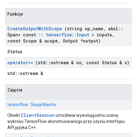
Funkcje
Create
Output
With
Scope
(string op
_
name
,
absl
::
Span< const
::
tensorflow
::
Input
> inputs
,
const Scope & scope
,
Output *output)
Status
operator<<
(std
::
ostream & os
,
const Status & x)
std::ostream &
Zajęcia
tensorflow:: Sesja Klienta
ClientSession
Obiekt
umożliwia wywołującemu ocenę
wykresu TensorFlow skonstruowanego przy użyciu interfejsu
API języka C++.