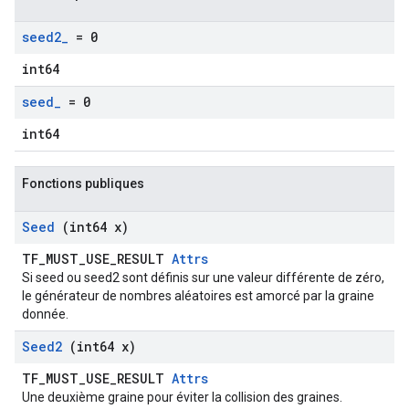
seed2
_
= 0
int64
seed
_
= 0
int64
Fonctions publiques
Seed
(int64 x)
TF_MUST_USE_RESULT
Attrs
Si seed ou seed2 sont définis sur une valeur différente de zéro,
le générateur de nombres aléatoires est amorcé par la graine
donnée.
Seed2
(int64 x)
TF_MUST_USE_RESULT
Attrs
Une deuxième graine pour éviter la collision des graines.