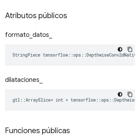
Atributos públicos
formato
_
datos
_
StringPiece tensorflow::ops::DepthwiseConv2dNative
dilataciones
_
gtl::ArraySlice< int > tensorflow::ops::DepthwiseC
Funciones públicas