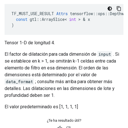
TF_MUST_USE_RESULT
Attrs
tensorflow
::
ops
::
Depthwi
const
gtl
::
ArraySlice
<
int
>
&
x
)
Tensor 1-D de longitud 4.
El factor de dilatación para cada dimensión de
input
. Si
se establece en k > 1, se omitirán k-1 celdas entre cada
elemento de filtro en esa dimensión. El orden de las
dimensiones está determinado por el valor de
data_format
; consulte más arriba para obtener más
detalles. Las dilataciones en las dimensiones de lote y
profundidad deben ser 1.
El valor predeterminado es [1, 1, 1, 1]
¿Te ha resultado útil?