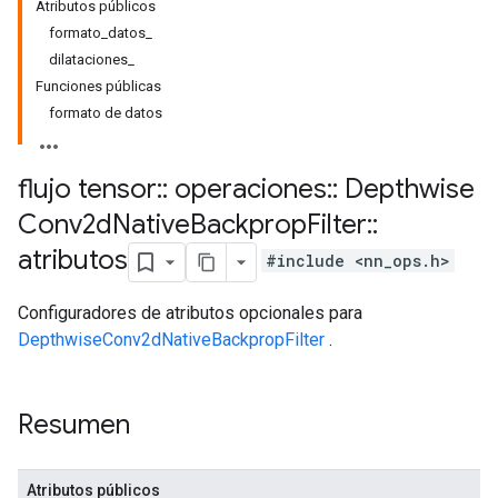
Atributos públicos
formato_datos_
dilataciones_
Funciones públicas
formato de datos
flujo tensor
::
operaciones
::
Depthwise
Conv2d
Native
Backprop
Filter
::
atributos
#include <nn_ops.h>
Configuradores de atributos opcionales para
DepthwiseConv2dNativeBackpropFilter
.
Resumen
Atributos públicos