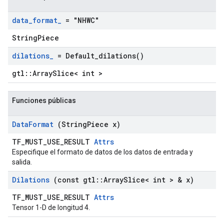
data
_
format
_
= "NHWC"
StringPiece
dilations
_
=
Default_dilations(
)
gtl::ArraySlice< int >
Funciones públicas
Data
Format
(String
Piece x)
TF_MUST_USE_RESULT
Attrs
Especifique el formato de datos de los datos de entrada y
salida.
Dilations
(const gtl
::
Array
Slice< int > & x)
TF_MUST_USE_RESULT
Attrs
Tensor 1-D de longitud 4.