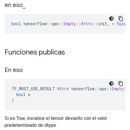
en eso
_
bool
 tensorflow
::
ops
::
Empty
::
Attrs
::
init_ 
=
false
Funciones publicas
En eso
TF_MUST_USE_RESULT 
Attrs
 tensorflow
::
ops
::
Empty
::
bool
 x
)
Si es True, inicialice el tensor devuelto con el valor
predeterminado de dtype.