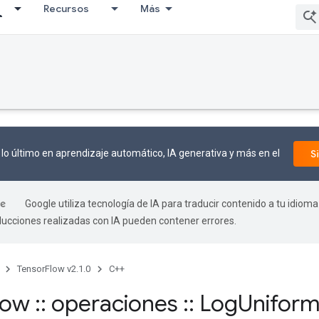
Recursos
Más
lo último en aprendizaje automático, IA generativa y más en el
S
Google utiliza tecnología de IA para traducir contenido a tu idioma
aducciones realizadas con IA pueden contener errores.
TensorFlow v2.1.0
C++
flow
::
operaciones
::
Log
Unifor