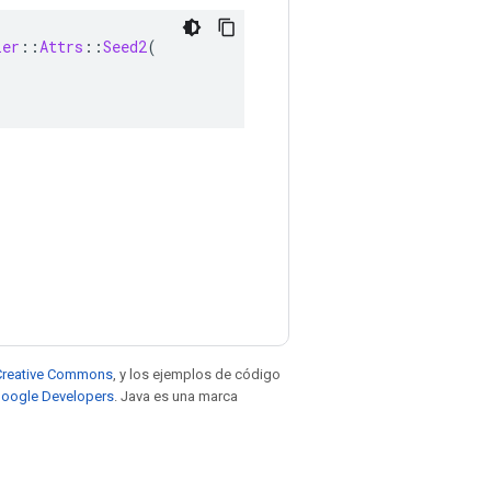
ler
::
Attrs
::
Seed2
(
e Creative Commons
, y los ejemplos de código
 Google Developers
. Java es una marca