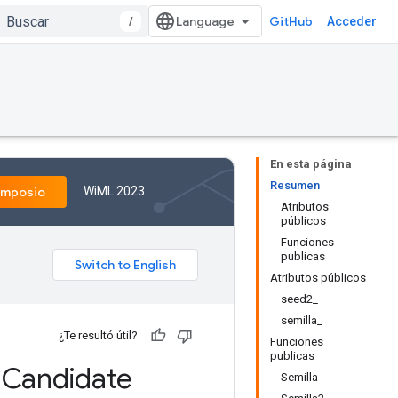
/
GitHub
Acceder
En esta página
Resumen
WiML 2023.
imposio
Atributos
públicos
Funciones
publicas
Atributos públicos
seed2_
semilla_
¿Te resultó útil?
Funciones
publicas
m
Candidate
Semilla