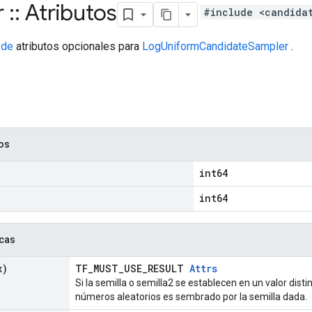
r
::
Atributos
#include <candida
 de
atributos opcionales para
LogUniformCandidateSampler
.
cos
int64
int64
icas
x)
TF_MUST_USE_RESULT
Attrs
Si la semilla o semilla2 se establecen en un valor disti
números aleatorios es sembrado por la semilla dada.