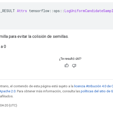
E_RESULT 
Attrs
 tensorflow
::
ops
::
LogUniformCandidateSamp
lla para evitar la colisión de semillas.
 a 0
¿Te resultó útil?
trario, el contenido de esta página está sujeto a la
licencia Atribución 4.0 d
 Apache 2.0
. Para obtener más información, consulta las
políticas del sitio de
afiliados.
-04-20 (UTC)