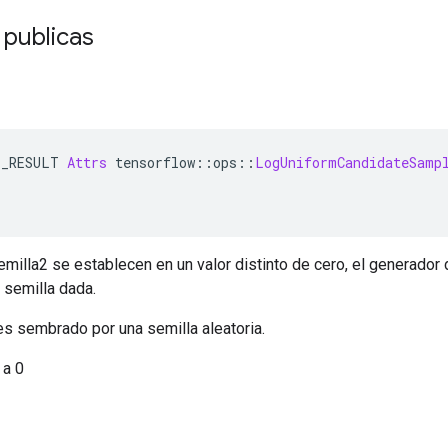
 publicas
E_RESULT 
Attrs
 tensorflow
::
ops
::
LogUniformCandidateSamp
semilla2 se establecen en un valor distinto de cero, el generado
 semilla dada.
 es sembrado por una semilla aleatoria.
 a 0