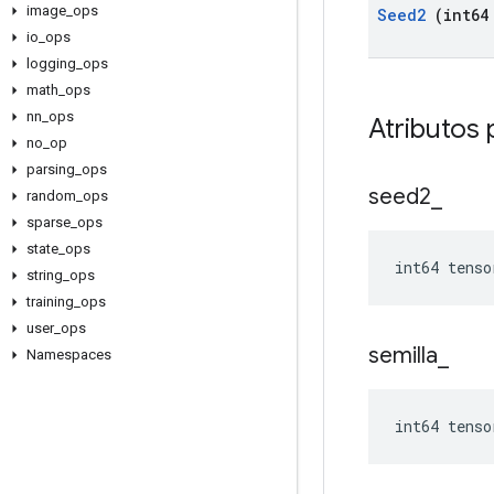
image
_
ops
Seed2
(int64
io
_
ops
logging
_
ops
math
_
ops
nn
_
ops
Atributos 
no
_
op
parsing
_
ops
seed2
_
random
_
ops
sparse
_
ops
state
_
ops
int64 tenso
string
_
ops
training
_
ops
user
_
ops
semilla
_
Namespaces
int64 tenso