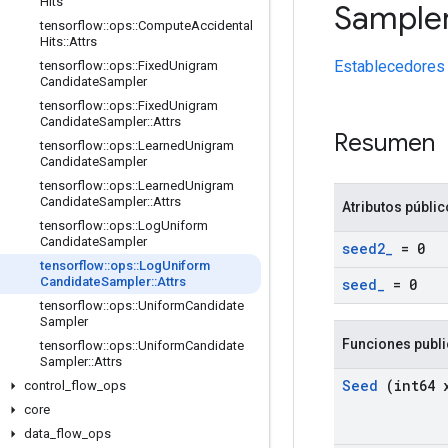
Hits
Sample
tensorflow
::
ops
::
Compute
Accidental
Hits
::
Attrs
Establecedores
tensorflow
::
ops
::
Fixed
Unigram
Candidate
Sampler
tensorflow
::
ops
::
Fixed
Unigram
Candidate
Sampler
::
Attrs
Resumen
tensorflow
::
ops
::
Learned
Unigram
Candidate
Sampler
tensorflow
::
ops
::
Learned
Unigram
Candidate
Sampler
::
Attrs
Atributos públi
tensorflow
::
ops
::
Log
Uniform
Candidate
Sampler
seed2
_
= 0
tensorflow
::
ops
::
Log
Uniform
Candidate
Sampler
::
Attrs
seed
_
= 0
tensorflow
::
ops
::
Uniform
Candidate
Sampler
Funciones publ
tensorflow
::
ops
::
Uniform
Candidate
Sampler
::
Attrs
Seed
(int64 
control
_
flow
_
ops
core
data
_
flow
_
ops