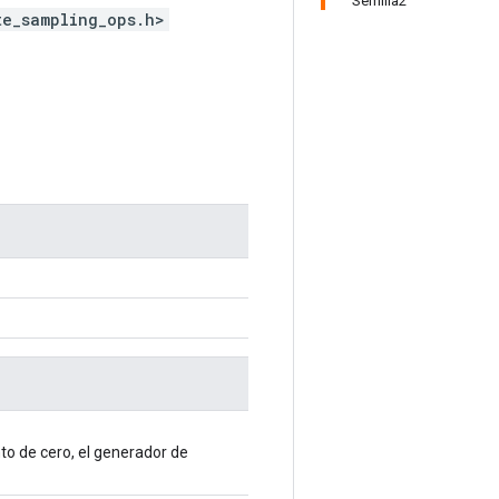
Semilla2
te_sampling_ops.h>
nto de cero, el generador de