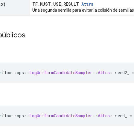
 x)
TF_MUST_USE_RESULT
Attrs
Una segunda semilla para evitar la colisión de semillas
públicos
rflow
::
ops
::
LogUniformCandidateSampler
::
Attrs
::
seed2_ 
rflow
::
ops
::
LogUniformCandidateSampler
::
Attrs
::
seed_ 
=