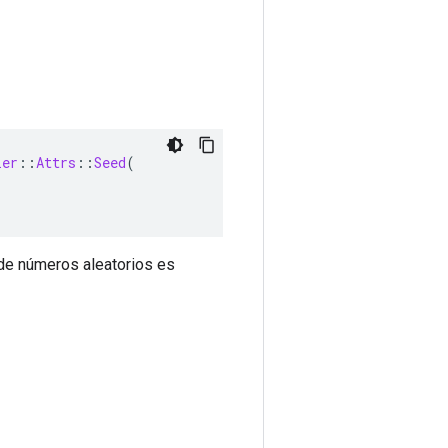
ler
::
Attrs
::
Seed
(
r de números aleatorios es