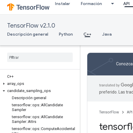
Instalar
Formación
API
TensorFlow v2.1.0
Descripción general
Python
C++
Java
Conozca 
C++
array
_
ops
candidate
_
sampling
_
ops
preferido. Las tr
Descripción general
tensorflow
::
ops
::
All
Candidate
Sampler
TensorFlow
API
tensorflow
::
ops
::
All
Candidate
Sampler
::
Attrs
tensor
tensorflow
::
ops
::
Compute
Accidental