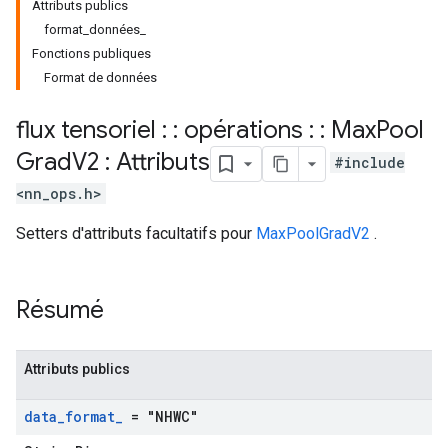
Attributs publics
format_données_
Fonctions publiques
Format de données
flux tensoriel : : opérations : : Max
Pool
Grad
V2 : Attributs
#include
<nn_ops.h>
Setters d'attributs facultatifs pour
MaxPoolGradV2
.
Résumé
Attributs publics
data
_
format
_
= "NHWC"