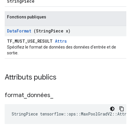
StringPiece
Fonctions publiques
Data
Format
(String
Piece x)
TF_MUST_USE_RESULT
Attrs
Spécifiez le format de données des données d'entrée et de
sortie.
Attributs publics
format
_
données
_
StringPiece tensorflow::ops::MaxPoolGradV2::Attrs