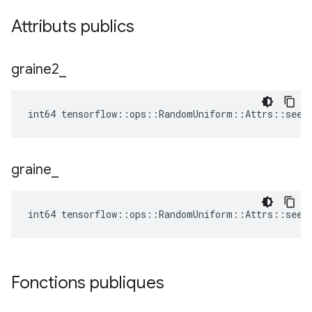
Attributs publics
graine2
_
int64 tensorflow::ops::RandomUniform::Attrs::seed
graine
_
int64 tensorflow::ops::RandomUniform::Attrs::seed
Fonctions publiques