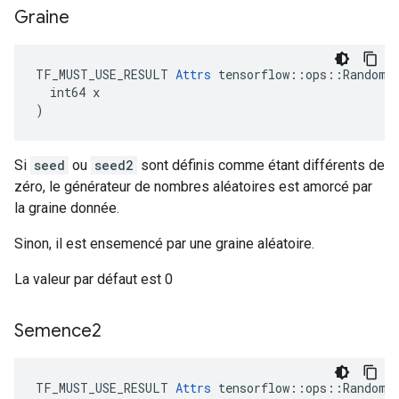
Graine
TF_MUST_USE_RESULT 
Attrs
 tensorflow::ops::RandomUn
  int64 x

)
Si
seed
ou
seed2
sont définis comme étant différents de
zéro, le générateur de nombres aléatoires est amorcé par
la graine donnée.
Sinon, il est ensemencé par une graine aléatoire.
La valeur par défaut est 0
Semence2
TF_MUST_USE_RESULT 
Attrs
 tensorflow::ops::RandomUn