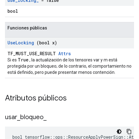
use
_
locking
_
= false
bool
Funciones públicas
Use
Locking
(bool x)
TF_MUST_USE_RESULT
Attrs
True
Si es
, la actualización de los tensores var y m está
protegida por un bloqueo; de lo contrario, el comportamiento no
está definido, pero puede presentar menos contención.
Atributos públicos
usar
_
bloqueo
_
bool tensorflow::ops::ResourceApplyPowerSign::Attr