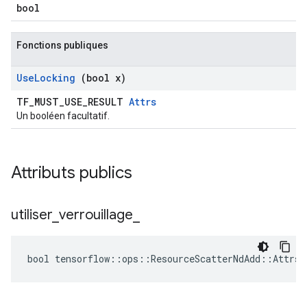
bool
Fonctions publiques
Use
Locking
(bool x)
TF_MUST_USE_RESULT
Attrs
Un booléen facultatif.
Attributs publics
utiliser
_
verrouillage
_
bool tensorflow::ops::ResourceScatterNdAdd::Attrs: