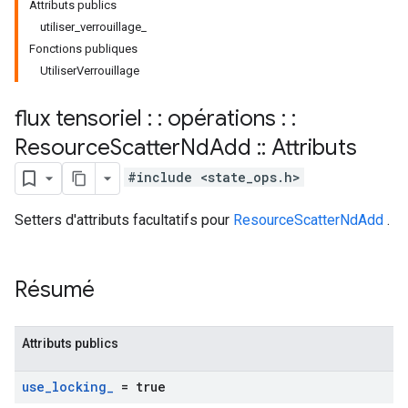
Attributs publics
utiliser_verrouillage_
Fonctions publiques
UtiliserVerrouillage
flux tensoriel : : opérations : :
Resource
Scatter
Nd
Add
::
Attributs
#include <state_ops.h>
Setters d'attributs facultatifs pour
ResourceScatterNdAdd
.
Résumé
Attributs publics
use
_
locking
_
= true