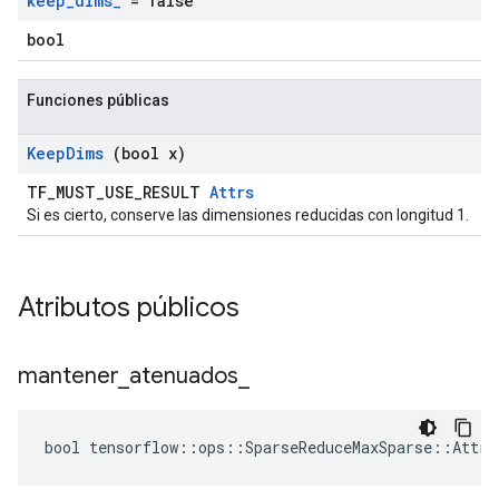
keep
_
dims
_
= false
bool
Funciones públicas
Keep
Dims
(bool x)
TF_MUST_USE_RESULT
Attrs
Si es cierto, conserve las dimensiones reducidas con longitud 1.
Atributos públicos
mantener
_
atenuados
_
bool tensorflow::ops::SparseReduceMaxSparse::Attrs