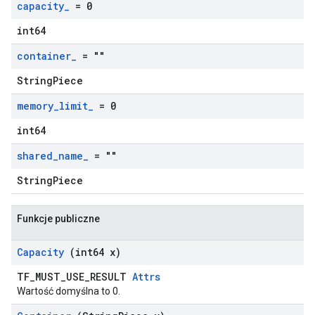
capacity
_
= 0
int64
container
_
= ""
StringPiece
memory
_
limit
_
= 0
int64
shared
_
name
_
= ""
StringPiece
Funkcje publiczne
Capacity
(int64 x)
TF_MUST_USE_RESULT
Attrs
Wartość domyślna to 0.