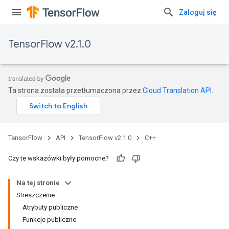
Zaloguj się
TensorFlow v2.1.0
Ta strona została przetłumaczona przez
Cloud Translation API
.
TensorFlow
API
TensorFlow v2.1.0
C++
Czy te wskazówki były pomocne?
Na tej stronie
Streszczenie
Atrybuty publiczne
Funkcje publiczne