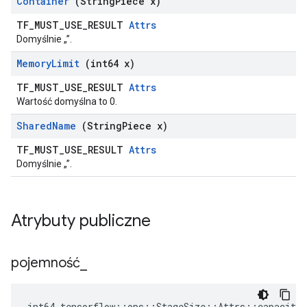
Container
(String
Piece x)
TF_MUST_USE_RESULT
Attrs
Domyślnie „”.
Memory
Limit
(int64 x)
TF_MUST_USE_RESULT
Attrs
Wartość domyślna to 0.
Shared
Name
(String
Piece x)
TF_MUST_USE_RESULT
Attrs
Domyślnie „”.
Atrybuty publiczne
pojemność
_
int64 tensorflow::ops::StageSize::Attrs::capacity_