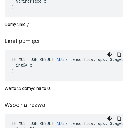
  StringPiece x

)
Domyślnie „”.
Limit pamięci
TF_MUST_USE_RESULT 
Attrs
 tensorflow::ops::StageSiz
  int64 x

)
Wartość domyślna to 0.
Wspólna nazwa
TF_MUST_USE_RESULT 
Attrs
 tensorflow::ops::StageSiz