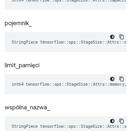
pojemnik
_
StringPiece tensorflow::ops::StageSize::Attrs::co
limit
_
pamięci
int64 tensorflow::ops::StageSize::Attrs::memory_l
wspólna
_
nazwa
_
StringPiece tensorflow::ops::StageSize::Attrs::sh