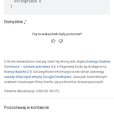
  StringPiece x

)
Domyślnie „”.
Czy te wskazówki były pomocne?
O ile nie stwierdzono inaczej, treść tej strony jest objęta
licencją Creative
Commons – uznanie autorstwa 4.0
, a fragmenty kodu są dostępne na
licencji Apache 2.0
. Szczegółowe informacje na ten temat zawierają
zasady dotyczące witryny Google Developers
. Java jest zastrzeżonym
znakiem towarowym firmy Oracle i jej podmiotów stowarzyszonych.
Ostatnia aktualizacja: 2026-02-18 UTC.
Pozostawaj w kontakcie