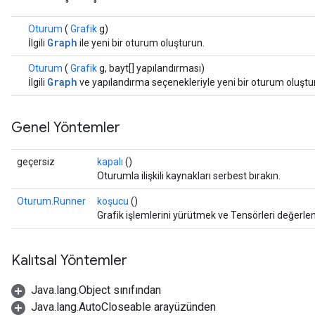
Oturum
(
Grafik
g)
Graph
İlgili
ile yeni bir oturum oluşturun.
Oturum
(
Grafik
g, bayt[] yapılandırması)
Graph
İlgili
ve yapılandırma seçenekleriyle yeni bir oturum oluştu
Genel Yöntemler
geçersiz
kapalı
()
Oturumla ilişkili kaynakları serbest bırakın.
Oturum.Runner
koşucu
()
Grafik işlemlerini yürütmek ve Tensörleri değerlen
Kalıtsal Yöntemler
Java.lang.Object sınıfından
Java.lang.AutoCloseable arayüzünden