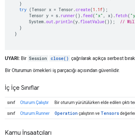
}
try
(
Tensor
x
=
Tensor
.
create
(
1.1f
);
Tensor
y
=
s
.
runner
().
feed
(
"x"
,
x
).
fetch
(
"
System
.
out
.
println
(
y
.
floatValue
());
// Wil
}
}
UYARI:
Bir
Session
close()
çağrılarak açıkça serbest bıra
Bir Oturumun örnekleri iş parçacığı açısından güvenlidir.
İç İçe Sınıflar
sınıf
Oturum.Çalıştır
Bir oturum yürütülürken elde edilen çıktı te
Operation
Tensors
sınıf
Oturum.Runner
çalıştırın ve
değerlen
Kamu İnşaatçıları