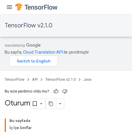
TensorFlow v2.1.0
Bu sayfa,
Cloud Translation API
ile çevrilmiştir.
TensorFlow
API
TensorFlow v2.1.0
Java
Bu size yardımcı oldu mu?
Oturum
Bu sayfada
İç İçe Sınıflar