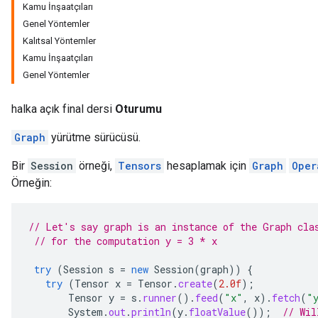
Kamu İnşaatçıları
Genel Yöntemler
Kalıtsal Yöntemler
Kamu İnşaatçıları
Genel Yöntemler
halka açık final dersi
Oturumu
Graph
yürütme sürücüsü.
Bir
Session
örneği,
Tensors
hesaplamak için
Graph
Oper
Örneğin:
// Let's say graph is an instance of the Graph cla
// for the computation y = 3 * x
try
(
Session
s
=
new
Session
(
graph
))
{
try
(
Tensor
x
=
Tensor
.
create
(
2.0f
);
Tensor
y
=
s
.
runner
().
feed
(
"x"
,
x
).
fetch
(
"
System
.
out
.
println
(
y
.
floatValue
());
// Wil