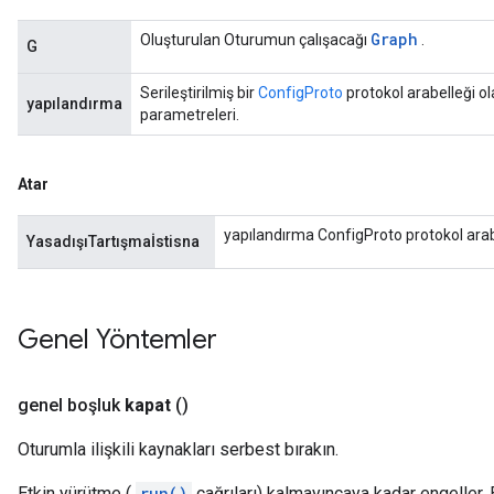
Graph
Oluşturulan Oturumun çalışacağı
.
G
Serileştirilmiş bir
ConfigProto
protokol arabelleği ol
yapılandırma
parametreleri.
Atar
yapılandırma ConfigProto protokol arabel
YasadışıTartışmaİstisna
Genel Yöntemler
genel boşluk
kapat
()
Oturumla ilişkili kaynakları serbest bırakın.
Etkin yürütme (
run()
çağrıları) kalmayıncaya kadar engeller.