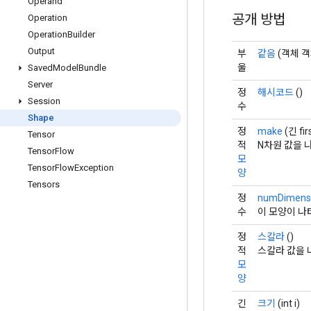
Operand
공개 방법
Operation
Operation
Builder
Output
부
같음
(객체 객
울
Saved
Model
Bundle
Server
정
해시코드
()
Session
수
Shape
정
make
(긴 fir
Tensor
적
N차원 값을 
Tensor
Flow
모
Tensor
Flow
Exception
양
Tensors
정
numDimens
수
이 모양이 나
정
스칼라
()
적
스칼라 값을 
모
양
긴
크기
(int i)