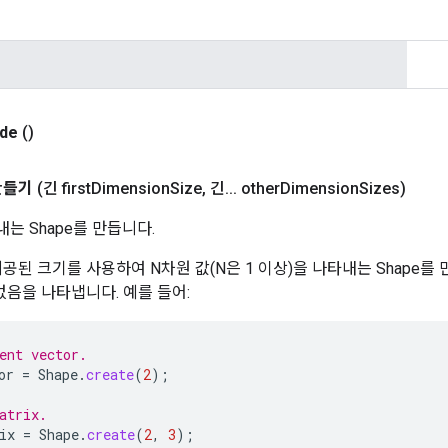
de
()
만들기
(긴 first
Dimension
Size
,
긴
.
.
.
other
Dimension
Sizes)
는 Shape를 만듭니다.
공된 크기를 사용하여 N차원 값(N은 1 이상)을 나타내는 Shape를 
없음을 나타냅니다. 예를 들어:
ent vector.
or
=
Shape
.
create
(
2
);
atrix.
ix
=
Shape
.
create
(
2
,
3
);