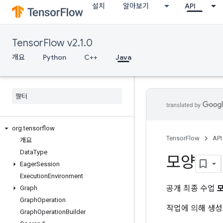
설치
알아보기
API
TensorFlow v2.1.0
개요
Python
C++
Java
org
.
tensorflow
TensorFlow
API
개요
Data
Type
모양
Eager
Session
Execution
Environment
공개 최종 수업
Graph
Graph
Operation
작업에 의해 생성
Graph
Operation
Builder