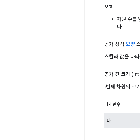
보고
차원 수를 
다.
공개 정적
모양
스칼라 값을 나타내
공개 긴
크기
(int
i번째 차원의 크
매개변수
나