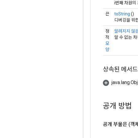
i번째 차원의
끈
toString
()
디버깅을 위한
정
알려지지 않
적
알 수 없는 차
모
양
상속된 메서드
java.lang.
공개 방법
공개 부울은
(객체