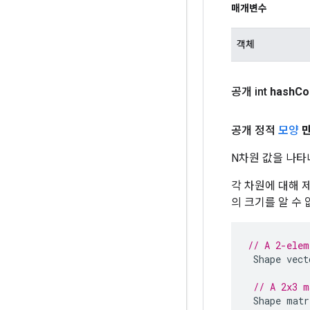
매개변수
객체
공개 int
hash
Co
공개 정적
모양
N차원 값을 나타내
각 차원에 대해 제
의 크기를 알 수 
// A 2-elem
Shape
vect
// A 2x3 m
Shape
matr