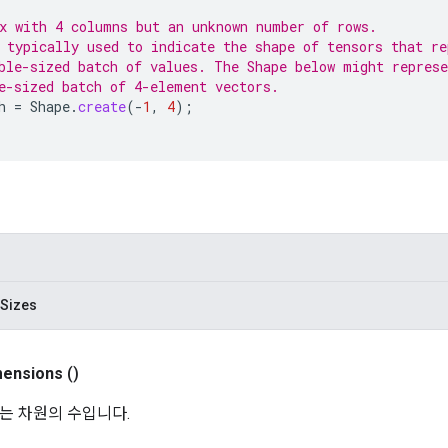
x with 4 columns but an unknown number of rows.
 typically used to indicate the shape of tensors that re
ble-sized batch of values. The Shape below might represe
e-sized batch of 4-element vectors.
h
=
Shape
.
create
(
-
1
,
4
);
Sizes
mensions
()
는 차원의 수입니다.