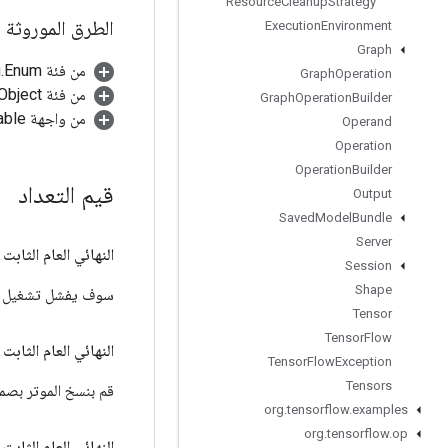
Resource
Cleanup
Strategy
الطرق الموروثة
Execution
Environment
Graph
من فئة java.lang.Enum
Graph
Operation
من فئة java.lang.Object
Graph
Operation
Builder
من واجهة java.lang.Comparable
Operand
Operation
Operation
Builder
قيم التعداد
Output
Saved
Model
Bundle
Server
النهائي العام الثابت Eager
Session
Shape
سوف يفشل تشغيل الع
Tensor
Tensor
Flow
النهائي العام الثابت Eager
Tensor
Flow
Exception
Tensors
قم بنسخ الموتر بصم
org
.
tensorflow
.
examples
org
.
tensorflow
.
op
النهائي العام الثابت Eager