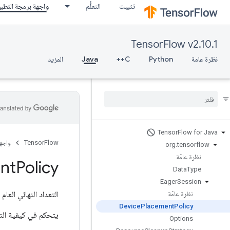
تثبيت
التعلُّم
واجهة برمجة التطب
TensorFlow v2.10.1
نظرة عامة
Python
C++
Java
المزيد
Tensor
Flow for Java
TensorFlow
واجه
org
.
tensorflow
نظرة عامّة
nt
Policy
Data
Type
Eager
Session
التعداد النهائي العام
نظرة عامّة
Device
Placement
Policy
يتحكم في كيفية الت
Options