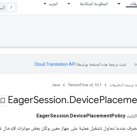
يقات
المنظومة المتكاملة
المزيد
/
تمت ترجمة هذه الصفحة بواسطة
Cloud Translation API‏
.
ة برمجة التطبيقات
TensorFlow v2.10.1
Java
Eager
Session
.
Device
Placeme
 الثابت
EagerSession.DevicePlacementPolicy
صرف عندما نحاول تشغيل عملية على جهاز معين ولكن بعض موترات الإدخال غي