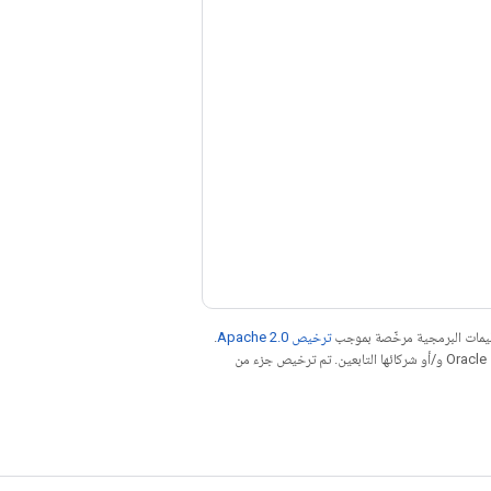
عليمات البرمجية مرخّصة بموجب
ترخيص Apache 2.0‏
.
. إنّ Java هي علامة تجارية مسجَّلة لشركة Oracle و/أو شركائها التابعين. تم ترخيص جزء من