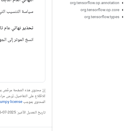
org
.
tensorflow
.
op
.
annotation
org
.
tensorflow
.
op
.
core
سياسة التنسيب التي تنسخ بصمت مو
org
.
tensorflow
.
types
تحذير
نهائي عام ثابت 
انسخ الموتر إلى ال
إنّ محتوى هذه الصفحة مرخّص 
للاطّلاع على التفاصيل، يُرجى مرا
المحتوى بموجب
umpy license
تاريخ التعديل الأخير: 2025-07-26 (حسب التوقيت العالمي المتفَّق عليه)