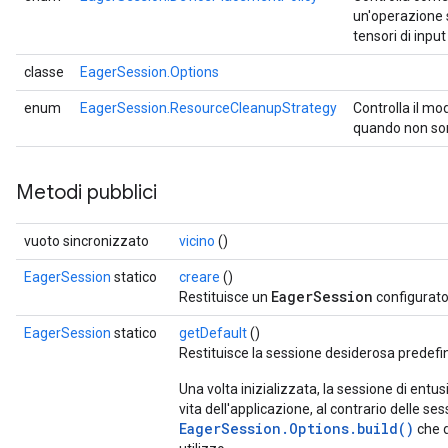
un'operazione 
tensori di inpu
classe
EagerSession.Options
enum
EagerSession.ResourceCleanupStrategy
Controlla il mo
quando non son
Metodi pubblici
vuoto sincronizzato
vicino
()
EagerSession
statico
creare
()
EagerSession
Restituisce un
configurato 
EagerSession
statico
getDefault
()
Restituisce la sessione desiderosa predefi
Una volta inizializzata, la sessione di entu
vita dell'applicazione, al contrario delle se
EagerSession.Options.build()
che d