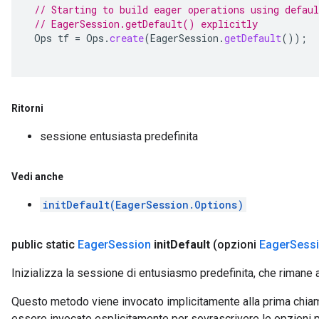
// Starting to build eager operations using defaul
// EagerSession.getDefault() explicitly
Ops
tf
=
Ops
.
create
(
EagerSession
.
getDefault
());
Ritorni
sessione entusiasta predefinita
Vedi anche
initDefault(EagerSession.Options)
public static
Eager
Session
init
Default
(opzioni
Eager
Sess
Inizializza la sessione di entusiasmo predefinita, che rimane at
Questo metodo viene invocato implicitamente alla prima chia
essere invocato esplicitamente per sovrascrivere le opzioni p