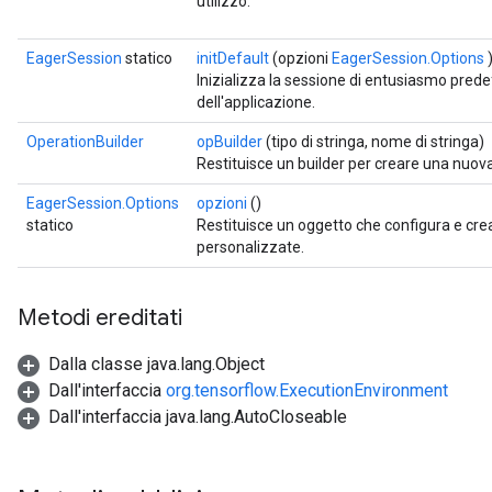
utilizzo.
EagerSession
statico
initDefault
(opzioni
EagerSession.Options
Inizializza la sessione di entusiasmo predef
dell'applicazione.
OperationBuilder
opBuilder
(tipo di stringa, nome di stringa)
Restituisce un builder per creare una nuov
EagerSession.Options
opzioni
()
statico
Restituisce un oggetto che configura e cr
personalizzate.
Metodi ereditati
Dalla classe java.lang.Object
Dall'interfaccia
org.tensorflow.ExecutionEnvironment
Dall'interfaccia java.lang.AutoCloseable