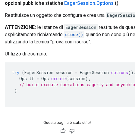
opzioni
pubbliche statiche
Eager
Session
.
Options
()
Restituisce un oggetto che configura e crea una
EagerSessi
ATTENZIONE:
le istanze di
EagerSession
restituite da qu
esplicitamente richiamando
close()
quando non sono più ne
utilizzando la tecnica "prova con risorse".
Utilizzo di esempio:
try
(
EagerSession
session
=
EagerSession
.
options
()
Ops
tf
=
Ops
.
create
(
session
);
// build execute operations eagerly and asynchro
}
Questa pagina è stata utile?