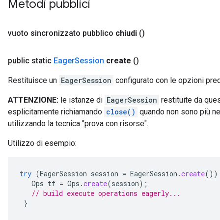
Metodi pubblici
vuoto sincronizzato pubblico
chiudi
()
public static
Eager
Session
create
()
Restituisce un
EagerSession
configurato con le opzioni pred
ATTENZIONE:
le istanze di
EagerSession
restituite da qu
esplicitamente richiamando
close()
quando non sono più ne
utilizzando la tecnica "prova con risorse".
Utilizzo di esempio:
try
(
EagerSession
session
=
EagerSession
.
create
())
Ops
tf
=
Ops
.
create
(
session
);
// build execute operations eagerly...
}