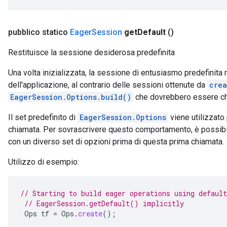
pubblico statico
Eager
Session
get
Default
()
Restituisce la sessione desiderosa predefinita
Una volta inizializzata, la sessione di entusiasmo predefinita ri
dell'applicazione, al contrario delle sessioni ottenute da
crea
EagerSession.Options.build()
che dovrebbero essere chiu
Il set predefinito di
EagerSession.Options
viene utilizzato 
chiamata. Per sovrascrivere questo comportamento, è possibi
con un diverso set di opzioni prima di questa prima chiamata.
Utilizzo di esempio:
// Starting to build eager operations using default
// EagerSession.getDefault() implicitly
Ops
tf
=
Ops
.
create
();