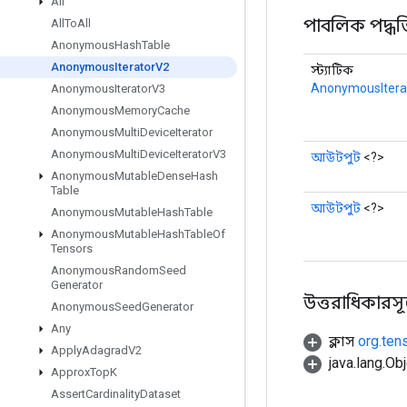
All
পাবলিক পদ্ধত
All
To
All
Anonymous
Hash
Table
Anonymous
Iterator
V2
স্ট্যাটিক
AnonymousItera
Anonymous
Iterator
V3
Anonymous
Memory
Cache
Anonymous
Multi
Device
Iterator
Anonymous
Multi
Device
Iterator
V3
আউটপুট
<?>
Anonymous
Mutable
Dense
Hash
Table
আউটপুট
<?>
Anonymous
Mutable
Hash
Table
Anonymous
Mutable
Hash
Table
Of
Tensors
Anonymous
Random
Seed
Generator
উত্তরাধিকারসূত্রে
Anonymous
Seed
Generator
Any
ক্লাস
org.ten
Apply
Adagrad
V2
java.lang.Obj
Approx
Top
K
Assert
Cardinality
Dataset