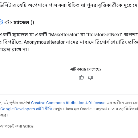
িলিটার যেটি অপেশানে পাস করা উচিত যা পুনরাবৃত্তিকারীকে মুছে দেয
ট
<?>
হ্যান্ডেল
()
 একটি হ্যান্ডেল যা একটি "MakeIterator" বা "IteratorGetNext" অপশ
র বিপরীতে, AnonymousIterator নামের মাধ্যমে রিসোর্স শেয়ারিং প্র
রেন্স রাখে না।
এটি কাজে লেগেছে?
 এই পৃষ্ঠার কন্টেন্ট
Creative Commons Attribution 4.0 License
-এর অধীনে এবং কো
,
Google Developers সাইট নীতি
দেখুন। Java হল Oracle এবং/অথবা তার অ্যাফিলিয়েট সংস্
াপ্ত।
র আপডেট করা হয়েছে।