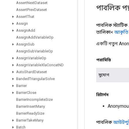
Assert
Next
Dataset
পাবলিক পদ
Assert
Prev
Dataset
Assert
That
Assign
পাবলিক স্ট্যাটিক
Assign
Add
তালিকা<
আকৃতি
Assign
Add
Variable
Op
একটি নতুন Anon
Assign
Sub
Assign
Sub
Variable
Op
Assign
Variable
Op
পরামিতি
Assign
Variable
Xla
Concat
ND
Auto
Shard
Dataset
সুযোগ
Banded
Triangular
Solve
Barrier
Barrier
Close
রিটার্নস
Barrier
Incomplete
Size
Anonymous
Barrier
Insert
Many
Barrier
Ready
Size
Barrier
Take
Many
পাবলিক
আউটপু
Batch