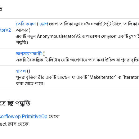
ি
তৈরি করুন
(
স্কোপ
স্কোপ, তালিকা<ক্লাস<?>> আউটপুট টাইপ, তালিকা
torV2
আকার)
একটি নতুন AnonymousIteratorV2 অপারেশন মোড়ানো একটি ক্লাস 
পদ্ধতি।
অপসারণকারী
()
একটি বৈকল্পিক ডিলিটার যেটি অপেশানে পাস করা উচিত যা পুনরাবৃত্তিক
হাতল
()
পুনরাবৃত্তিকারীর একটি হ্যান্ডেল যা একটি "MakeIterator" বা "Itera
করা যেতে পারে।
 প্রাপ্ত পদ্ধতি
sorflow.op.PrimitiveOp
থেকে
ect ক্লাস থেকে