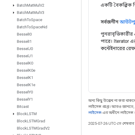
একটি বৈকল্পিক ড
Batch
Mat
Mul
V2
Batch
Mat
Mul
V3
Batch
To
Space
সর্বজনীন
আউটপু
Batch
To
Space
Nd
পুনরাবৃত্তিকারীর
Bessel
I0
পারে। Iterator এ
Bessel
I1
কন্টেইনারের রেফা
Bessel
J0
Bessel
J1
Bessel
K0
Bessel
K0e
Bessel
K1
Bessel
K1e
Bessel
Y0
Bessel
Y1
অন্য কিছু উল্লেখ না করা থাকলে,
লাইসেন্স প্রাপ্ত। আরও জানতে
Bitcast
লাইসেন্স
-এর অধীনে লাইসেন্স প্র
Block
LSTM
Block
LSTMGrad
2025-07-26 UTC-তে শেষবা
Block
LSTMGrad
V2