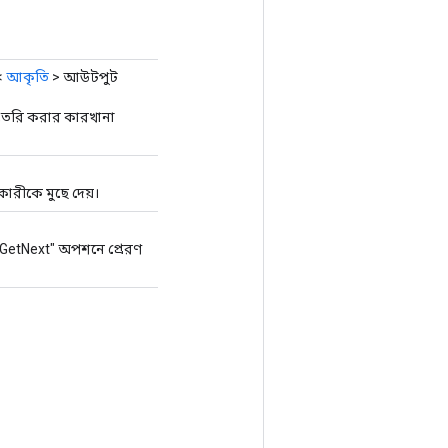
<
আকৃতি
> আউটপুট
তৈরি করার কারখানা
ারীকে মুছে দেয়।
torGetNext" অপশনে প্রেরণ