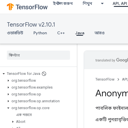
ইনস্টল করুন
শিখুন
API, API
TensorFlow v2.10.1
ওভারভিউ
Python
C++
Java
আরও
Tensor
Flow for Java
TensorFlow
API
org
.
tensorflow
org
.
tensorflow
.
examples
Anony
org
.
tensorflow
.
op
org
.
tensorflow
.
op
.
annotation
পাবলিক ফাইনাল 
org
.
tensorflow
.
op
.
core
এক নজরে
একটি পুনরাবৃত্ত
Abort