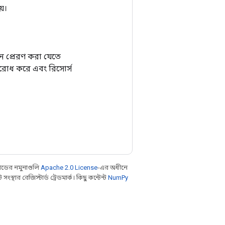
়।
নে প্রেরণ করা যেতে
তিরোধ করে এবং রিসোর্স
ডের নমুনাগুলি
Apache 2.0 License
-এর অধীনে
থার রেজিস্টার্ড ট্রেডমার্ক। কিছু কন্টেন্ট
NumPy