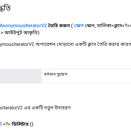
্ধতি
Anonymous
Iterator
V2
তৈরি করুন
(
স্কোপ
স্কোপ
,
তালিকা<ক্লাস<?
> আউটপুট আকৃতি)
ymousIteratorV2 অপারেশন মোড়ানো একটি ক্লাস তৈরি করার কারখা
বর্তমান সুযোগ
IteratorV2 এর একটি নতুন উদাহরণ
ট
<?>
ডিলিটার
()