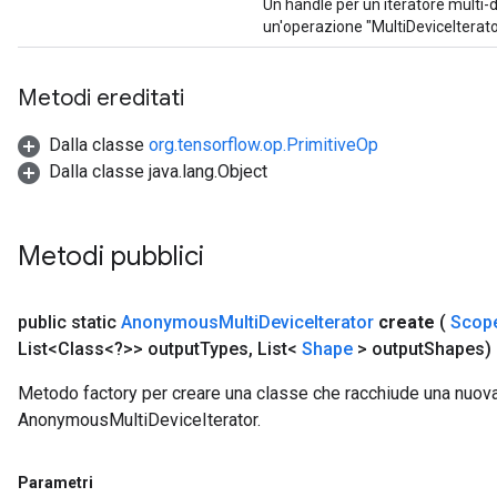
Un handle per un iteratore multi-
un'operazione "MultiDeviceItera
Metodi ereditati
Dalla classe
org.tensorflow.op.PrimitiveOp
Dalla classe java.lang.Object
Metodi pubblici
public static
Anonymous
Multi
Device
Iterator
create
(
Scop
List<Class<?>> output
Types
,
List<
Shape
> output
Shapes)
Metodo factory per creare una classe che racchiude una nuov
AnonymousMultiDeviceIterator.
Parametri