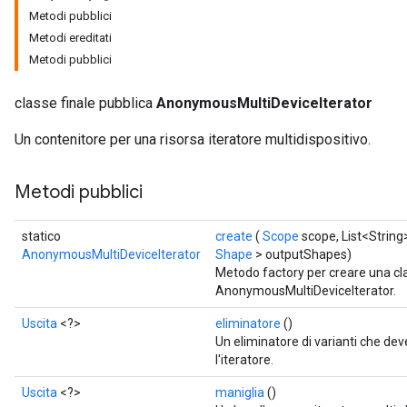
Metodi pubblici
Metodi ereditati
rs
Metodi pubblici
classe finale pubblica
AnonymousMultiDeviceIterator
Un contenitore per una risorsa iteratore multidispositivo.
Metodi pubblici
statico
create
(
Scope
scope, List<String
AnonymousMultiDeviceIterator
Shape
> outputShapes)
Metodo factory per creare una c
AnonymousMultiDeviceIterator.
Uscita
<?>
eliminatore
()
Un eliminatore di varianti che de
l'iteratore.
Uscita
<?>
maniglia
()