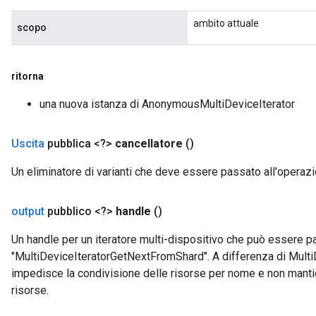
ambito attuale
scopo
ritorna
una nuova istanza di AnonymousMultiDeviceIterator
Uscita
pubblica <?>
cancellatore
()
Un eliminatore di varianti che deve essere passato all'operazio
t
output
pubblico <?>
handle
()
Un handle per un iteratore multi-dispositivo che può essere 
"MultiDeviceIteratorGetNextFromShard". A differenza di Multi
impedisce la condivisione delle risorse per nome e non mantie
risorse.
source