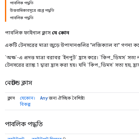
পাবলিক পদ্ধতি
উত্তরাধিকারসূত্রে প্রাপ্ত পদ্ধতি
পাবলিক পদ্ধতি
পাবলিক ফাইনাল ক্লাস
যে কোন
একটি টেনসরের মাত্রা জুড়ে উপাদানগুলির "লজিক্যাল বা" গণনা ক
`অক্ষ`-এ প্রদত্ত মাত্রা বরাবর `ইনপুট` হ্রাস করে। `কিপ_ডিমস` সত্য না
টেনসরের র‍্যাঙ্ক 1 দ্বারা হ্রাস করা হয়। যদি `কিপ_ডিমস` সত্য হয়, হ্র
নেস্টেড ক্লাস
Any
ক্লাস
যেকোন।
জন্য ঐচ্ছিক বৈশিষ্ট্য
বিকল্প
পাবলিক পদ্ধতি