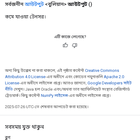
সর্বজনীন
আউটপুট
<বুলিয়ান>
আউটপুট
()
কমে যাওয়া টেনসর।
এটি কাজে লেগেছে?
অন্য কিছু উল্লেখ না করা থাকলে, এই পৃষ্ঠার কন্টেন্ট
Creative Commons
Attribution 4.0 License
-এর অধীনে এবং কোডের নমুনাগুলি
Apache 2.0
License
-এর অধীনে লাইসেন্স প্রাপ্ত। আরও জানতে,
Google Developers সাইট
নীতি
দেখুন। Java হল Oracle এবং/অথবা তার অ্যাফিলিয়েট সংস্থার রেজিস্টার্ড
ট্রেডমার্ক। কিছু কন্টেন্ট
NumPy লাইসেন্স
-এর অধীনে লাইসেন্স প্রাপ্ত।
2025-07-26 UTC-তে শেষবার আপডেট করা হয়েছে।
সবসময় যুক্ত থাকুন
ব্লগ