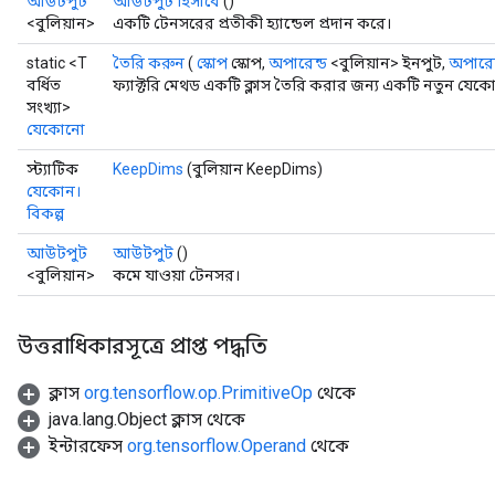
আউটপুট
আউটপুট হিসাবে
()
<বুলিয়ান>
একটি টেনসরের প্রতীকী হ্যান্ডেল প্রদান করে।
static <T
তৈরি করুন
(
স্কোপ
স্কোপ,
অপারেন্ড
<বুলিয়ান> ইনপুট,
অপারেন
বর্ধিত
ফ্যাক্টরি মেথড একটি ক্লাস তৈরি করার জন্য একটি নতুন য
সংখ্যা>
যেকোনো
স্ট্যাটিক
KeepDims
(বুলিয়ান KeepDims)
যেকোন।
বিকল্প
আউটপুট
আউটপুট
()
<বুলিয়ান>
কমে যাওয়া টেনসর।
উত্তরাধিকারসূত্রে প্রাপ্ত পদ্ধতি
ক্লাস
org.tensorflow.op.PrimitiveOp
থেকে
java.lang.Object ক্লাস থেকে
ইন্টারফেস
org.tensorflow.Operand
থেকে