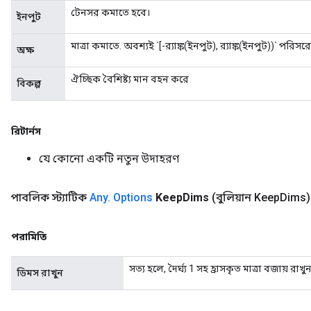
টেনসর কমাতে হবে।
ইনপুট
মাত্রা কমাতে. অবশ্যই `[-র‌্যাঙ্ক(ইনপুট), র‌্যাঙ্ক(ইনপুট))` পরি
অক্ষ
ঐচ্ছিক বৈশিষ্ট্য মান বহন করে
বিকল্প
রিটার্নস
যে কোনো একটি নতুন উদাহরণ
Flush
পাবলিক স্ট্যাটিক
Any
.
Options
Keep
Dims
(বুলিয়ান Keep
Dims)
eHandleOp
পরামিতি
সত্য হলে, দৈর্ঘ্য 1 সহ হ্রাসকৃত মাত্রা বজায় রাখু
ডিমস রাখুন
ureSplit