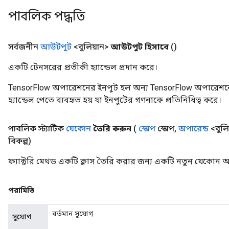
পাবলিক পদ্ধতি
সর্বজনীন
আউটপুট
<বুলিয়ান>
আউটপুট হিসাবে
()
একটি টেনসরের প্রতীকী হ্যান্ডেল প্রদান করে।
TensorFlow অপারেশনের ইনপুট হল অন্য TensorFlow অপারেশনে
t
হ্যান্ডেল পেতে ব্যবহৃত হয় যা ইনপুটের গণনাকে প্রতিনিধিত্ব করে।
পাবলিক স্ট্যাটিক
যেকোন
তৈরি করুন
(
স্কোপ
স্কোপ
,
অপারেন্ড
<বুলি
বিকল্প)
ফ্যাক্টরি মেথড একটি ক্লাস তৈরি করার জন্য একটি নতুন যেকোন
source
পরামিতি
leOp
বর্তমান সুযোগ
সুযোগ