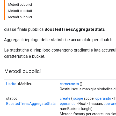
Metodi pubblici
Metodi ereditati
t
Metodi pubblici
classe finale pubblica
BoostedTreesAggregateStats
Aggrega il riepilogo delle statistiche accumulate per il batch.
Le statistiche di riepilogo contengono gradienti e iuta accumu
source
caratteristica e bucket.
leOp
Metodi pubblici
Uscita
<Mobile>
comeuscita
()
Restituisce la maniglia simbolica d
statico
create
(
scope
scope,
operando
<I
BoostedTreesAggregateStats
operando
<Float> hessian,
operan
numBuckets lunghi)
Metodo factory per creare una cl