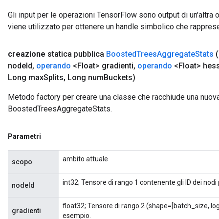
Gli input per le operazioni TensorFlow sono output di un'alt
viene utilizzato per ottenere un handle simbolico che rappresent
creazione
statica pubblica
Boosted
Trees
Aggregate
Stats
node
Id
,
operando
<Float> gradienti
,
operando
<Float> hes
Long max
Splits
,
Long num
Buckets)
Metodo factory per creare una classe che racchiude una nuov
BoostedTreesAggregateStats.
Parametri
ambito attuale
scopo
int32; Tensore di rango 1 contenente gli ID dei nod
nodeId
float32; Tensore di rango 2 (shape=[batch_size, lo
gradienti
esempio.