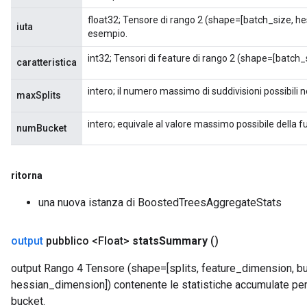
float32; Tensore di rango 2 (shape=[batch_size, he
iuta
esempio.
int32; Tensori di feature di rango 2 (shape=[batch
caratteristica
intero; il numero massimo di suddivisioni possibili ne
maxSplits
intero; equivale al valore massimo possibile della 
numBucket
ritorna
una nuova istanza di BoostedTreesAggregateStats
output
pubblico <Float>
stats
Summary
()
output Rango 4 Tensore (shape=[splits, feature_dimension, b
hessian_dimension]) contenente le statistiche accumulate per
bucket.