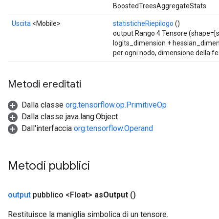
BoostedTreesAggregateStats.
Uscita
<Mobile>
statisticheRiepilogo
()
output Rango 4 Tensore (shape=[sp
logits_dimension + hessian_dimens
per ogni nodo, dimensione della fe
Flush
Metodi ereditati
eHandleOp
Dalla classe
org.tensorflow.op.PrimitiveOp
Dalla classe java.lang.Object
Dall'interfaccia
org.tensorflow.Operand
ureSplit
Metodi pubblici
output
pubblico <Float>
as
Output
()
Restituisce la maniglia simbolica di un tensore.