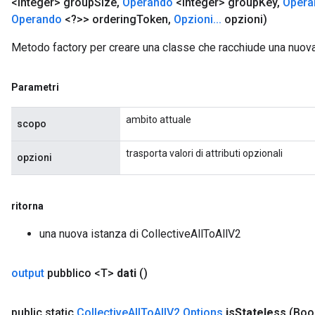
<Integer> group
Size
,
Operando
<Integer> group
Key
,
Opera
Operando
<?>> ordering
Token
,
Opzioni
.
.
.
opzioni)
Metodo factory per creare una classe che racchiude una nuova
Parametri
ambito attuale
scopo
trasporta valori di attributi opzionali
opzioni
ritorna
una nuova istanza di CollectiveAllToAllV2
output
pubblico <T>
dati
()
public static
Collective
All
To
All
V2
.
Options
is
Stateless
(Boo