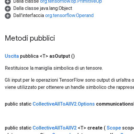
Dalla classe
org.tensorflow.op.PrimitiveOp
Dalla classe java.lang.Object
Dall'interfaccia
org.tensorflow.Operand
Metodi pubblici
Uscita
pubblica <T>
as
Output
()
Restituisce la maniglia simbolica di un tensore.
Gli input per le operazioni TensorFlow sono output di un'alt
viene utilizzato per ottenere un handle simbolico che rappresent
public static
Collective
All
To
All
V2
.
Options
communications
public static
Collective
All
To
All
V2
<T>
create
(
Scope
scop