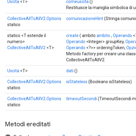
Uscita
<T>
comeuscita
()
Restituisce la maniglia simbolica di 
CollectiveAllToAllV2.Options
comunicazioneHint
(Stringa comuni
statico
statico <T estende il
create
( ambito
ambito
,
Operando
<
numero>
Operando
<Integer> groupKey,
Oper
CollectiveAllToAllV2
<T>
Operando
<?>> orderingToken,
Opzio
Metodo factory per creare una clas
CollectiveAllToAllV2.
Uscita
<T>
dati
()
CollectiveAllToAllV2.Options
isStateless
(Booleano isStateless)
statico
CollectiveAllToAllV2.Options
timeoutSecondi
(TimeoutSecondi mo
statico
Metodi ereditati