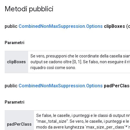
Metodi pubblici
public
Combined
Non
Max
Suppression
.
Options
clip
Boxes
(c
Parametri
Se vero, presupponi che le coordinate della casella siano
clipBoxes
output se cadono oltre [0, 1]. Se falso, non eseguire il r
riquadro così come sono.
public
Combined
Non
Max
Suppression
.
Options
pad
Per
Clas
Parametri
Se false, le caselle, i punteggi e le classi di output 
"max_total_size". Se vero, le caselle, i punteggi e l
padPerClass
modo da avere lunghezza `max_size_per_class`*`n