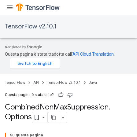
TensorFlow v2.10.1
Questa pagina è stata tradotta dall'
API Cloud Translation
.
TensorFlow
API
TensorFlow v2.10.1
Java
Questa pagina è stata utile?
Combined
Non
Max
Suppression
.
Options
Su questa pagina