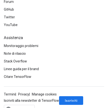
Forum
GitHub
Twitter
YouTube
Assistenza
Monitoraggio problemi
Note di rilascio
Stack Overflow
Linee guida per il brand
Citare TensorFlow
ryTensorBatch
dTensorBatch
Termini
Privacy
Manage cookies
Iscriviti
Iscriviti alla newsletter di TensorFlow