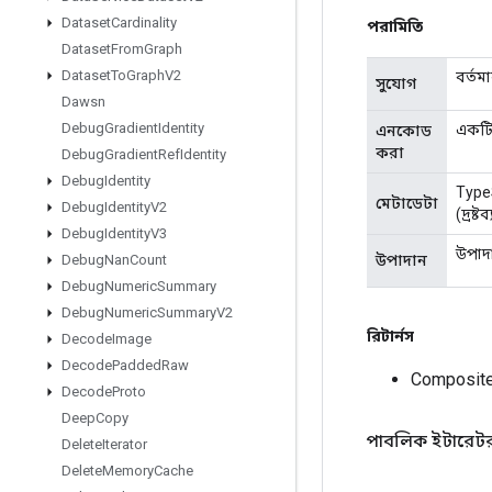
Dataset
Cardinality
পরামিতি
Dataset
From
Graph
Dataset
To
Graph
V2
বর্তম
সুযোগ
Dawsn
Debug
Gradient
Identity
একটি 
এনকোড
করা
Debug
Gradient
Ref
Identity
Debug
Identity
TypeS
মেটাডেটা
Debug
Identity
V2
(দ্রষ
Debug
Identity
V3
উপাদা
উপাদান
Debug
Nan
Count
Debug
Numeric
Summary
Debug
Numeric
Summary
V2
রিটার্নস
Decode
Image
Decode
Padded
Raw
Composite
Decode
Proto
Deep
Copy
পাবলিক ইটারেট
Delete
Iterator
Delete
Memory
Cache