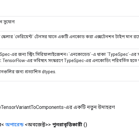
ান সুযোগ
স্কেলার `ভেরিয়েন্ট` টেনসর যাতে একটি এনকোড করা এক্সটেনশন টাইপ মান রয়
pec-এর জন্য স্ট্রিং সিরিয়ালাইজেশন। `এনকোডেড`-এ থাকা `TypeSpec`-এর সাথে
্টব্য: TensorFlow-এর ভবিষ্যৎ সংস্করণে TypeSpec-এর এনকোডিং পরিবর্তিত হতে 
নগুলির জন্য প্রত্যাশিত dtypes.
TensorVariantToComponents-এর একটি নতুন উদাহরণ
র<
অপারেন্ড
<অবজেক্ট>>
পুনরাবৃত্তিকারী
()