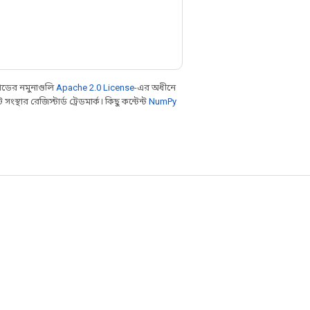
ডের নমুনাগুলি
Apache 2.0 License
-এর অধীনে
থার রেজিস্টার্ড ট্রেডমার্ক। কিছু কন্টেন্ট
NumPy