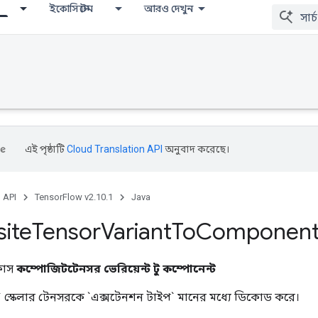
ইকোসিস্টেম
আরও দেখুন
এই পৃষ্ঠাটি
Cloud Translation API
অনুবাদ করেছে।
, API
TensorFlow v2.10.1
Java
ite
Tensor
Variant
To
Component
্লাস
কম্পোজিটটেনসর ভেরিয়েন্ট টু কম্পোনেন্ট
ট` স্কেলার টেনসরকে `এক্সটেনশন টাইপ` মানের মধ্যে ডিকোড করে।