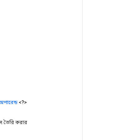
অপারেন্ড
<?>
স তৈরি করার