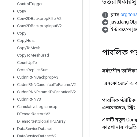
উত্তরাধিকারসূত্রে
Control
Trigger
Conv
ক্লাস
org.ten
Conv2DBackprop
Filter
V2
java.lang.Obj
Conv2DBackprop
Input
V2
ইন্টারফেস ja
Copy
Copy
Host
Copy
To
Mesh
পাবলিক পদ
Copy
To
Mesh
Grad
Count
Up
To
Cross
Replica
Sum
সর্বজনীন তালিক
Cudnn
RNNBackprop
V3
`এনকোডেড`-এ এক
Cudnn
RNNCanonical
To
Params
V2
Cudnn
RNNParams
To
Canonical
V2
Cudnn
RNNV3
পাবলিক স্ট্যাটিক
Cumulative
Logsumexp
এনকোডেড
,
স্ট্র
DTensor
Restore
V2
একটি নতুন Comp
DTensor
Set
Global
TPUArray
কারখানার পদ্ধতি
Data
Service
Dataset
Data
Service
Dataset
V2