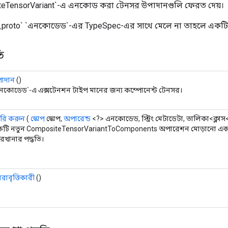
eTensorVariant`-এ এনকোড করা টেনসর উপাদানগুলি ফেরত দেয়।
_proto` `এনকোডেড`-এর TypeSpec-এর সাথে মেলে না তাহলে একটি ত্
ি
াদান
()
নকোডেড`-এ এক্সটেনশন টাইপ মানের জন্য কম্পোনেন্ট টেনসর।
রি করুন
(
স্কোপ
স্কোপ,
অপারেন্ড
<?> এনকোডেড, স্ট্রিং মেটাডেটা, তালিকা<ক্লাস
টি নতুন CompositeTensorVariantToComponents অপারেশন মোড়ানো একটি
রখানার পদ্ধতি।
নরাবৃত্তিকারী
()