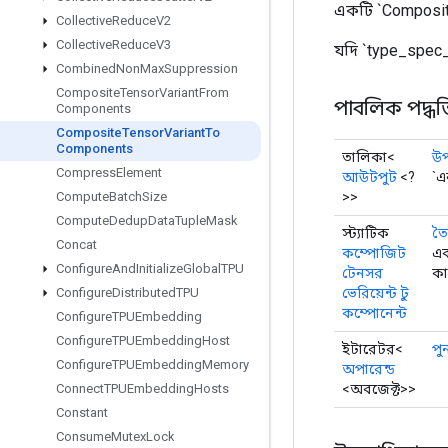
একটি `Composit
Collective
Reduce
V2
Collective
Reduce
V3
যদি `type_spec
Combined
Non
Max
Suppression
Composite
Tensor
Variant
From
পাবলিক পদ্ধত
Components
Composite
Tensor
Variant
To
Components
তালিকা<
উপ
Compress
Element
আউটপুট
<?
`এ
>>
Compute
Batch
Size
Compute
Dedup
Data
Tuple
Mask
স্ট্যাটিক
তৈ
Concat
কম্পোজিট
এক
Configure
And
Initialize
Global
TPU
টেনসর
কা
ভেরিয়েন্ট টু
Configure
Distributed
TPU
কম্পোনেন্ট
Configure
TPUEmbedding
Configure
TPUEmbedding
Host
ইটারেটর<
পু
Configure
TPUEmbedding
Memory
অপারেন্ড
<অবজেক্ট>>
Connect
TPUEmbedding
Hosts
Constant
Consume
Mutex
Lock