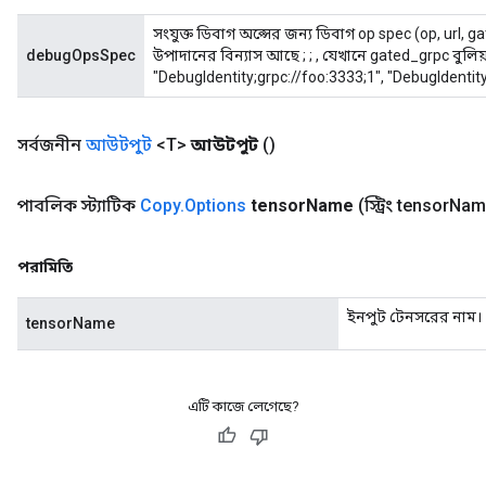
সংযুক্ত ডিবাগ অপ্সের জন্য ডিবাগ op spec (op, url,
debugOpsSpec
উপাদানের বিন্যাস আছে
;
;
, যেখানে gated_grpc বুলিয়
"DebugIdentity;grpc://foo:3333;1", "DebugIdentity
সর্বজনীন
আউটপুট
<T>
আউটপুট
()
পাবলিক স্ট্যাটিক
Copy
.
Options
tensor
Name
(স্ট্রিং tensor
Nam
পরামিতি
ইনপুট টেনসরের নাম।
tensorName
এটি কাজে লেগেছে?