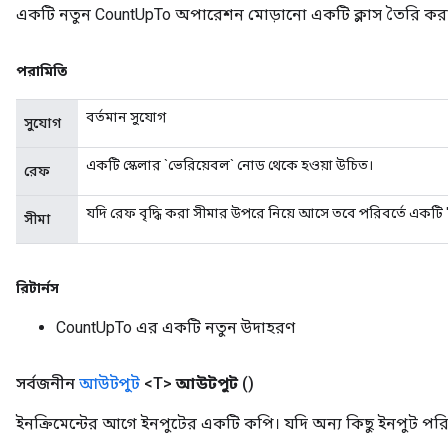
একটি নতুন CountUpTo অপারেশন মোড়ানো একটি ক্লাস তৈরি করা
পরামিতি
বর্তমান সুযোগ
সুযোগ
একটি স্কেলার `ভেরিয়েবল` নোড থেকে হওয়া উচিত।
রেফ
ryTensorBatch
যদি রেফ বৃদ্ধি করা সীমার উপরে নিয়ে আসে তবে পরিবর্তে একটি 
সীমা
dTensorBatch
রিটার্নস
CountUpTo এর একটি নতুন উদাহরণ
সর্বজনীন
আউটপুট
<T>
আউটপুট
()
ইনক্রিমেন্টের আগে ইনপুটের একটি কপি। যদি অন্য কিছু ইনপুট পরিবর্