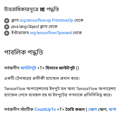
উত্তরাধিকারসূত্রে প্রাপ্ত পদ্ধতি
ক্লাস
org.tensorflow.op.PrimitiveOp
থেকে
java.lang.Object ক্লাস থেকে
ইন্টারফেস
org.tensorflow.Operand
থেকে
পাবলিক পদ্ধতি
সর্বজনীন
আউটপুট
<T>
হিসাবে আউটপুট
()
একটি টেনসরের প্রতীকী হ্যান্ডেল প্রদান করে।
TensorFlow অপারেশনের ইনপুট হল অন্য TensorFlow অপারেশনে
হ্যান্ডেল পেতে ব্যবহৃত হয় যা ইনপুটের গণনাকে প্রতিনিধিত্ব করে।
সর্বজনীন স্ট্যাটিক
Count
Up
To
<T>
তৈরি করুন
(
স্কোপ
স্কোপ
,
অপা