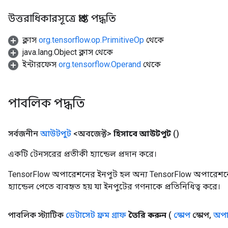
উত্তরাধিকারসূত্রে প্রাপ্ত পদ্ধতি
ক্লাস
org.tensorflow.op.PrimitiveOp
থেকে
java.lang.Object ক্লাস থেকে
ইন্টারফেস
org.tensorflow.Operand
থেকে
পাবলিক পদ্ধতি
সর্বজনীন
আউটপুট
<অবজেক্ট>
হিসাবে আউটপুট
()
একটি টেনসরের প্রতীকী হ্যান্ডেল প্রদান করে।
TensorFlow অপারেশনের ইনপুট হল অন্য TensorFlow অপারেশনে
হ্যান্ডেল পেতে ব্যবহৃত হয় যা ইনপুটের গণনাকে প্রতিনিধিত্ব করে।
ryTensorBatch
dTensorBatch
পাবলিক স্ট্যাটিক
ডেটাসেট ফ্রম গ্রাফ
তৈরি করুন
(
স্কোপ
স্কোপ
,
অপা