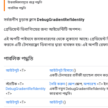
উত্তরাধিকারসূত্রে প্রাপ্ত পদ্ধতি
পাবলিক পদ্ধতি
সর্বজনীন চূড়ান্ত ক্লাস
DebugGradientRefIdentity
গ্রেডিয়েন্ট ডিবাগিংয়ের জন্য আইডেন্টিটি অপশন।
এই অপটি পাইথনে জনসাধারণের থেকে লুকানো আছে। গ্রেডিয়েন্ট ডিবা
করতে এটি টেনসরফ্লো ডিবাগার দ্বারা ব্যবহৃত হয়। এই অপটি রে
পাবলিক পদ্ধতি
আউটপুট
<T>
আউটপুট হিসাবে
()
একটি টেনসরের প্রতীকী হ্যান্ডেল প্রদান কর
স্ট্যাটিক <T>
তৈরি করুন
(
স্কোপ
স্কোপ,
অপারেন্ড
<T> ইন
DebugGradientRefIdentity
একটি নতুন DebugGradientRefIdentity 
<T>
কারখানা পদ্ধতি।
আউটপুট
<T>
আউটপুট
()