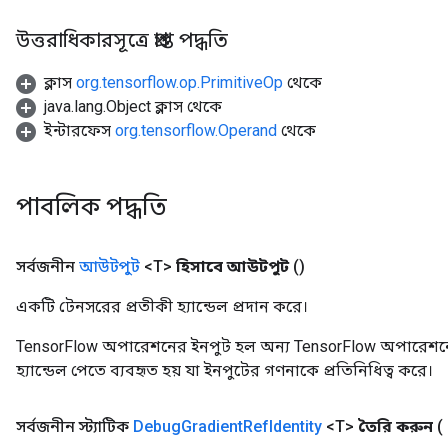
উত্তরাধিকারসূত্রে প্রাপ্ত পদ্ধতি
ক্লাস
org.tensorflow.op.PrimitiveOp
থেকে
java.lang.Object ক্লাস থেকে
ইন্টারফেস
org.tensorflow.Operand
থেকে
পাবলিক পদ্ধতি
সর্বজনীন
আউটপুট
<T>
হিসাবে আউটপুট
()
ryTensorBatch
dTensorBatch
একটি টেনসরের প্রতীকী হ্যান্ডেল প্রদান করে।
TensorFlow অপারেশনের ইনপুট হল অন্য TensorFlow অপারেশনে
হ্যান্ডেল পেতে ব্যবহৃত হয় যা ইনপুটের গণনাকে প্রতিনিধিত্ব করে।
সর্বজনীন স্ট্যাটিক
Debug
Gradient
Ref
Identity
<T>
তৈরি করুন
(