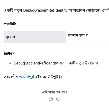
একটি নতুন DebugGradientRefIdentity অপারেশন মোড়ানো একটি 
rBatch
পরামিতি
বর্তমান সুযোগ
সুযোগ
Batch
atch
রিটার্নস
DebugGradientRefIdentity-এর একটি নতুন উদাহরণ
সর্বজনীন
আউটপুট
<T>
আউটপুট
()
এটি কাজে লেগেছে?