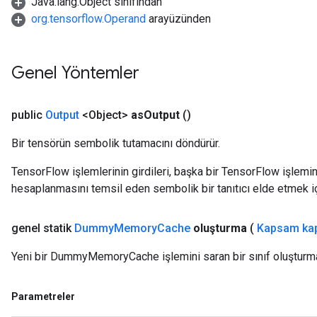
Java.lang.Object sınıfından
org.tensorflow.Operand
arayüzünden
Genel Yöntemler
public
Output
<Object>
as
Output
()
Bir tensörün sembolik tutamacını döndürür.
TensorFlow işlemlerinin girdileri, başka bir TensorFlow işleminin
hesaplanmasını temsil eden sembolik bir tanıtıcı elde etmek için
genel statik
Dummy
Memory
Cache
oluşturma
(
Kapsam ka
Yeni bir DummyMemoryCache işlemini saran bir sınıf oluşturma
Parametreler