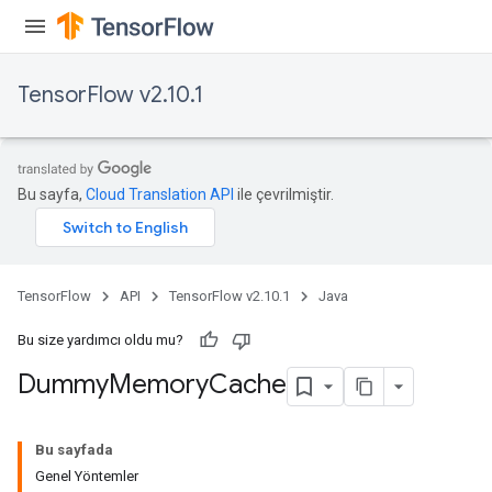
TensorFlow v2.10.1
Bu sayfa,
Cloud Translation API
ile çevrilmiştir.
TensorFlow
API
TensorFlow v2.10.1
Java
Bu size yardımcı oldu mu?
Dummy
Memory
Cache
Bu sayfada
Genel Yöntemler