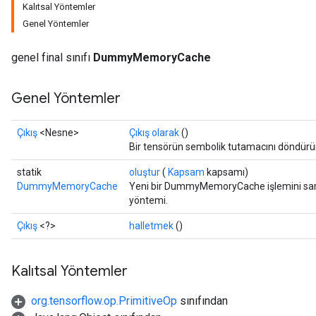
Kalıtsal Yöntemler
Genel Yöntemler
ryTensorBatch
dTensorBatch
genel final sınıfı
DummyMemoryCache
Genel Yöntemler
Çıkış
<Nesne>
Çıkış olarak
()
Bir tensörün sembolik tutamacını döndürür
statik
oluştur
(
Kapsam
kapsamı)
DummyMemoryCache
Yeni bir DummyMemoryCache işlemini saran
yöntemi.
rBatch
Çıkış
<?>
halletmek
()
Kalıtsal Yöntemler
Batch
org.tensorflow.op.PrimitiveOp
sınıfından
atch