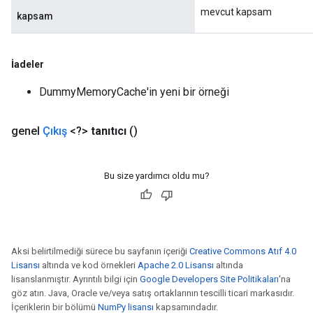
mevcut kapsam
kapsam
İadeler
DummyMemoryCache'in yeni bir örneği
genel
Çıkış
<?>
tanıtıcı
()
Bu size yardımcı oldu mu?
Aksi belirtilmediği sürece bu sayfanın içeriği
Creative Commons Atıf 4.0
Lisansı
altında ve kod örnekleri
Apache 2.0 Lisansı
altında
lisanslanmıştır. Ayrıntılı bilgi için
Google Developers Site Politikaları
'na
göz atın. Java, Oracle ve/veya satış ortaklarının tescilli ticari markasıdır.
İçeriklerin bir bölümü
NumPy lisansı
kapsamındadır.