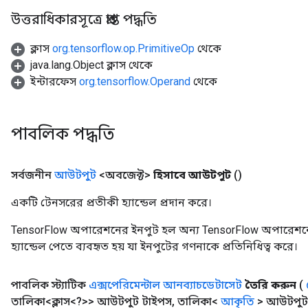
উত্তরাধিকারসূত্রে প্রাপ্ত পদ্ধতি
ক্লাস
org.tensorflow.op.PrimitiveOp
থেকে
java.lang.Object ক্লাস থেকে
ইন্টারফেস
org.tensorflow.Operand
থেকে
পাবলিক পদ্ধতি
সর্বজনীন
আউটপুট
<অবজেক্ট>
হিসাবে আউটপুট
()
একটি টেনসরের প্রতীকী হ্যান্ডেল প্রদান করে।
TensorFlow অপারেশনের ইনপুট হল অন্য TensorFlow অপারেশনে
হ্যান্ডেল পেতে ব্যবহৃত হয় যা ইনপুটের গণনাকে প্রতিনিধিত্ব করে।
পাবলিক স্ট্যাটিক
এক্সপেরিমেন্টাল আনব্যাচডেটাসেট
তৈরি করুন
(
তালিকা<ক্লাস<?>> আউটপুট টাইপস
,
তালিকা<
আকৃতি
> আউটপুট