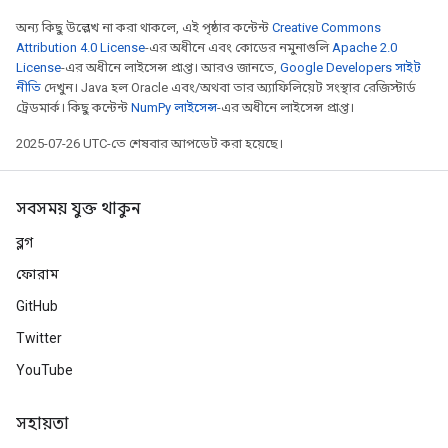
অন্য কিছু উল্লেখ না করা থাকলে, এই পৃষ্ঠার কন্টেন্ট
Creative Commons
Attribution 4.0 License
-এর অধীনে এবং কোডের নমুনাগুলি
Apache 2.0
License
-এর অধীনে লাইসেন্স প্রাপ্ত। আরও জানতে,
Google Developers সাইট
নীতি
দেখুন। Java হল Oracle এবং/অথবা তার অ্যাফিলিয়েট সংস্থার রেজিস্টার্ড
ট্রেডমার্ক। কিছু কন্টেন্ট
NumPy লাইসেন্স
-এর অধীনে লাইসেন্স প্রাপ্ত।
2025-07-26 UTC-তে শেষবার আপডেট করা হয়েছে।
rs
সবসময় যুক্ত থাকুন
mParameters
rs
ব্লগ
Parameters
ফোরাম
GitHub
rParameters
Parameters
Twitter
ters
YouTube
arameters
meters
সহায়তা
rs