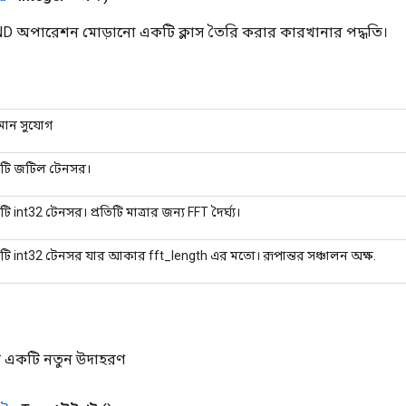
D অপারেশন মোড়ানো একটি ক্লাস তৈরি করার কারখানার পদ্ধতি।
তমান সুযোগ
টি জটিল টেনসর।
ি int32 টেনসর। প্রতিটি মাত্রার জন্য FFT দৈর্ঘ্য।
ি int32 টেনসর যার আকার fft_length এর মতো। রূপান্তর সঞ্চালন অক্ষ.
 একটি নতুন উদাহরণ