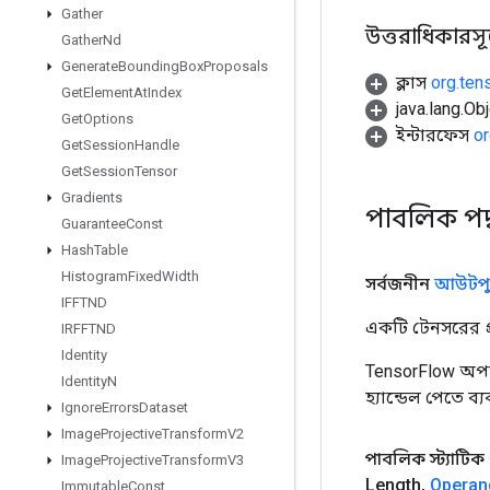
Gather
উত্তরাধিকারসূত্রে
Gather
Nd
Generate
Bounding
Box
Proposals
ক্লাস
org.ten
Get
Element
At
Index
java.lang.Obj
Get
Options
ইন্টারফেস
or
Get
Session
Handle
Get
Session
Tensor
Gradients
পাবলিক পদ
Guarantee
Const
Hash
Table
Histogram
Fixed
Width
সর্বজনীন
আউটপু
IFFTND
একটি টেনসরের প্র
IRFFTND
Identity
TensorFlow অপা
Identity
N
হ্যান্ডেল পেতে ব
Ignore
Errors
Dataset
Image
Projective
Transform
V2
পাবলিক স্ট্যাটিক
Image
Projective
Transform
V3
Length
,
Operan
Immutable
Const