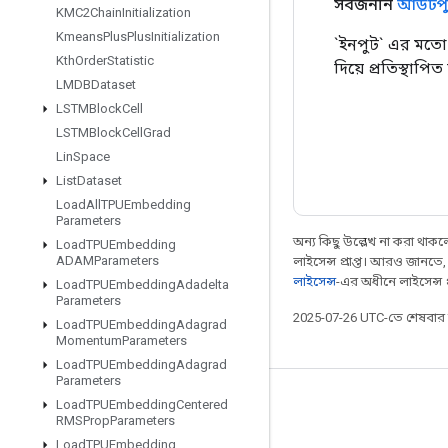
সর্বজনীন
আউটপু
KMC2Chain
Initialization
Kmeans
Plus
Plus
Initialization
`ইনপুট` এর মতো
Kth
Order
Statistic
দিয়ে প্রতিস্থাপিত 
LMDBDataset
LSTMBlock
Cell
LSTMBlock
Cell
Grad
Lin
Space
List
Dataset
Load
All
TPUEmbedding
Parameters
অন্য কিছু উল্লেখ না করা থাকলে,
Load
TPUEmbedding
ADAMParameters
লাইসেন্স প্রাপ্ত। আরও জানতে
লাইসেন্স
-এর অধীনে লাইসেন্স প্র
Load
TPUEmbedding
Adadelta
Parameters
2025-07-26 UTC-তে শেষবা
Load
TPUEmbedding
Adagrad
Momentum
Parameters
Load
TPUEmbedding
Adagrad
Parameters
সবসময় যুক্ত থাকুন
Load
TPUEmbedding
Centered
RMSProp
Parameters
ব্লগ
Load
TPUEmbedding