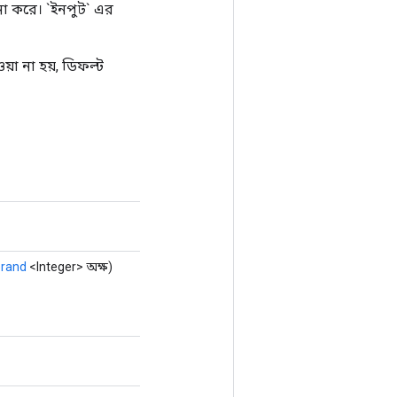
ণনা করে। `ইনপুট` এর
য়া না হয়, ডিফল্ট
rand
<Integer> অক্ষ)