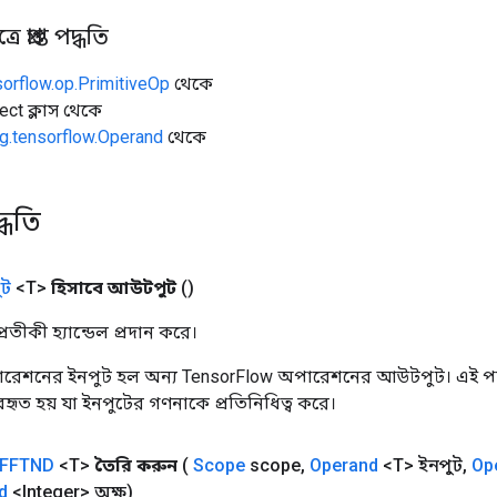
 প্রাপ্ত পদ্ধতি
sorflow.op.PrimitiveOp
থেকে
ect ক্লাস থেকে
g.tensorflow.Operand
থেকে
্ধতি
ট
<T>
হিসাবে আউটপুট
()
তীকী হ্যান্ডেল প্রদান করে।
রেশনের ইনপুট হল অন্য TensorFlow অপারেশনের আউটপুট। এই পদ্
্যবহৃত হয় যা ইনপুটের গণনাকে প্রতিনিধিত্ব করে।
FFTND
<T>
তৈরি করুন
(
Scope
scope
,
Operand
<T> ইনপুট
,
Op
d
<Integer> অক্ষ)