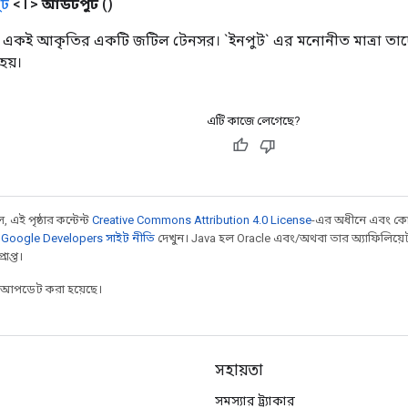
ট
<T>
আউটপুট
()
 একই আকৃতির একটি জটিল টেনসর। `ইনপুট` এর মনোনীত মাত্রা তাদের
হয়।
এটি কাজে লেগেছে?
 এই পৃষ্ঠার কন্টেন্ট
Creative Commons Attribution 4.0 License
-এর অধীনে এবং কো
,
Google Developers সাইট নীতি
দেখুন। Java হল Oracle এবং/অথবা তার অ্যাফিলিয়েট সংস্
াপ্ত।
র আপডেট করা হয়েছে।
সহায়তা
সমস্যার ট্র্যাকার