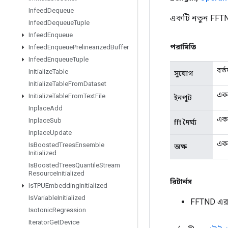
Infeed
Dequeue
একটি নতুন FFTN
Infeed
Dequeue
Tuple
Infeed
Enqueue
পরামিতি
Infeed
Enqueue
Prelinearized
Buffer
Infeed
Enqueue
Tuple
বর্
Initialize
Table
সুযোগ
Initialize
Table
From
Dataset
এক
Initialize
Table
From
Text
File
ইনপুট
Inplace
Add
একট
Inplace
Sub
fft দৈর্ঘ্য
Inplace
Update
একট
Is
Boosted
Trees
Ensemble
অক্ষ
Initialized
Is
Boosted
Trees
Quantile
Stream
Resource
Initialized
রিটার্নস
Is
TPUEmbedding
Initialized
Is
Variable
Initialized
FFTND এর
Isotonic
Regression
Iterator
Get
Device