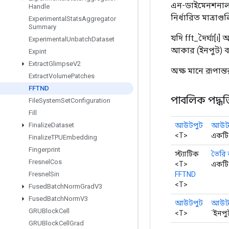
এন-ডাইমেনশনাল ডি
Handle
নির্ধারিত মাত্র
Experimental
Stats
Aggregator
Summary
যদি fft_দৈর্ঘ্য[i]
আক
Experimental
Unbatch
Dataset
আকার (ইনপুট) ব্
Expint
Extract
Glimpse
V2
অক্ষ মানে রূপান্
Extract
Volume
Patches
FFTND
পাবলিক পদ্ধত
File
System
Set
Configuration
Fill
আউটপুট
আউটপ
Finalize
Dataset
<T>
একটি 
Finalize
TPUEmbedding
Fingerprint
স্ট্যাটিক
তৈরি
Fresnel
Cos
<T>
একটি 
FFTND
Fresnel
Sin
<T>
Fused
Batch
Norm
Grad
V3
Fused
Batch
Norm
V3
আউটপুট
আউট
GRUBlock
Cell
<T>
`ইনপ
GRUBlock
Cell
Grad