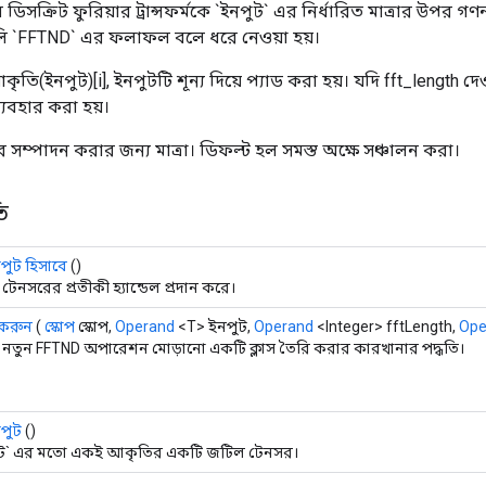
সক্রিট ফুরিয়ার ট্রান্সফর্মকে `ইনপুট` এর নির্ধারিত মাত্রার উপর গ
াগুলি `FFTND` এর ফলাফল বলে ধরে নেওয়া হয়।
ৃতি(ইনপুট)[i], ইনপুটটি শূন্য দিয়ে প্যাড করা হয়। যদি fft_length দেও
যবহার করা হয়।
তর সম্পাদন করার জন্য মাত্রা। ডিফল্ট হল সমস্ত অক্ষে সঞ্চালন করা।
ি
ুট হিসাবে
()
টেনসরের প্রতীকী হ্যান্ডেল প্রদান করে।
 করুন
(
স্কোপ
স্কোপ,
Operand
<T> ইনপুট,
Operand
<Integer> fftLength,
Ope
নতুন FFTND অপারেশন মোড়ানো একটি ক্লাস তৈরি করার কারখানার পদ্ধতি।
পুট
()
ুট` এর মতো একই আকৃতির একটি জটিল টেনসর।