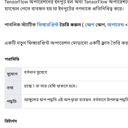
TensorFlow অপারেশনের ইনপুট হল অন্য TensorFlow অপারেশনে
rs
হ্যান্ডেল পেতে ব্যবহৃত হয় যা ইনপুটের গণনাকে প্রতিনিধিত্ব করে।
Parameters
পাবলিক স্ট্যাটিক
ফিঙ্গারপ্রিন্ট
তৈরি করুন
(
স্কোপ
স্কোপ
,
অপারেন্ড
<
rParameters
Parameters
ters
একটি নতুন ফিঙ্গারপ্রিন্ট অপারেশন মোড়ানো একটি ক্লাস তৈরি কর
arameters
meters
পরামিতি
rs
tDescentParameters
বর্তমান সুযোগ
সুযোগ
র‍্যাঙ্ক 1 বা তার বেশি থাকতে হবে।
তথ্য
আঙ্গুলের ছাপ পদ্ধতি এই অপ দ্বারা ব্যবহৃত. বর্তমানে উপলব্ধ পদ্
পদ্ধতি
রিটার্নস