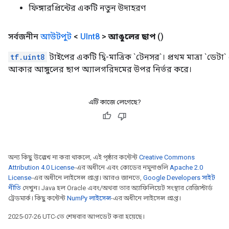
ফিঙ্গারপ্রিন্টের একটি নতুন উদাহরণ
সর্বজনীন
আউটপুট
<
UInt8
>
আঙুলের ছাপ
()
tf.uint8
টাইপের একটি দ্বি-মাত্রিক `টেনসর`। প্রথম মাত্রা `ডেটা` এ
আকার আঙ্গুলের ছাপ অ্যালগরিদমের উপর নির্ভর করে।
এটি কাজে লেগেছে?
অন্য কিছু উল্লেখ না করা থাকলে, এই পৃষ্ঠার কন্টেন্ট
Creative Commons
Attribution 4.0 License
-এর অধীনে এবং কোডের নমুনাগুলি
Apache 2.0
License
-এর অধীনে লাইসেন্স প্রাপ্ত। আরও জানতে,
Google Developers সাইট
নীতি
দেখুন। Java হল Oracle এবং/অথবা তার অ্যাফিলিয়েট সংস্থার রেজিস্টার্ড
ট্রেডমার্ক। কিছু কন্টেন্ট
NumPy লাইসেন্স
-এর অধীনে লাইসেন্স প্রাপ্ত।
2025-07-26 UTC-তে শেষবার আপডেট করা হয়েছে।