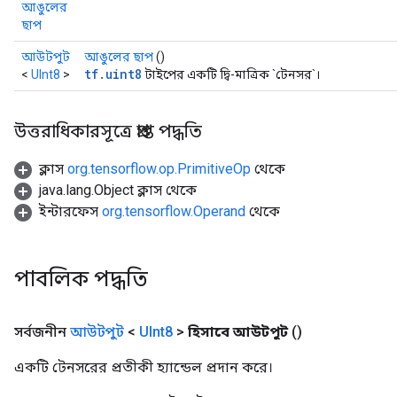
আঙুলের
ছাপ
আউটপুট
আঙুলের ছাপ
()
tf.uint8
<
UInt8
>
টাইপের একটি দ্বি-মাত্রিক `টেনসর`।
উত্তরাধিকারসূত্রে প্রাপ্ত পদ্ধতি
ক্লাস
org.tensorflow.op.PrimitiveOp
থেকে
java.lang.Object ক্লাস থেকে
ইন্টারফেস
org.tensorflow.Operand
থেকে
পাবলিক পদ্ধতি
সর্বজনীন
আউটপুট
<
UInt8
>
হিসাবে আউটপুট
()
একটি টেনসরের প্রতীকী হ্যান্ডেল প্রদান করে।
rs
mParameters