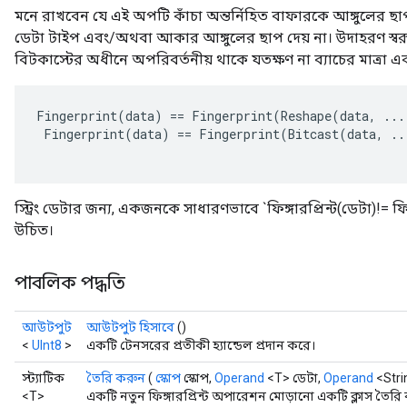
মনে রাখবেন যে এই অপটি কাঁচা অন্তর্নিহিত বাফারকে আঙ্গুলের ছ
ডেটা টাইপ এবং/অথবা আকার আঙ্গুলের ছাপ দেয় না। উদাহরণ স্বরূ
বিটকাস্টের অধীনে অপরিবর্তনীয় থাকে যতক্ষণ না ব্যাচের মাত্রা 
Fingerprint
(
data
)
==
Fingerprint
(
Reshape
(
data
,
...
Fingerprint
(
data
)
==
Fingerprint
(
Bitcast
(
data
,
..
স্ট্রিং ডেটার জন্য, একজনকে সাধারণভাবে `ফিঙ্গারপ্রিন্ট(ডেটা)!= ফ
উচিত।
পাবলিক পদ্ধতি
আউটপুট
আউটপুট হিসাবে
()
<
UInt8
>
একটি টেনসরের প্রতীকী হ্যান্ডেল প্রদান করে।
স্ট্যাটিক
তৈরি করুন
(
স্কোপ
স্কোপ,
Operand
<T> ডেটা,
Operand
<Stri
<T>
একটি নতুন ফিঙ্গারপ্রিন্ট অপারেশন মোড়ানো একটি ক্লাস তৈরি