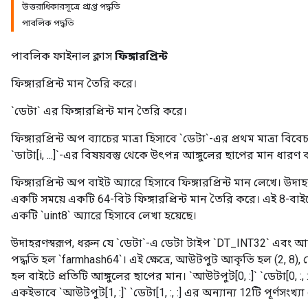
উত্তরাধিকারসূত্রে প্রাপ্ত পদ্ধতি
পাবলিক পদ্ধতি
পাবলিক ফাইনাল ক্লাস
ফিঙ্গারপ্রিন্ট
ফিঙ্গারপ্রিন্ট মান তৈরি করে।
`ডেটা` এর ফিঙ্গারপ্রিন্ট মান তৈরি করে।
ফিঙ্গারপ্রিন্ট অপ ব্যাচের মাত্রা হিসাবে `ডেটা`-এর প্রথম মাত্রা বি
`ডাটা[i, ...]`-এর বিষয়বস্তু থেকে উৎপন্ন আঙ্গুলের ছাপের মান ধারণ
ফিঙ্গারপ্রিন্ট অপ বাইট অ্যারে হিসাবে ফিঙ্গারপ্রিন্ট মান লেখে। উদ
একটি সময়ে একটি 64-বিট ফিঙ্গারপ্রিন্ট মান তৈরি করে। এই 8-বা
একটি `uint8` অ্যারে হিসাবে লেখা হয়েছে।
উদাহরণস্বরূপ, ধরুন যে `ডেটা`-এ ডেটা টাইপ `DT_INT32` এবং আক
পদ্ধতি হল `farmhash64`। এই ক্ষেত্রে, আউটপুট আকৃতি হল (2, 8), য
হল বাইটে প্রতিটি আঙ্গুলের ছাপের মান। `আউটপুট[0, :]` `ডেটা[0, :, :
একইভাবে `আউটপুট[1, :]` `ডেটা[1, :, :] এর অন্যান্য 12টি পূর্ণসংখ্যা