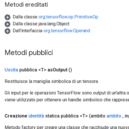
Metodi ereditati
Dalla classe
org.tensorflow.op.PrimitiveOp
Dalla classe java.lang.Object
Dall'interfaccia
org.tensorflow.Operand
Metodi pubblici
Uscita
pubblica <T>
as
Output
()
Restituisce la maniglia simbolica di un tensore.
Gli input per le operazioni TensorFlow sono output di un'alt
viene utilizzato per ottenere un handle simbolico che rappresent
rs
Creazione
identità
statica pubblica <T>
(ambito
ambito
,
in
mParameters
rs
Metodo factory per creare una classe che racchiude una nuova 