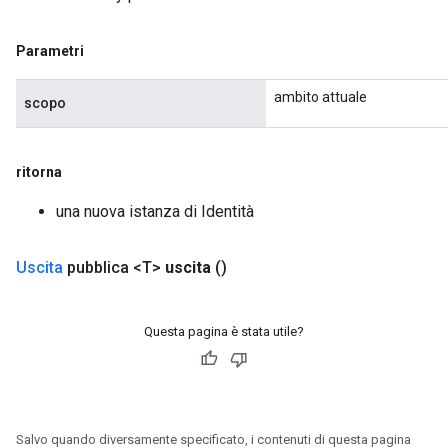
Parameters
Parametri
rParameters
Parameters
ambito attuale
scopo
ters
arameters
meters
ritorna
rs
tDescentParameters
una nuova istanza di Identità
Uscita
pubblica <T>
uscita
()
Questa pagina è stata utile?
Salvo quando diversamente specificato, i contenuti di questa pagina