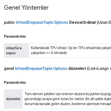
Genel Yöntemler
public
Infeed
Enqueue
Tuple
.
Options
Device
Ordinal
(Uzun D
Parametreler
rs
mParameters
Kullanılacak TPU cihazı. Op bir TPU cihazında çalışı
cihazSıra
rs
çalışırken >= 0 olmalıdır.
sayısı
Parameters
rParameters
genel
Infeed
Enqueue
Tuple
.
Options
düzenleri
(List<Long> 
Parameters
ters
Parametreler
arameters
meters
Tüm demet şekilleri için istenen düzeni küçükten büyüğe sı
rs
düzenler
göründüğü sıraya göre tutan bir vektör. Bir alt şekle ilişk
tDescentParameters
durumda karşılık gelen düzen, besleme işlemiyle hesapl