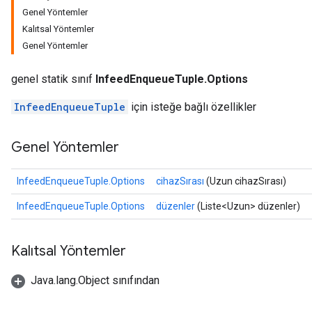
Genel Yöntemler
Kalıtsal Yöntemler
Genel Yöntemler
genel statik sınıf
InfeedEnqueueTuple.Options
InfeedEnqueueTuple
için isteğe bağlı özellikler
Genel Yöntemler
InfeedEnqueueTuple.Options
cihazSırası
(Uzun cihazSırası)
InfeedEnqueueTuple.Options
düzenler
(Liste<Uzun> düzenler)
Kalıtsal Yöntemler
Java.lang.Object sınıfından