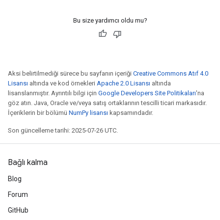
Bu size yardımcı oldu mu?
Aksi belirtilmediği sürece bu sayfanın içeriği
Creative Commons Atıf 4.0
Lisansı
altında ve kod örnekleri
Apache 2.0 Lisansı
altında
lisanslanmıştır. Ayrıntılı bilgi için
Google Developers Site Politikaları
'na
göz atın. Java, Oracle ve/veya satış ortaklarının tescilli ticari markasıdır.
İçeriklerin bir bölümü
NumPy lisansı
kapsamındadır.
Son güncelleme tarihi: 2025-07-26 UTC.
Bağlı kalma
Blog
Forum
GitHub