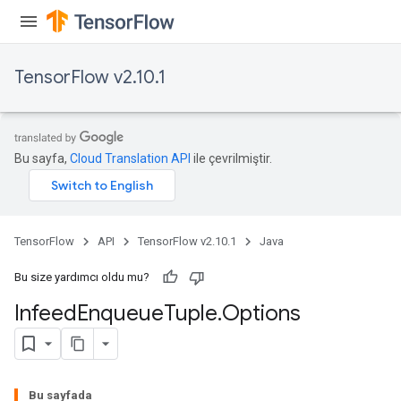
TensorFlow v2.10.1
Bu sayfa,
Cloud Translation API
ile çevrilmiştir.
TensorFlow
API
TensorFlow v2.10.1
Java
Bu size yardımcı oldu mu?
Infeed
Enqueue
Tuple
.
Options
Bu sayfada