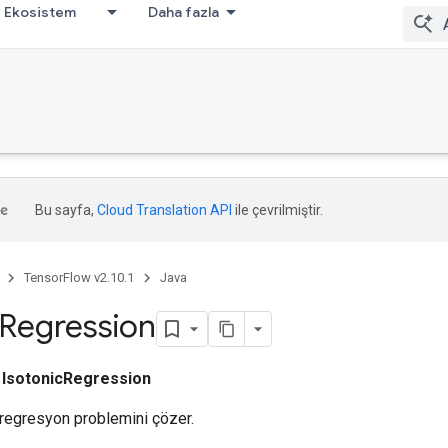
Ekosistem
Daha fazla
Bu sayfa,
Cloud Translation API
ile çevrilmiştir.
TensorFlow v2.10.1
Java
Regression
ı
IsotonicRegression
k regresyon problemini çözer.