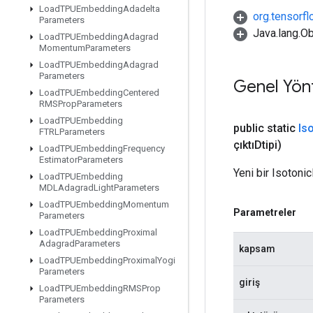
Load
TPUEmbedding
Adadelta
org.tensorfl
Parameters
Java.lang.Ob
Load
TPUEmbedding
Adagrad
Momentum
Parameters
Load
TPUEmbedding
Adagrad
Parameters
Genel Yön
Load
TPUEmbedding
Centered
RMSProp
Parameters
Load
TPUEmbedding
public static
Is
FTRLParameters
çıktıDtipi)
Load
TPUEmbedding
Frequency
Estimator
Parameters
Yeni bir Isotoni
Load
TPUEmbedding
MDLAdagrad
Light
Parameters
Load
TPUEmbedding
Momentum
Parametreler
Parameters
Load
TPUEmbedding
Proximal
Adagrad
Parameters
kapsam
Load
TPUEmbedding
Proximal
Yogi
Parameters
giriş
Load
TPUEmbedding
RMSProp
Parameters