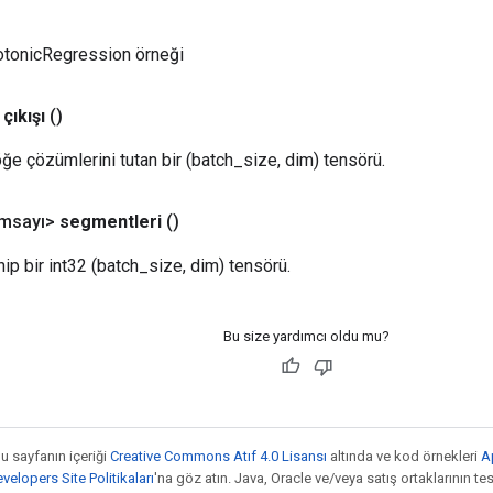
sotonicRegression örneği
çıkışı
()
öğe çözümlerini tutan bir (batch_size, dim) tensörü.
msayı>
segmentleri
()
p bir int32 (batch_size, dim) tensörü.
Bu size yardımcı oldu mu?
bu sayfanın içeriği
Creative Commons Atıf 4.0 Lisansı
altında ve kod örnekleri
A
elopers Site Politikaları
'na göz atın. Java, Oracle ve/veya satış ortaklarının tesc