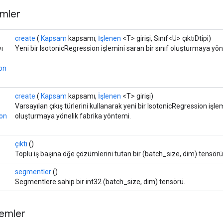
mler
create
(
Kapsam
kapsamı,
İşlenen
<T> girişi, Sınıf<U> çıktıDtipi)
yı
Yeni bir IsotonicRegression işlemini saran bir sınıf oluşturmaya yön
on
create
(
Kapsam
kapsamı,
İşlenen
<T> girişi)
Varsayılan çıkış türlerini kullanarak yeni bir IsotonicRegression işlem
ion
oluşturmaya yönelik fabrika yöntemi.
çıktı
()
Toplu iş başına öğe çözümlerini tutan bir (batch_size, dim) tensörü
segmentler
()
Segmentlere sahip bir int32 (batch_size, dim) tensörü.
temler