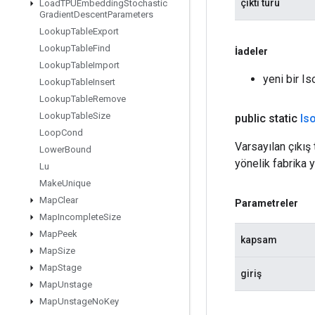
çıktı türü
Load
TPUEmbedding
Stochastic
Gradient
Descent
Parameters
Lookup
Table
Export
Lookup
Table
Find
İadeler
Lookup
Table
Import
yeni bir I
Lookup
Table
Insert
Lookup
Table
Remove
Lookup
Table
Size
public static
Is
Loop
Cond
Varsayılan çıkış 
Lower
Bound
yönelik fabrika 
Lu
Make
Unique
Map
Clear
Parametreler
Map
Incomplete
Size
Map
Peek
kapsam
Map
Size
Map
Stage
giriş
Map
Unstage
Map
Unstage
No
Key