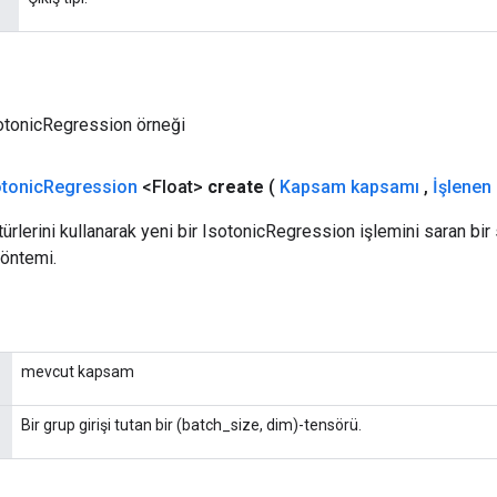
sotonicRegression örneği
otonic
Regression
<Float>
create
(
Kapsam kapsamı
,
İşlenen
türlerini kullanarak yeni bir IsotonicRegression işlemini saran bir
yöntemi.
mevcut kapsam
Bir grup girişi tutan bir (batch_size, dim)-tensörü.