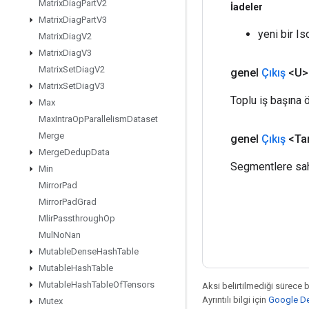
Matrix
Diag
Part
V2
İadeler
Matrix
Diag
Part
V3
yeni bir I
Matrix
Diag
V2
Matrix
Diag
V3
Matrix
Set
Diag
V2
genel
Çıkış
<U>
Matrix
Set
Diag
V3
Toplu iş başına 
Max
Max
Intra
Op
Parallelism
Dataset
Merge
genel
Çıkış
<Ta
Merge
Dedup
Data
Segmentlere sahi
Min
Mirror
Pad
Mirror
Pad
Grad
Mlir
Passthrough
Op
Mul
No
Nan
Mutable
Dense
Hash
Table
Mutable
Hash
Table
Mutable
Hash
Table
Of
Tensors
Aksi belirtilmediği sürece 
Ayrıntılı bilgi için
Google Dev
Mutex