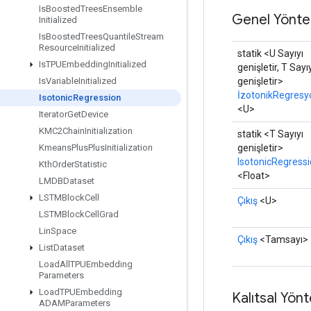
Is
Boosted
Trees
Ensemble
Genel Yönte
Initialized
Is
Boosted
Trees
Quantile
Stream
Resource
Initialized
statik <U Sayıyı
Is
TPUEmbedding
Initialized
genişletir, T Sayı
genişletir>
Is
Variable
Initialized
İzotonikRegresy
Isotonic
Regression
<U>
Iterator
Get
Device
KMC2Chain
Initialization
statik <T Sayıyı
genişletir>
Kmeans
Plus
Plus
Initialization
IsotonicRegress
Kth
Order
Statistic
<Float>
LMDBDataset
LSTMBlock
Cell
Çıkış
<U>
LSTMBlock
Cell
Grad
Lin
Space
Çıkış
<Tamsayı>
List
Dataset
Load
All
TPUEmbedding
Parameters
Load
TPUEmbedding
Kalıtsal Yön
ADAMParameters