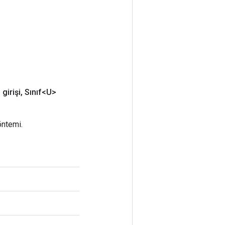
girişi
,
Sınıf<U>
öntemi.