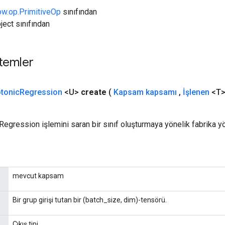
ow.op.PrimitiveOp
sınıfından
ject sınıfından
temler
otonic
Regression
<U>
create
(
Kapsam kapsamı
,
İşlenen
<T> 
cRegression işlemini saran bir sınıf oluşturmaya yönelik fabrika y
mevcut kapsam
Bir grup girişi tutan bir (batch_size, dim)-tensörü.
Çıkış tipi.