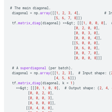
#
The
main
diagonal
.
diagonal
=
np
.
array
(
[[
1
,
2
,
3
,
4
]
,
#
I
[
5
,
6
,
7
,
8
]]
)
tf
.
matrix_diag
(
diagonal
)
==
&
gt
;
[[[
1
,
0
,
0
,
0
]
,
[
0
,
2
,
0
,
0
]
,
[
0
,
0
,
3
,
0
]
,
[
0
,
0
,
0
,
4
]]
,
[[
5
,
0
,
0
,
0
]
,
[
0
,
6
,
0
,
0
]
,
[
0
,
0
,
7
,
0
]
,
[
0
,
0
,
0
,
8
]]]
#
A
superdiagonal
(
per
batch
).
diagonal
=
np
.
array
(
[[
1
,
2
,
3
]
,
#
Input
shape
:
(
[
4
,
5
,
6
]]
)
tf
.
matrix_diag
(
diagonal
,
k
=
1
)
==
&
gt
;
[[[
0
,
1
,
0
,
0
]
,
#
Output
shape
:
(
2
,
4
,
[
0
,
0
,
2
,
0
]
,
[
0
,
0
,
0
,
3
]
,
[
0
,
0
,
0
,
0
]]
,
[[
0
,
4
,
0
,
0
]
,