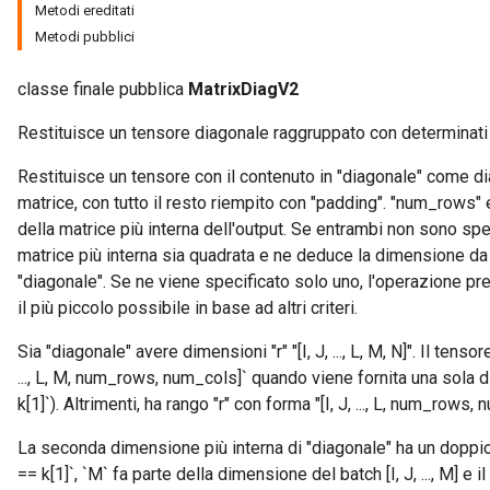
Metodi ereditati
Metodi pubblici
classe finale pubblica
MatrixDiagV2
Restituisce un tensore diagonale raggruppato con determinati v
Restituisce un tensore con il contenuto in "diagonale" come dia
matrice, con tutto il resto riempito con "padding". "num_rows
della matrice più interna dell'output. Se entrambi non sono spe
matrice più interna sia quadrata e ne deduce la dimensione da 
"diagonale". Se ne viene specificato solo uno, l'operazione pr
il più piccolo possibile in base ad altri criteri.
Sia "diagonale" avere dimensioni "r" "[I, J, ..., L, M, N]". Il tenso
..., L, M, num_rows, num_cols]` quando viene fornita una sola d
k[1]`). Altrimenti, ha rango "r" con forma "[I, J, ..., L, num_rows,
La seconda dimensione più interna di "diagonale" ha un doppio 
== k[1]`, `M` fa parte della dimensione del batch [I, J, ..., M] e i