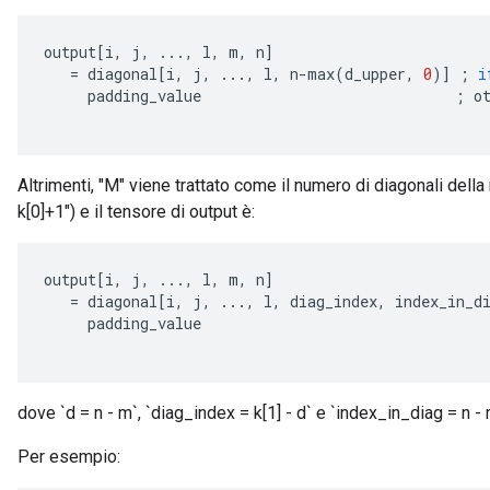
output
[
i
,
j
,
...,
l
,
m
,
n
]
=
diagonal
[
i
,
j
,
...,
l
,
n
-
max
(
d_upper
,
0
)
]
;
i
padding_value
;
o
Altrimenti, "M" viene trattato come il numero di diagonali della
k[0]+1") e il tensore di output è:
output
[
i
,
j
,
...,
l
,
m
,
n
]
=
diagonal
[
i
,
j
,
...,
l
,
diag_index
,
index_in_d
padding_value
dove `d = n - m`, `diag_index = k[1] - d` e `index_in_diag = n - 
Per esempio: