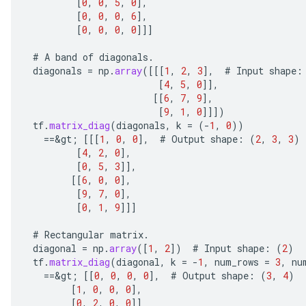
[
0
,
0
,
5
,
0
]
,
[
0
,
0
,
0
,
6
]
,
[
0
,
0
,
0
,
0
]]]
#
A
band
of
diagonals
.
diagonals
=
np
.
array
(
[[[
1
,
2
,
3
]
,
#
Input
shape
:
[
4
,
5
,
0
]]
,
[[
6
,
7
,
9
]
,
ize
[
9
,
1
,
0
]]]
)
tf
.
matrix_diag
(
diagonals
,
k
=
(
-
1
,
0
))
==
&
gt
;
[[[
1
,
0
,
0
]
,
#
Output
shape
:
(
2
,
3
,
3
)
[
4
,
2
,
0
]
,
[
0
,
5
,
3
]]
,
[[
6
,
0
,
0
]
,
Requantize
[
9
,
7
,
0
]
,
ize
[
0
,
1
,
9
]]]
AndReluAndRequantize
#
Rectangular
matrix
.
u
diagonal
=
np
.
array
(
[
1
,
2
]
)
#
Input
shape
:
(
2
)
uAndRequantize
tf
.
matrix_diag
(
diagonal
,
k
=
-
1
,
num_rows
=
3
,
nu
==
&
gt
;
[[
0
,
0
,
0
,
0
]
,
#
Output
shape
:
(
3
,
4
)
[
1
,
0
,
0
,
0
]
,
AndRelu
[
0
,
2
,
0
,
0
]]