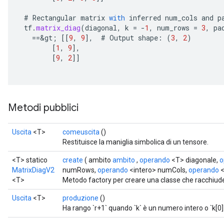
AndReluAndRequantize
#
Rectangular
matrix
with
inferred
num_cols
and
p
tf
.
matrix_diag
(
diagonal
,
k
=
-
1
,
num_rows
=
3
,
pa
ize
==
&
gt
;
[[
9
,
9
]
,
#
Output
shape
:
(
3
,
2
)
[
1
,
9
]
,
Requantize
[
9
,
2
]]
ize
Metodi pubblici
Uscita
<T>
comeuscita
()
Restituisce la maniglia simbolica di un tensore.
<T> statico
create
( ambito
ambito
,
operando
<T> diagonale,
o
MatrixDiagV2
numRows,
operando
<intero> numCols,
operando
<
<T>
Metodo factory per creare una classe che racchiu
Uscita
<T>
produzione
()
Ha rango `r+1` quando `k` è un numero intero o `k[0] =