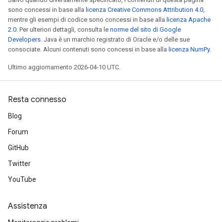
sono concessi in base alla
licenza Creative Commons Attribution 4.0
,
mentre gli esempi di codice sono concessi in base alla
licenza Apache
2.0
. Per ulteriori dettagli, consulta le
norme del sito di Google
m
Developers
. Java è un marchio registrato di Oracle e/o delle sue
consociate. Alcuni contenuti sono concessi in base alla
licenza NumPy
.
Ultimo aggiornamento 2026-04-10 UTC.
rs
eters
Resta connesso
ntumParameters
ters
Blog
ropParameters
Forum
s
atorParameters
GitHub
ghtParameters
Twitter
meters
YouTube
adParameters
rameters
Assistenza
eters
ientDescentParameters