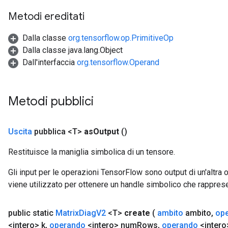
Metodi ereditati
Dalla classe
org.tensorflow.op.PrimitiveOp
Dalla classe java.lang.Object
Dall'interfaccia
org.tensorflow.Operand
Metodi pubblici
Uscita
pubblica <T>
as
Output
()
Restituisce la maniglia simbolica di un tensore.
Gli input per le operazioni TensorFlow sono output di un'alt
viene utilizzato per ottenere un handle simbolico che rappresent
public static
Matrix
Diag
V2
<T>
create
(
ambito
ambito
,
op
<intero> k
,
operando
<intero> num
Rows
,
operando
<intero