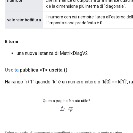
numCol
che la matrice di output sia una matrice quadr
k e la dimensione più interna di "diagonale".
Il numero con cui riempire l'area all'esterno de
valoreimbottitura
L'impostazione predefinita è 0.
Ritorni
una nuova istanza di MatrixDiagV2
Uscita
pubblica <T>
uscita
()
Ha rango `r+1` quando `k` è un numero intero o `k[0] == k[1]`, ran
Questa pagina è stata utile?
Salvo quando diversamente specificato, i contenuti di questa pagina