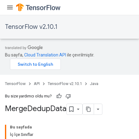
TensorFlow v2.10.1
Bu sayfa,
Cloud Translation API
ile çevrilmiştir.
TensorFlow
API
TensorFlow v2.10.1
Java
Bu size yardımcı oldu mu?
Merge
Dedup
Data
Bu sayfada
İç İçe Sınıflar