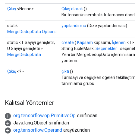
Çıkış
<Nesne>
Çıkış olarak
()
Bir tensörün sembolik tutamacını dönd
statik
yapılandırma
(Dize yapılandırması)
MergeDedupData.Options
static <T Sayıyı genişletir,
create
(
Kapsam
kapsamı,
İşlenen
<T> 
U Sayıyı genişletir>
String tupleMask,
Seçenekler...
seçenek
MergeDedupData
Yeni bir MergeDedupData işlemini saran
yöntemi.
Çıkış
<?>
çıktı
()
Tamsayı ve değişken öğeleri tekilleştirm
tanımlama grubu.
Kalıtsal Yöntemler
org.tensorflow.op.PrimitiveOp
sınıfından
Java.lang.Object sınıfından
org.tensorflow.Operand
arayüzünden