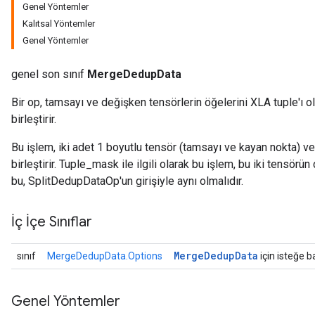
Genel Yöntemler
Kalıtsal Yöntemler
Genel Yöntemler
genel son sınıf
MergeDedupData
Bir op, tamsayı ve değişken tensörlerin öğelerini XLA tuple'ı ola
birleştirir.
Bu işlem, iki adet 1 boyutlu tensör (tamsayı ve kayan nokta) v
birleştirir. Tuple_mask ile ilgili olarak bu işlem, bu iki tensörün 
bu, SplitDedupDataOp'un girişiyle aynı olmalıdır.
İç İçe Sınıflar
Merge
Dedup
Data
sınıf
MergeDedupData.Options
için isteğe ba
Genel Yöntemler