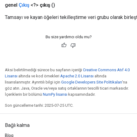
genel
Çıkış
<?>
çıkış
()
Requantize
Tamsayı ve kayan öğeleri tekilleştirme veri grubu olarak birleş
ize
Bu size yardımcı oldu mu?
Aksi belirtilmediği sürece bu sayfanın içeriği
Creative Commons Atıf 4.0
Lisansı
altında ve kod örnekleri
Apache 2.0 Lisansı
altında
lisanslanmıştır. Ayrıntılı bilgi için
Google Developers Site Politikaları
'na
göz atın. Java, Oracle ve/veya satış ortaklarının tescilli ticari markasıdır.
İçeriklerin bir bölümü
NumPy lisansı
kapsamındadır.
Son güncelleme tarihi: 2025-07-25 UTC.
Bağlı kalma
Blog