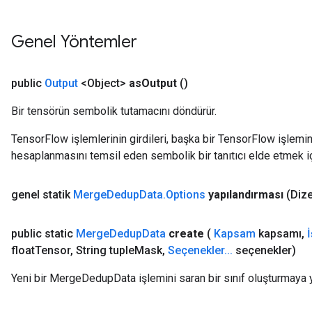
Genel Yöntemler
public
Output
<Object>
as
Output
()
Bir tensörün sembolik tutamacını döndürür.
TensorFlow işlemlerinin girdileri, başka bir TensorFlow işleminin
hesaplanmasını temsil eden sembolik bir tanıtıcı elde etmek için
genel statik
Merge
Dedup
Data
.
Options
yapılandırması
(Diz
public static
Merge
Dedup
Data
create
(
Kapsam
kapsamı
,
float
Tensor
,
String tuple
Mask
,
Seçenekler
.
.
.
seçenekler)
Yeni bir MergeDedupData işlemini saran bir sınıf oluşturmaya 