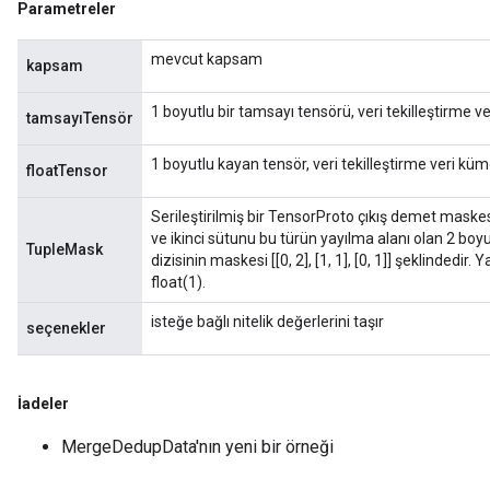
Parametreler
mevcut kapsam
kapsam
ize
1 boyutlu bir tamsayı tensörü, veri tekilleştirme ve
tamsayıTensör
1 boyutlu kayan tensör, veri tekilleştirme veri küme
floatTensor
Requantize
Serileştirilmiş bir TensorProto çıkış demet maskes
ize
ve ikinci sütunu bu türün yayılma alanı olan 2 boyutl
TupleMask
dizisinin maskesi [[0, 2], [1, 1], [0, 1]] şeklindedir.
AndReluAndRequantize
float(1).
u
uAndRequantize
isteğe bağlı nitelik değerlerini taşır
seçenekler
AndRelu
İadeler
AndReluAndRequantize
MergeDedupData'nın yeni bir örneği
ize