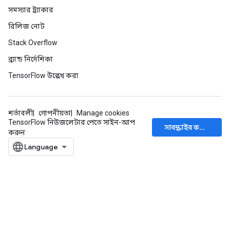
সমস্যার ট্র্যাকার
ropParameters
s
রিলিজ নোট
atorParameters
Stack Overflow
ghtParameters
ব্র্যান্ড নির্দেশিকা
meters
adParameters
TensorFlow উল্লেখ করা
rameters
eters
ientDescentParameters
শর্তাবলী
গোপনীয়তা
Manage cookies
TensorFlow নিউজলেটার পেতে সাইন-আপ
সাবস্ক্রাইব করুন
করুন