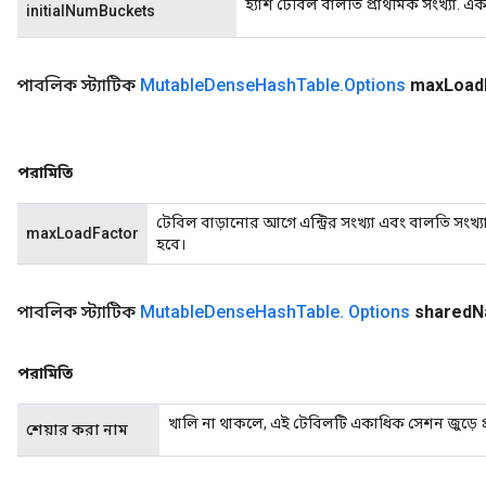
হ্যাশ টেবিল বালতি প্রাথমিক সংখ্যা. এক
initialNumBuckets
পাবলিক স্ট্যাটিক
Mutable
Dense
Hash
Table
.
Options
max
Load
পরামিতি
টেবিল বাড়ানোর আগে এন্ট্রির সংখ্যা এবং বালতি সংখ্য
maxLoadFactor
হবে।
পাবলিক স্ট্যাটিক
Mutable
Dense
Hash
Table
.
Options
shared
N
পরামিতি
খালি না থাকলে, এই টেবিলটি একাধিক সেশন জুড়ে প্
শেয়ার করা নাম