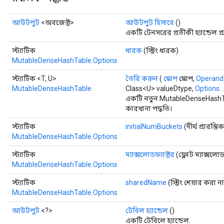
আউটপুট
<অবজেক্ট>
আউটপুট হিসাবে
()
একটি টেনসরের প্রতীকী হ্যান্ডেল প
স্ট্যাটিক
ধারক
(স্ট্রিং ধারক)
MutableDenseHashTable.Options
স্ট্যাটিক <T, U>
তৈরি করুন
(
স্কোপ
স্কোপ,
Operand
MutableDenseHashTable
Class<U> valueDtype,
Options...
একটি নতুন MutableDenseHashTa
কারখানা পদ্ধতি।
স্ট্যাটিক
initialNumBuckets
(দীর্ঘ প্রারম
MutableDenseHashTable.Options
স্ট্যাটিক
ম্যাক্সলোডফ্যাক্টর
(ফ্লোট ম্যাক্সলোড
MutableDenseHashTable.Options
স্ট্যাটিক
sharedName
(স্ট্রিং শেয়ার করা ন
MutableDenseHashTable.Options
আউটপুট
<?>
টেবিল হ্যান্ডেল
()
একটি টেবিলে হ্যান্ডেল.