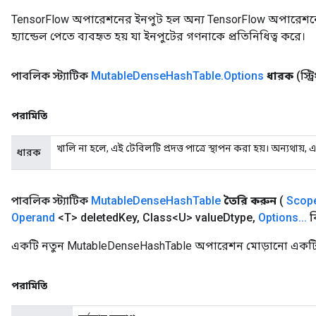
TensorFlow অপারেশনের ইনপুট হল অন্য TensorFlow অপারেশনে
Requantize
হ্যান্ডেল পেতে ব্যবহৃত হয় যা ইনপুটের গণনাকে প্রতিনিধিত্ব করে।
ize
AndReluAndRequantize
পাবলিক স্ট্যাটিক
Mutable
Dense
Hash
Table
.
Options
ধারক
(স্ট
u
uAndRequantize
পরামিতি
খালি না হলে, এই টেবিলটি প্রদত্ত পাত্রে স্থাপন করা হয়। অন্যথায়
AndRelu
ধারক
AndReluAndRequantize
পাবলিক স্ট্যাটিক
Mutable
Dense
Hash
Table
তৈরি করুন
(
Scop
ize
Operand
<T> deleted
Key
,
Class<U> value
Dtype
,
Options
.
.
.
ব
Requantize
একটি নতুন MutableDenseHashTable অপারেশন মোড়ানো একটি ক
ize
পরামিতি