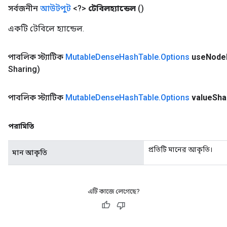
সর্বজনীন
আউটপুট
<?>
টেবিলহ্যান্ডেল
()
একটি টেবিলে হ্যান্ডেল.
পাবলিক স্ট্যাটিক
Mutable
Dense
Hash
Table
.
Options
use
Node
Sharing)
পাবলিক স্ট্যাটিক
Mutable
Dense
Hash
Table
.
Options
value
Sha
পরামিতি
প্রতিটি মানের আকৃতি।
মান আকৃতি
এটি কাজে লেগেছে?