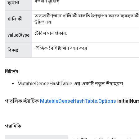
বর্তমান সুযোগ
সুযোগ
অভ্যন্তরীণভাবে খালি কী বালতি উপস্থাপন করতে ব্যবহৃত ক
খালি কী
উচিত নয়।
টেবিল মান প্রকার.
valueDtype
ঐচ্ছিক বৈশিষ্ট্য মান বহন করে
বিকল্প
রিটার্নস
MutableDenseHashTable এর একটি নতুন উদাহরণ
পাবলিক স্ট্যাটিক
Mutable
Dense
Hash
Table
.
Options
initial
Nu
পরামিতি