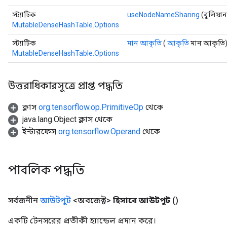
স্ট্যাটিক
useNodeNameSharing
(বুলিয়
MutableDenseHashTable.Options
স্ট্যাটিক
মান আকৃতি
(
আকৃতি
মান আকৃতি
MutableDenseHashTable.Options
উত্তরাধিকারসূত্রে প্রাপ্ত পদ্ধতি
ক্লাস
org.tensorflow.op.PrimitiveOp
থেকে
java.lang.Object ক্লাস থেকে
ইন্টারফেস
org.tensorflow.Operand
থেকে
পাবলিক পদ্ধতি
ize
সর্বজনীন
আউটপুট
<অবজেক্ট>
হিসাবে আউটপুট
()
একটি টেনসরের প্রতীকী হ্যান্ডেল প্রদান করে।