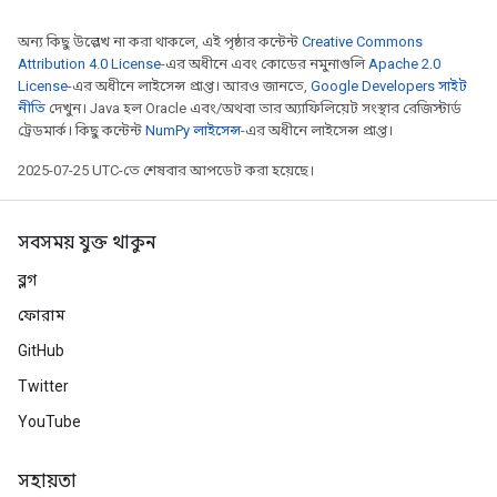
অন্য কিছু উল্লেখ না করা থাকলে, এই পৃষ্ঠার কন্টেন্ট
Creative Commons
Attribution 4.0 License
-এর অধীনে এবং কোডের নমুনাগুলি
Apache 2.0
License
-এর অধীনে লাইসেন্স প্রাপ্ত। আরও জানতে,
Google Developers সাইট
নীতি
দেখুন। Java হল Oracle এবং/অথবা তার অ্যাফিলিয়েট সংস্থার রেজিস্টার্ড
ট্রেডমার্ক। কিছু কন্টেন্ট
NumPy লাইসেন্স
-এর অধীনে লাইসেন্স প্রাপ্ত।
2025-07-25 UTC-তে শেষবার আপডেট করা হয়েছে।
সবসময় যুক্ত থাকুন
ব্লগ
ফোরাম
m
GitHub
Twitter
rs
YouTube
eters
ntumParameters
সহায়তা
ters