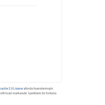
pache 2.0 Lisansı
altında lisanslanmıştır.
illi ticari markasıdır. İçeriklerin bir bölümü