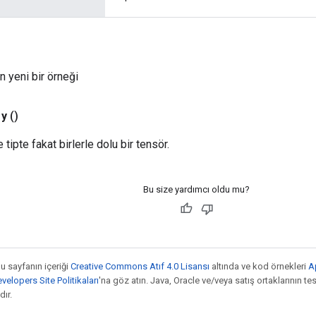
n yeni bir örneği
y
()
e tipte fakat birlerle dolu bir tensör.
Bu size yardımcı oldu mu?
bu sayfanın içeriği
Creative Commons Atıf 4.0 Lisansı
altında ve kod örnekleri
A
elopers Site Politikaları
'na göz atın. Java, Oracle ve/veya satış ortaklarının tesc
ır.