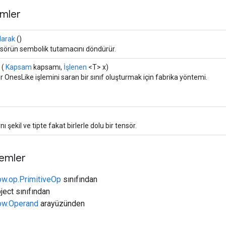
mler
olarak
()
nsörün sembolik tutamacını döndürür.
(
Kapsam
kapsamı,
İşlenen
<T> x)
ir OnesLike işlemini saran bir sınıf oluşturmak için fabrika yöntemi.
ynı şekil ve tipte fakat birlerle dolu bir tensör.
temler
ow.op.PrimitiveOp
sınıfından
ject sınıfından
low.Operand
arayüzünden