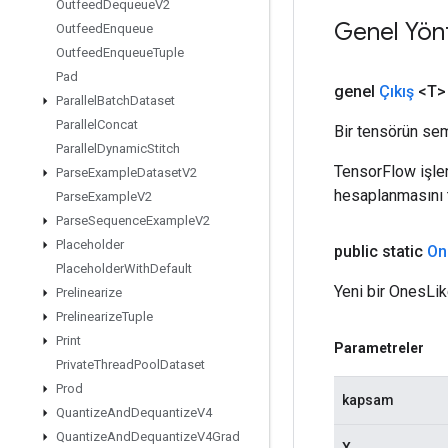
Outfeed
Dequeue
V2
Genel Yön
Outfeed
Enqueue
Outfeed
Enqueue
Tuple
Pad
genel
Çıkış
<T>
Parallel
Batch
Dataset
Parallel
Concat
Bir tensörün sem
Parallel
Dynamic
Stitch
TensorFlow işleml
Parse
Example
Dataset
V2
hesaplanmasını t
Parse
Example
V2
Parse
Sequence
Example
V2
Placeholder
public static
On
Placeholder
With
Default
Yeni bir OnesLike
Prelinearize
Prelinearize
Tuple
Print
Parametreler
Private
Thread
Pool
Dataset
Prod
kapsam
Quantize
And
Dequantize
V4
Quantize
And
Dequantize
V4Grad
X