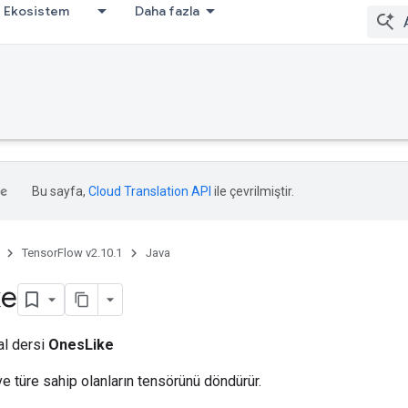
Ekosistem
Daha fazla
Bu sayfa,
Cloud Translation API
ile çevrilmiştir.
TensorFlow v2.10.1
Java
ke
al dersi
OnesLike
ve türe sahip olanların tensörünü döndürür.