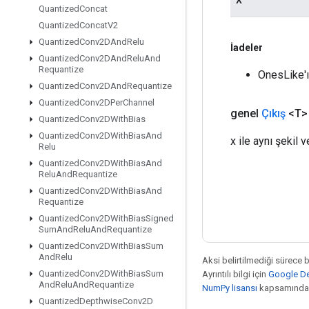
Quantized
Concat
Quantized
Concat
V2
Quantized
Conv2DAnd
Relu
İadeler
Quantized
Conv2DAnd
Relu
And
Requantize
OnesLike'ı
Quantized
Conv2DAnd
Requantize
Quantized
Conv2DPer
Channel
genel
Çıkış
<T>
Quantized
Conv2DWith
Bias
Quantized
Conv2DWith
Bias
And
x ile aynı şekil v
Relu
Quantized
Conv2DWith
Bias
And
Relu
And
Requantize
Quantized
Conv2DWith
Bias
And
Requantize
Quantized
Conv2DWith
Bias
Signed
Sum
And
Relu
And
Requantize
Quantized
Conv2DWith
Bias
Sum
And
Relu
Aksi belirtilmediği sürece 
Quantized
Conv2DWith
Bias
Sum
Ayrıntılı bilgi için
Google Dev
And
Relu
And
Requantize
NumPy lisansı
kapsamındad
Quantized
Depthwise
Conv2D