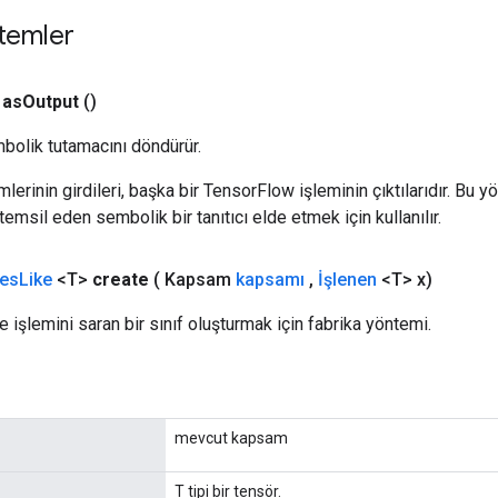
temler
as
Output
()
bolik tutamacını döndürür.
erinin girdileri, başka bir TensorFlow işleminin çıktılarıdır. Bu yö
emsil eden sembolik bir tanıtıcı elde etmek için kullanılır.
es
Like
<T>
create
( Kapsam
kapsamı
,
İşlenen
<T> x)
 işlemini saran bir sınıf oluşturmak için fabrika yöntemi.
mevcut kapsam
T tipi bir tensör.