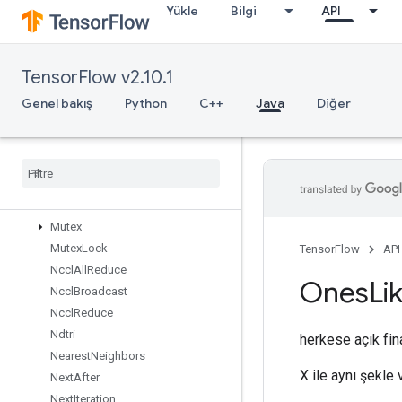
Yükle
Bilgi
API
Merge
MergeDedupData
Min
TensorFlow v2.10.1
MirrorPad
MirrorPadGrad
Genel bakış
Python
C++
Java
Diğer
MlirPassthroughOp
Mul
No
Nan
Mutable
Dense
Hash
Table
Mutable
Hash
Table
Mutable
Hash
Table
Of
Tensors
Mutex
Mutex
Lock
TensorFlow
API
Nccl
All
Reduce
Ones
Li
Nccl
Broadcast
Nccl
Reduce
Ndtri
herkese açık fin
Nearest
Neighbors
X ile aynı şekle 
Next
After
Next
Iteration