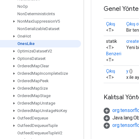
No
Op
Genel Yönte
Non
Deterministic
Ints
Non
Max
Suppression
V5
Çıkış
Çıkış 
Non
Serializable
Dataset
<T>
Bir te
One
Hot
statik
create
Ones
Like
<T>
Yeni b
Optimize
Dataset
V2
Benzeri
Options
Dataset
<T>
Ordered
Map
Clear
Çıkış
y
()
Ordered
Map
Incomplete
Size
<T>
x ile a
Ordered
Map
Peek
Ordered
Map
Size
Kalıtsal Yön
Ordered
Map
Stage
Ordered
Map
Unstage
org.tensorfl
Ordered
Map
Unstage
No
Key
Java.lang.Ob
Outfeed
Dequeue
org.tensorf
Outfeed
Dequeue
Tuple
Outfeed
Dequeue
Tuple
V2