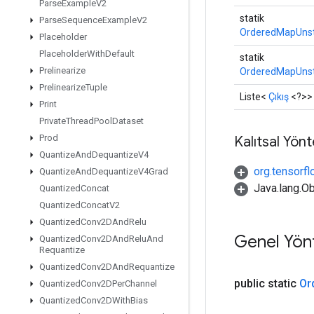
Parse
Example
V2
statik
Parse
Sequence
Example
V2
OrderedMapUnst
Placeholder
Placeholder
With
Default
statik
Prelinearize
OrderedMapUnst
Prelinearize
Tuple
Liste<
Çıkış
<?>>
Print
Private
Thread
Pool
Dataset
Prod
Kalıtsal Yön
Quantize
And
Dequantize
V4
org.tensorfl
Quantize
And
Dequantize
V4Grad
Java.lang.Ob
Quantized
Concat
Quantized
Concat
V2
Quantized
Conv2DAnd
Relu
Genel Yön
Quantized
Conv2DAnd
Relu
And
Requantize
Quantized
Conv2DAnd
Requantize
public static
Or
Quantized
Conv2DPer
Channel
Quantized
Conv2DWith
Bias