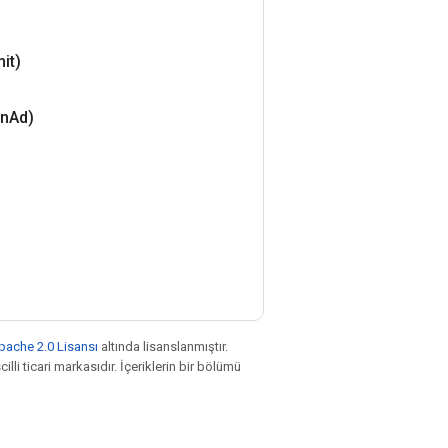
it)
an
Ad)
pache 2.0 Lisansı
altında lisanslanmıştır.
illi ticari markasıdır. İçeriklerin bir bölümü