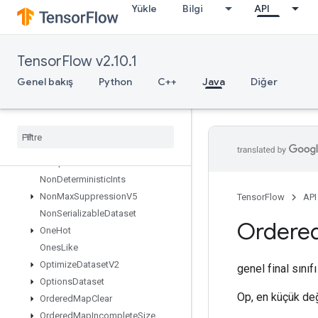
Yükle
Bilgi
API
Mutex
MutexLock
NcclAllReduce
TensorFlow v2.10.1
NcclBroadcast
NcclReduce
Genel bakış
Python
C++
Java
Diğer
Ndtri
Nearest
Neighbors
Next
After
Next
Iteration
No
Op
Non
Deterministic
Ints
Non
Max
Suppression
V5
TensorFlow
API
Non
Serializable
Dataset
Ordere
One
Hot
Ones
Like
Optimize
Dataset
V2
genel final sınıf
Options
Dataset
Op, en küçük değ
Ordered
Map
Clear
Ordered
Map
Incomplete
Size