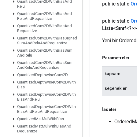
Quantized
Conv2DWith
Bias
And
public static
Or
Relu
Quantized
Conv2DWith
Bias
And
Relu
And
Requantize
public static
Or
Quantized
Conv2DWith
Bias
And
Liste<Sınıf<?>> 
Requantize
Quantized
Conv2DWith
Bias
Signed
Yeni bir Ordered
Sum
And
Relu
And
Requantize
Quantized
Conv2DWith
Bias
Sum
And
Relu
Parametreler
Quantized
Conv2DWith
Bias
Sum
And
Relu
And
Requantize
kapsam
Quantized
Depthwise
Conv2D
Quantized
Depthwise
Conv2DWith
Bias
seçenekler
Quantized
Depthwise
Conv2DWith
Bias
And
Relu
Quantized
Depthwise
Conv2DWith
İadeler
Bias
And
Relu
And
Requantize
Quantized
Mat
Mul
With
Bias
OrderedMa
Quantized
Mat
Mul
With
Bias
And
Dequantize