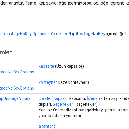
rden anahtar. Temel kapsayıcı öğe içermiyorsa, op, öğe içerene k
r
Ordered
Map
Unstage
No
Key
apUnstageNoKey.Options
için isteğe ba
mler
kapasite
(Uzun kapasite)
ageNoKey.Options
konteyner
(Dize konteyneri)
ageNoKey.Options
apUnstageNoKey
create
(
Kapsam
kapsamı,
İşlenen
<Tamsayı> indek
dtipleri,
Seçenekler...
seçenekler)
Yeni bir OrderedMapUnstageNoKey işlemini saran 
yönelik fabrika yöntemi.
anahtar
()