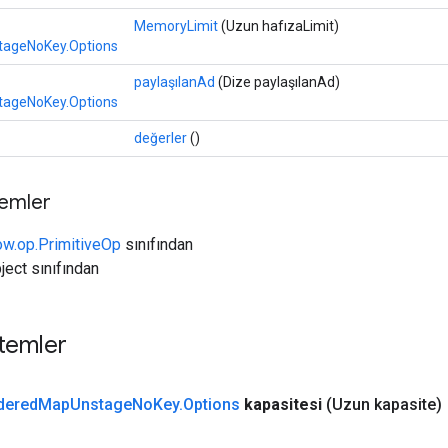
MemoryLimit
(Uzun hafızaLimit)
ageNoKey.Options
paylaşılanAd
(Dize paylaşılanAd)
ageNoKey.Options
değerler
()
temler
ow.op.PrimitiveOp
sınıfından
ject sınıfından
temler
dered
Map
Unstage
No
Key
.
Options
kapasitesi
(Uzun kapasite)