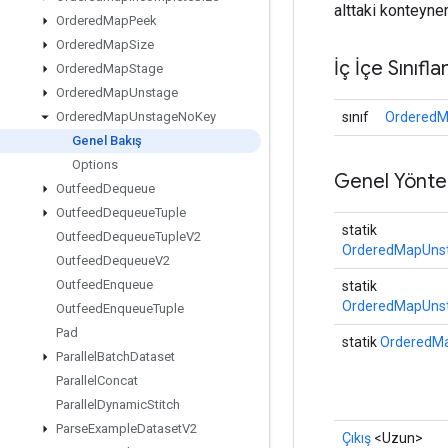
alttaki konteyne
Ordered
Map
Peek
Ordered
Map
Size
İç İçe Sınıfla
Ordered
Map
Stage
Ordered
Map
Unstage
sınıf
OrderedM
Ordered
Map
Unstage
No
Key
Genel Bakış
Options
Genel Yönte
Outfeed
Dequeue
Outfeed
Dequeue
Tuple
statik
Outfeed
Dequeue
Tuple
V2
OrderedMapUnst
Outfeed
Dequeue
V2
Outfeed
Enqueue
statik
OrderedMapUnst
Outfeed
Enqueue
Tuple
Pad
statik
OrderedM
Parallel
Batch
Dataset
Parallel
Concat
Parallel
Dynamic
Stitch
Parse
Example
Dataset
V2
Çıkış
<Uzun>