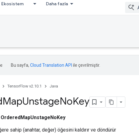
Ekosistem
Daha fazla
Bu sayfa,
Cloud Translation API
ile çevrilmiştir.
TensorFlow v2.10.1
Java
d
Map
Unstage
No
Key
ı
OrderedMapUnstageNoKey
ere sahip (anahtar, değer) öğesini kaldırır ve döndürür