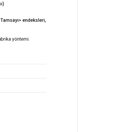
ı)
Tamsayı> endeksleri
,
abrika yöntemi.