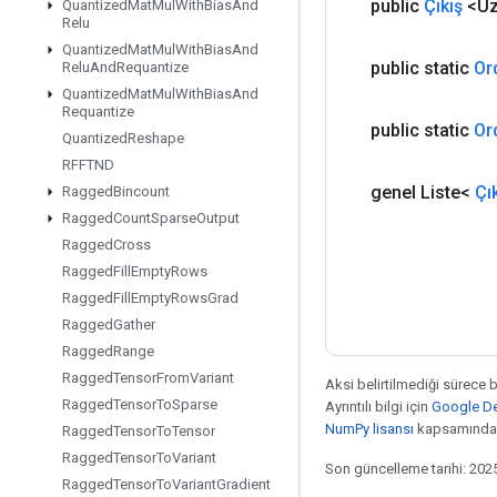
public
Çıkış
<Uz
Quantized
Mat
Mul
With
Bias
And
Relu
Quantized
Mat
Mul
With
Bias
And
public static
Or
Relu
And
Requantize
Quantized
Mat
Mul
With
Bias
And
Requantize
public static
Or
Quantized
Reshape
RFFTND
genel Liste<
Çı
Ragged
Bincount
Ragged
Count
Sparse
Output
Ragged
Cross
Ragged
Fill
Empty
Rows
Ragged
Fill
Empty
Rows
Grad
Ragged
Gather
Ragged
Range
Ragged
Tensor
From
Variant
Aksi belirtilmediği sürece 
Ragged
Tensor
To
Sparse
Ayrıntılı bilgi için
Google Dev
NumPy lisansı
kapsamındad
Ragged
Tensor
To
Tensor
Ragged
Tensor
To
Variant
Son güncelleme tarihi: 202
Ragged
Tensor
To
Variant
Gradient