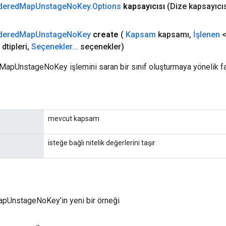
dered
Map
Unstage
No
Key
.
Options
kapsayıcısı
(Dize kapsayıcıs
dered
Map
Unstage
No
Key
create
(
Kapsam
kapsamı
,
İşlenen
<
dtipleri
,
Seçenekler
.
.
.
seçenekler)
MapUnstageNoKey işlemini saran bir sınıf oluşturmaya yönelik f
mevcut kapsam
isteğe bağlı nitelik değerlerini taşır
pUnstageNoKey'in yeni bir örneği