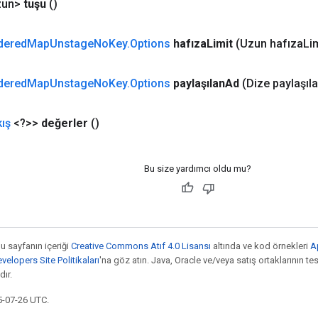
un>
tuşu
()
dered
Map
Unstage
No
Key
.
Options
hafıza
Limit
(Uzun hafıza
Lim
dered
Map
Unstage
No
Key
.
Options
paylaşılan
Ad
(Dize paylaşıl
kış
<?>>
değerler
()
Bu size yardımcı oldu mu?
bu sayfanın içeriği
Creative Commons Atıf 4.0 Lisansı
altında ve kod örnekleri
A
elopers Site Politikaları
'na göz atın. Java, Oracle ve/veya satış ortaklarının tesc
ır.
5-07-26 UTC.