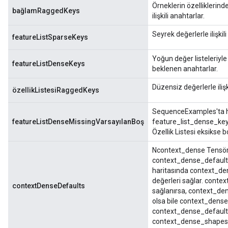
Örneklerin özelliklerin
bağlamRaggedKeys
ilişkili anahtarlar.
Seyrek değerlerle ilişkil
featureListSparseKeys
Yoğun değer listeleriyle
featureListDenseKeys
beklenen anahtarlar.
Düzensiz değerlerle ilişk
özellikListesiRaggedKeys
SequenceExamples'ta han
featureListDenseMissingVarsayılanBoş
feature_list_dense_keys il
Özellik Listesi eksikse b
Ncontext_dense Tensörleri
context_dense_default
haritasında context_de
değerleri sağlar. contex
contextDenseDefaults
sağlanırsa, context_dense
olsa bile context_dense_
context_dense_defaults[
context_dense_shapes[j]