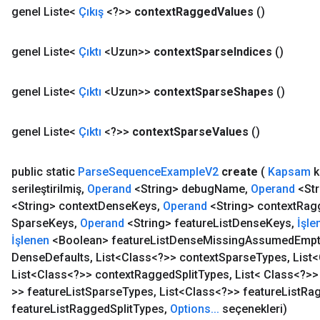
genel Liste<
Çıkış
<?>>
context
Ragged
Values
​​()
genel Liste<
Çıktı
<Uzun>>
context
Sparse
Indices
()
genel Liste<
Çıktı
<Uzun>>
context
Sparse
Shapes
()
genel Liste<
Çıktı
<?>>
context
Sparse
Values
​​()
public static
Parse
Sequence
Example
V2
create
(
Kapsam
k
m
serileştirilmiş
,
Operand
<String> debug
Name
,
Operand
<Str
<String> context
Dense
Keys
,
Operand
<String> context
Rag
Sparse
Keys
,
Operand
<String> feature
List
Dense
Keys
,
İşle
İşlenen
<Boolean> feature
List
Dense
Missing
Assumed
Empt
rs
Dense
Defaults
,
List<Class<?>> context
Sparse
Types
,
List<
eters
List<Class<?>> context
Ragged
Split
Types
,
List< Class<?>>
ntumParameters
>> feature
List
Sparse
Types
,
List<Class<?>> feature
List
Ra
ters
feature
List
Ragged
Split
Types
,
Options
.
.
.
seçenekleri)
ropParameters