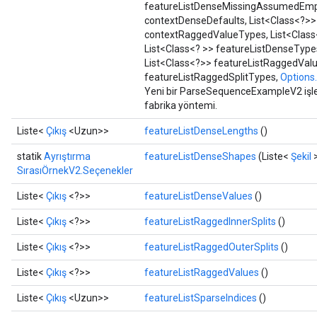
featureListDenseMissingAssumedEmpty
contextDenseDefaults, List<Class<?>>
contextRaggedValueTypes, List<Class
List<Class<? >> featureListDenseType
List<Class<?>> featureListRaggedValu
featureListRaggedSplitTypes,
Options.
Yeni bir ParseSequenceExampleV2 işlem
fabrika yöntemi.
Liste<
Çıkış
<Uzun>>
featureListDenseLengths
()
statik
Ayrıştırma
featureListDenseShapes
(Liste<
Şekil
>
SırasıÖrnekV2.Seçenekler
Liste<
Çıkış
<?>>
featureListDenseValues
​​()
Liste<
Çıkış
<?>>
featureListRaggedInnerSplits
()
Liste<
Çıkış
<?>>
featureListRaggedOuterSplits
()
Liste<
Çıkış
<?>>
featureListRaggedValues
​​()
Liste<
Çıkış
<Uzun>>
featureListSparseIndices
()