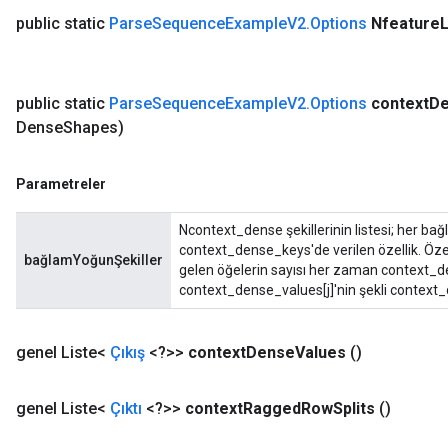
public static
Parse
Sequence
Example
V2
.
Options
Nfeature
L
public static
Parse
Sequence
Example
V2
.
Options
context
D
Dense
Shapes)
Parametreler
Ncontext_dense şekillerinin listesi; her bağl
context_dense_keys'de verilen özellik. Özel
bağlamYoğunŞekiller
gelen öğelerin sayısı her zaman context_de
context_dense_values[j]'nin şekli context_d
genel Liste<
Çıkış
<?>>
context
Dense
Values
​​()
genel Liste<
Çıktı
<?>>
context
Ragged
Row
Splits
()