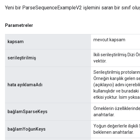
s
Yeni bir ParseSequenceExampleV2 işlemini saran bir sınıf olu
atorParameters
ghtParameters
meters
Parametreler
adParameters
mevcut kapsam
rameters
kapsam
eters
İkili serileştirilmiş Dizi
ientDescentParameters
serileştirilmiş
vektör.
Serileştirilmiş protoların
Örneğin karşılık gelen se
hata ayıklamaAdı
(açıklayıcı) adını içere
kullanışlıdır ve buradaki 
etkisi yoktur. İsim yoksa 
Örneklerin özelliklerinde
bağlamSparseKeys
anahtarlar.
Yoğun değerlerle ilişki
bağlamYoğunKeys
beklenen anahtarlar.