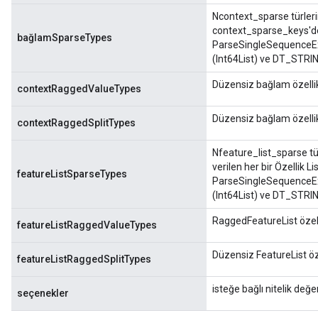
Ncontext_sparse türlerini
context_sparse_keys'de 
bağlamSparseTypes
ParseSingleSequenceEx
(Int64List) ve DT_STRIN
Düzensiz bağlam özellikl
contextRaggedValueTypes
Düzensiz bağlam özellikl
contextRaggedSplitTypes
Nfeature_list_sparse tür
verilen her bir Özellik Li
featureListSparseTypes
ParseSingleSequenceEx
(Int64List) ve DT_STRIN
RaggedFeatureList özell
featureListRaggedValueTypes
Düzensiz FeatureList öze
featureListRaggedSplitTypes
isteğe bağlı nitelik değer
seçenekler