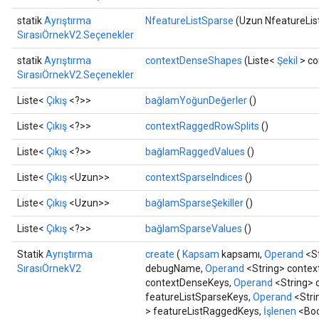
Requantize
statik
Ayrıştırma
NfeatureListSparse
(Uzun NfeatureLis
ize
SırasıÖrnekV2.Seçenekler
AndReluAndRequantize
u
statik
Ayrıştırma
contextDenseShapes
(Liste<
Şekil
> co
uAndRequantize
SırasıÖrnekV2.Seçenekler
Liste<
Çıkış
<?>>
bağlamYoğunDeğerler
()
AndRelu
Liste<
Çıkış
<?>>
contextRaggedRowSplits
()
AndReluAndRequantize
Liste<
Çıkış
<?>>
bağlamRaggedValues
​​()
ize
Liste<
Çıkış
<Uzun>>
contextSparseIndices
()
Liste<
Çıkış
<Uzun>>
bağlamSparseŞekiller
()
Requantize
ize
Liste<
Çıkış
<?>>
bağlamSparseValues
​​()
Statik
Ayrıştırma
create
(
Kapsam
kapsamı,
Operand
<St
SırasıÖrnekV2
debugName,
Operand
<String> contex
contextDenseKeys,
Operand
<String> 
featureListSparseKeys,
Operand
<Stri
> featureListRaggedKeys,
İşlenen
<Boo