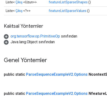
Liste<
Çıkış
<Uzun>>
featureListSparseShapes
()
Liste<
Çıkış
<?>>
featureListSparseValues
​​()
Kalıtsal Yöntemler
org.tensorflow.op.PrimitiveOp
sınıfından
Java.lang.Object sınıfından
Genel Yöntemler
public static
Parse
Sequence
Example
V2
.
Options
Ncontext
public static
Parse
Sequence
Example
V2
.
Options
Nfeature
L