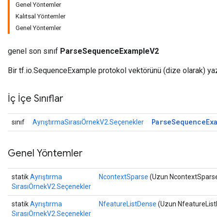
Genel Yöntemler
Kalıtsal Yöntemler
Genel Yöntemler
genel son sınıf
ParseSequenceExampleV2
Bir tf.io.SequenceExample protokol vektörünü (dize olarak) yaz
İç İçe Sınıflar
Parse
Sequence
Ex
sınıf
AyrıştırmaSırasıÖrnekV2.Seçenekler
Genel Yöntemler
ize
statik
Ayrıştırma
NcontextSparse
(Uzun NcontextSpars
SırasıÖrnekV2.Seçenekler
statik
Ayrıştırma
NfeatureListDense
(Uzun NfeatureLis
SırasıÖrnekV2.Seçenekler