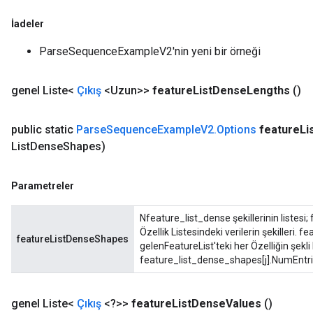
İadeler
ParseSequenceExampleV2'nin yeni bir örneği
genel Liste<
Çıkış
<Uzun>>
feature
List
Dense
Lengths
()
public static
Parse
Sequence
Example
V2
.
Options
feature
Li
List
Dense
Shapes)
Parametreler
Nfeature_list_dense şekillerinin listesi
Özellik Listesindeki verilerin şekilleri. f
featureListDenseShapes
gelenFeatureList'teki her Özelliğin şekl
feature_list_dense_shapes[j].NumEntries
genel Liste<
Çıkış
<?>>
feature
List
Dense
Values
​​()