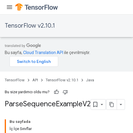
TensorFlow v2.10.1
Bu sayfa,
Cloud Translation API
ile çevrilmiştir.
TensorFlow
API
TensorFlow v2.10.1
Java
Bu size yardımcı oldu mu?
Parse
Sequence
Example
V2
Bu sayfada
İç İçe Sınıflar