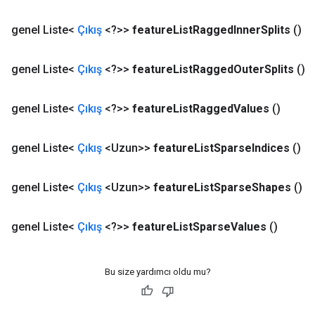
genel Liste<
Çıkış
<?>>
feature
List
Ragged
Inner
Splits
()
genel Liste<
Çıkış
<?>>
feature
List
Ragged
Outer
Splits
()
genel Liste<
Çıkış
<?>>
feature
List
Ragged
Values
​​()
genel Liste<
Çıkış
<Uzun>>
feature
List
Sparse
Indices
()
genel Liste<
Çıkış
<Uzun>>
feature
List
Sparse
Shapes
()
genel Liste<
Çıkış
<?>>
feature
List
Sparse
Values
​​()
Bu size yardımcı oldu mu?