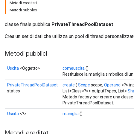
Metodi ereditati
Metodi pubblici
classe finale pubblica
PrivateThreadPoolDataset
Crea un set di dati che utilizza un pool di thread personalizzat
ize
Metodi pubblici
Uscita
<Oggetto>
comeuscita
()
Restituisce la maniglia simbolica di un
PrivateThreadPoolDataset
create
(
Scope
scope,
Operand
<?> in
Requantize
statico
List<Class<?>> outputTypes, List<
Sh
ize
Metodo factory per creare una classe
AndReluAndRequantize
PrivateThreadPoolDataset.
u
Uscita
<?>
maniglia
()
uAndRequantize
Metodi ereditati