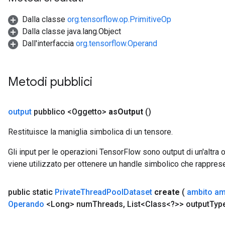
AndRelu
AndReluAndRequantize
Dalla classe
org.tensorflow.op.PrimitiveOp
Dalla classe java.lang.Object
ize
Dall'interfaccia
org.tensorflow.Operand
Requantize
ize
Metodi pubblici
output
pubblico <Oggetto>
as
Output
()
Restituisce la maniglia simbolica di un tensore.
Gli input per le operazioni TensorFlow sono output di un'alt
viene utilizzato per ottenere un handle simbolico che rappresent
public static
Private
Thread
Pool
Dataset
create
(
ambito am
Operando
<Long> num
Threads
,
List<Class<?>> output
Typ