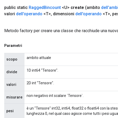
public static
Ragged
Bincount
<U>
create
(ambito
dell'amb
valori
dell'operando
<T>
,
dimensioni
dell'operando
<T>
,
pe
Metodo factory per creare una classe che racchiude una nuo
Parametri
ambito attuale
scopo
1D int64 "Tensore".
divide
2D int "Tensore".
valori
m
non negativo int scalare `Tensore`.
misurare
è un "Tensore" int32, int64, float32 o float64 con la ste
rs
pesi
lunghezza 0, nel qual caso agisce come tutti i pesi ugual
eters