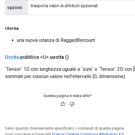
ntumParameters
trasporta valori di attributi opzionali
opzioni
ters
ropParameters
s
ritorna
atorParameters
una nuova istanza di RaggedBincount
ghtParameters
meters
adParameters
Uscita
pubblica <U>
uscita
()
rameters
`Tensor` 1D con lunghezza uguale a `size` o `Tensor` 2D con [b
eters
sommati per ciascun valore nell'intervallo [0, dimensione).
ientDescentParameters
Questa pagina è stata utile?
Salvo quando diversamente specificato, i contenuti di questa pagina
sono concessi in base alla
licenza Creative Commons Attribution 4.0
,