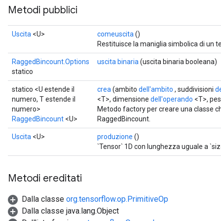
Metodi pubblici
Uscita
<U>
comeuscita
()
Restituisce la maniglia simbolica di un t
RaggedBincount.Options
uscita binaria
(uscita binaria booleana)
statico
statico <U estende il
crea
(ambito
dell'ambito
, suddivisioni
d
numero, T estende il
<T>, dimensione
dell'operando
<T>, pes
numero>
Metodo factory per creare una classe 
RaggedBincount
<U>
RaggedBincount.
Uscita
<U>
produzione
()
`Tensor` 1D con lunghezza uguale a `size
Metodi ereditati
Dalla classe
org.tensorflow.op.PrimitiveOp
Dalla classe java.lang.Object