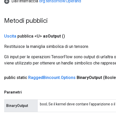
Dall'interfaccia
org.tensorflow.Operand
Metodi pubblici
Uscita
pubblica <U>
as
Output
()
Restituisce la maniglia simbolica di un tensore.
Gli input per le operazioni TensorFlow sono output di un'alt
viene utilizzato per ottenere un handle simbolico che rappresent
public static
Ragged
Bincount
.
Options
Binary
Output
(Boole
Parametri
bool; Se il kernel deve contare l'apparizione o 
BinaryOutput