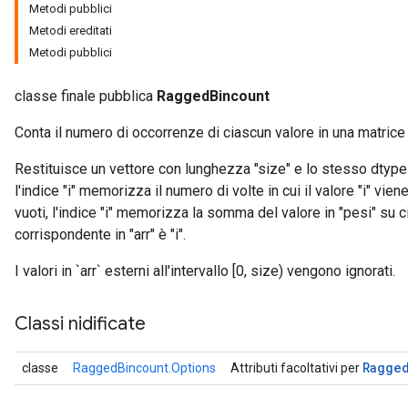
Metodi pubblici
Metodi ereditati
Metodi pubblici
classe finale pubblica
RaggedBincount
Conta il numero di occorrenze di ciascun valore in una matrice d
Restituisce un vettore con lunghezza "size" e lo stesso dtype d
l'indice "i" memorizza il numero di volte in cui il valore "i" vien
vuoti, l'indice "i" memorizza la somma del valore in "pesi" su ci
corrispondente in "arr" è "i".
I valori in `arr` esterni all'intervallo [0, size) vengono ignorati.
Classi nidificate
Ragge
classe
RaggedBincount.Options
Attributi facoltativi per