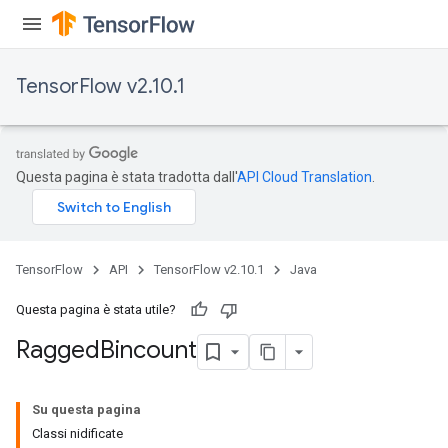
Requantize
ize
TensorFlow v2.10.1
AndReluAndRequantize
u
uAndRequantize
Questa pagina è stata tradotta dall'
API Cloud Translation
.
AndRelu
AndReluAndRequantize
TensorFlow
API
TensorFlow v2.10.1
Java
ize
Questa pagina è stata utile?
Requantize
Ragged
Bincount
ize
Su questa pagina
Classi nidificate