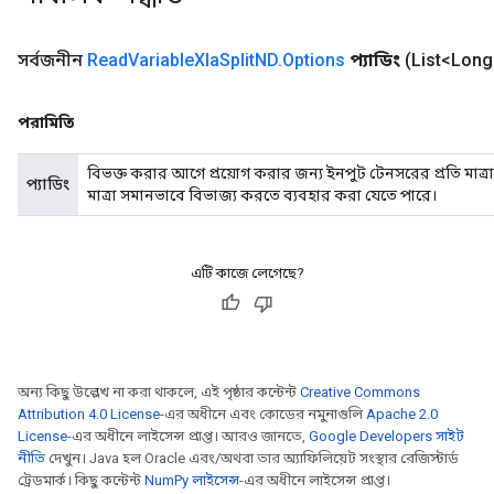
সর্বজনীন
Read
Variable
Xla
Split
ND
.
Options
প্যাডিং
(List<Long
পরামিতি
বিভক্ত করার আগে প্রয়োগ করার জন্য ইনপুট টেনসরের প্রতি মাত্র
প্যাডিং
মাত্রা সমানভাবে বিভাজ্য করতে ব্যবহার করা যেতে পারে।
এটি কাজে লেগেছে?
অন্য কিছু উল্লেখ না করা থাকলে, এই পৃষ্ঠার কন্টেন্ট
Creative Commons
Attribution 4.0 License
-এর অধীনে এবং কোডের নমুনাগুলি
Apache 2.0
License
-এর অধীনে লাইসেন্স প্রাপ্ত। আরও জানতে,
Google Developers সাইট
নীতি
দেখুন। Java হল Oracle এবং/অথবা তার অ্যাফিলিয়েট সংস্থার রেজিস্টার্ড
ট্রেডমার্ক। কিছু কন্টেন্ট
NumPy লাইসেন্স
-এর অধীনে লাইসেন্স প্রাপ্ত।