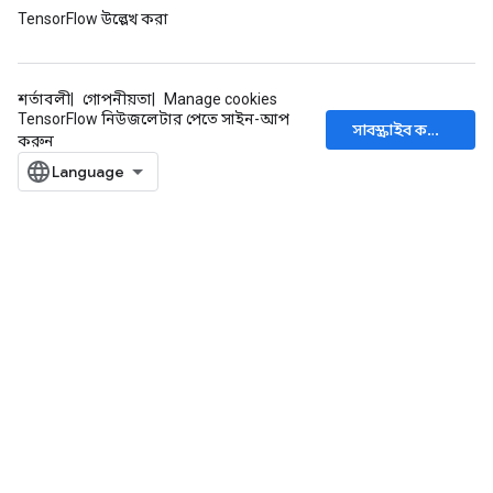
eters
TensorFlow উল্লেখ করা
ntumParameters
ters
ropParameters
শর্তাবলী
গোপনীয়তা
Manage cookies
s
TensorFlow নিউজলেটার পেতে সাইন-আপ
সাবস্ক্রাইব করুন
atorParameters
করুন
ghtParameters
meters
adParameters
rameters
eters
ientDescentParameters