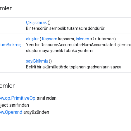
mler
Çıkış olarak
()
Bir tensörün sembolik tutamacını döndürür.
oluştur
(
Kapsam
kapsamı,
İşlenen
<?> tutamacı)
iNumBirikmiş
Yeni bir ResourceAccumulatorNumAccumulated işlemini s
oluşturmaya yönelik fabrika yöntemi.
sayıBirikmiş
()
Belirli bir akümülatörde toplanan gradyanların sayısı.
temler
ow.op.PrimitiveOp
sınıfından
ject sınıfından
low.Operand
arayüzünden