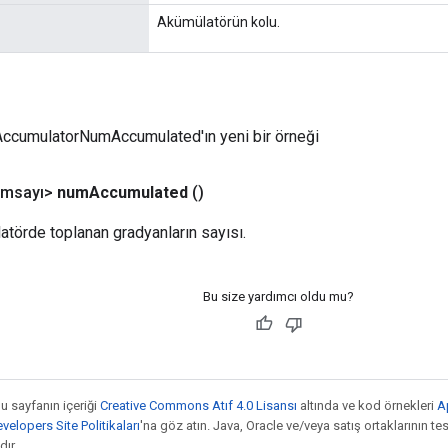
Akümülatörün kolu.
ccumulatorNumAccumulated'ın yeni bir örneği
msayı>
num
Accumulated
()
latörde toplanan gradyanların sayısı.
Bu size yardımcı oldu mu?
bu sayfanın içeriği
Creative Commons Atıf 4.0 Lisansı
altında ve kod örnekleri
A
elopers Site Politikaları
'na göz atın. Java, Oracle ve/veya satış ortaklarının tesc
ır.