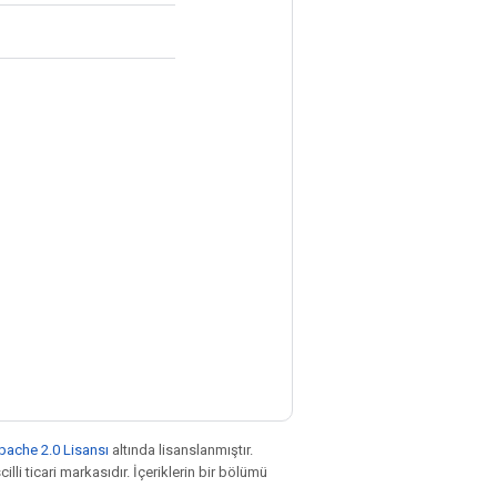
pache 2.0 Lisansı
altında lisanslanmıştır.
illi ticari markasıdır. İçeriklerin bir bölümü