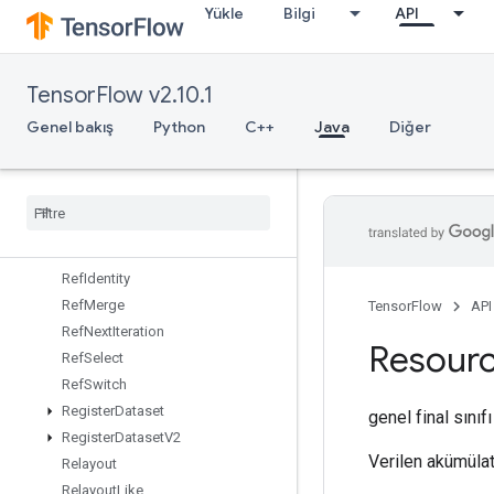
Yükle
Bilgi
API
Recv
RecvTPUEmbeddingActivations
ReduceAll
TensorFlow v2.10.1
ReduceAny
ReduceMax
Genel bakış
Python
C++
Java
Diğer
ReduceMin
Reduce
Prod
Reduce
Sum
Ref
Enter
Ref
Exit
Ref
Identity
Ref
Merge
TensorFlow
API
Ref
Next
Iteration
Resour
Ref
Select
Ref
Switch
Register
Dataset
genel final sınıf
Register
Dataset
V2
Verilen akümülat
Relayout
Relayout
Like