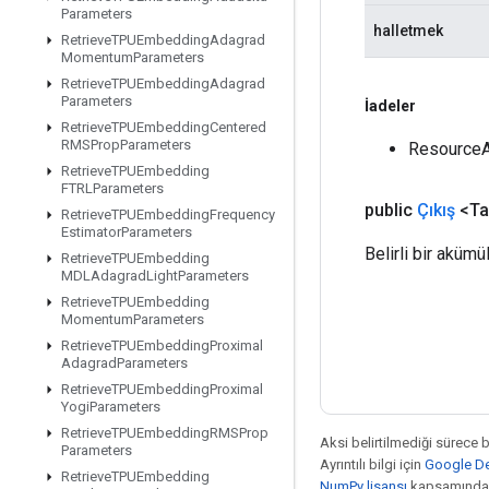
Parameters
halletmek
Retrieve
TPUEmbedding
Adagrad
Momentum
Parameters
Retrieve
TPUEmbedding
Adagrad
Parameters
İadeler
Retrieve
TPUEmbedding
Centered
RMSProp
Parameters
ResourceA
Retrieve
TPUEmbedding
FTRLParameters
public
Çıkış
<Ta
Retrieve
TPUEmbedding
Frequency
Estimator
Parameters
Belirli bir akümü
Retrieve
TPUEmbedding
MDLAdagrad
Light
Parameters
Retrieve
TPUEmbedding
Momentum
Parameters
Retrieve
TPUEmbedding
Proximal
Adagrad
Parameters
Retrieve
TPUEmbedding
Proximal
Yogi
Parameters
Retrieve
TPUEmbedding
RMSProp
Aksi belirtilmediği sürece 
Parameters
Ayrıntılı bilgi için
Google Dev
Retrieve
TPUEmbedding
NumPy lisansı
kapsamındad