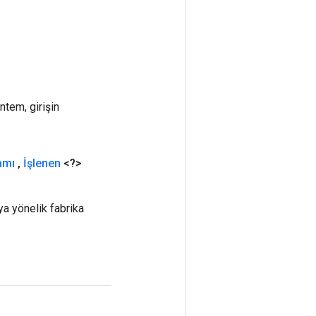
ntem, girişin
amı
,
İşlenen
<?>
a yönelik fabrika