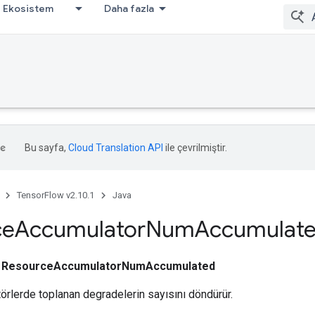
Ekosistem
Daha fazla
Bu sayfa,
Cloud Translation API
ile çevrilmiştir.
TensorFlow v2.10.1
Java
ce
Accumulator
Num
Accumulat
ı
ResourceAccumulatorNumAccumulated
örlerde toplanan degradelerin sayısını döndürür.