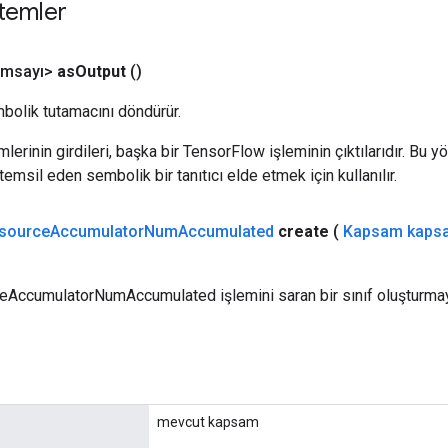
temler
msayı>
as
Output
()
bolik tutamacını döndürür.
erinin girdileri, başka bir TensorFlow işleminin çıktılarıdır. Bu yö
emsil eden sembolik bir tanıtıcı elde etmek için kullanılır.
source
Accumulator
Num
Accumulated
create
(
Kapsam kaps
ceAccumulatorNumAccumulated işlemini saran bir sınıf oluşturmay
mevcut kapsam