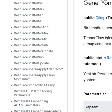
Genel Yön
Resource
Scatter
Div
Resource
Scatter
Max
Resource
Scatter
Min
public
Çıkış
<Ta
Resource
Scatter
Mul
Resource
Scatter
Nd
Add
Bir tensörün sem
Resource
Scatter
Nd
Max
TensorFlow işleml
Resource
Scatter
Nd
Min
hesaplanmasını t
Resource
Scatter
Nd
Sub
Resource
Scatter
Nd
Update
Resource
Scatter
Sub
public static
Re
Resource
Scatter
Update
tutamacı)
Resource
Sparse
Apply
Adagrad
V2
Yeni bir Resour
Resource
Sparse
Apply
Keras
Momentum
yöntemi.
Resource
Strided
Slice
Assign
Retrieve
All
TPUEmbedding
Parametreler
Parameters
Retrieve
TPUEmbedding
ADAMParameters
kapsam
Retrieve
TPUEmbedding
Adadelta