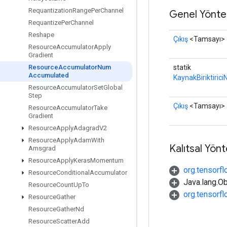
Requantization
Range
Per
Channel
Genel Yönte
Requantize
Per
Channel
Reshape
Çıkış
<Tamsayı>
Resource
Accumulator
Apply
Gradient
statik
Resource
Accumulator
Num
Accumulated
KaynakBiriktiric
Resource
Accumulator
Set
Global
Step
Çıkış
<Tamsayı>
Resource
Accumulator
Take
Gradient
Resource
Apply
Adagrad
V2
Resource
Apply
Adam
With
Kalıtsal Yön
Amsgrad
Resource
Apply
Keras
Momentum
org.tensorfl
Resource
Conditional
Accumulator
Java.lang.Ob
Resource
Count
Up
To
org.tensorf
Resource
Gather
Resource
Gather
Nd
Resource
Scatter
Add