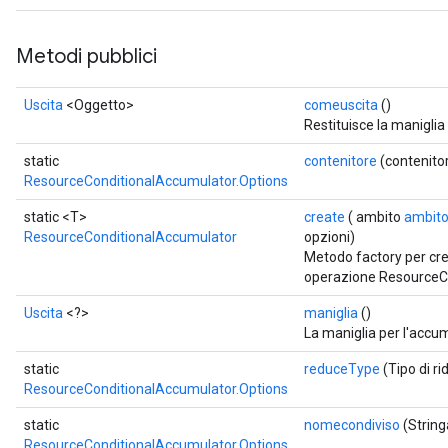
Metodi pubblici
rs
eters
Uscita
<Oggetto>
comeuscita
()
ntumParameters
Restituisce la maniglia
ters
static
contenitore
(contenitor
ropParameters
ResourceConditionalAccumulator.Options
s
atorParameters
static <T>
create
( ambito
ambit
ResourceConditionalAccumulator
opzioni)
ghtParameters
Metodo factory per cr
meters
operazione ResourceC
adParameters
rameters
Uscita
<?>
maniglia
()
La maniglia per l'accu
eters
ientDescentParameters
static
reduceType
(Tipo di ri
ResourceConditionalAccumulator.Options
static
nomecondiviso
(Strin
ResourceConditionalAccumulator.Options