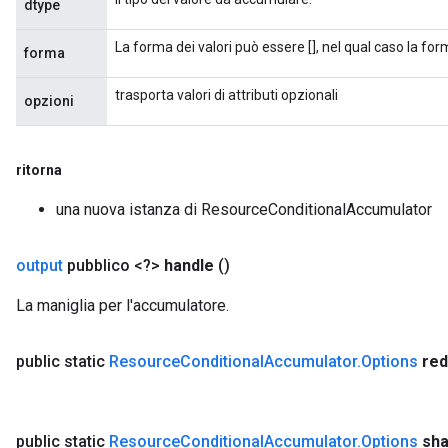
dtype
La forma dei valori può essere [], nel qual caso la fo
forma
trasporta valori di attributi opzionali
opzioni
ritorna
una nuova istanza di ResourceConditionalAccumulator
output
pubblico <?>
handle
()
La maniglia per l'accumulatore.
public static
Resource
Conditional
Accumulator
.
Options
re
public static
Resource
Conditional
Accumulator
.
Options
sh