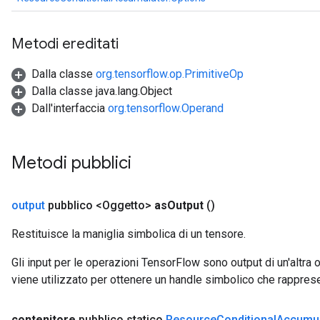
Metodi ereditati
Dalla classe
org.tensorflow.op.PrimitiveOp
Dalla classe java.lang.Object
Dall'interfaccia
org.tensorflow.Operand
Metodi pubblici
output
pubblico <Oggetto>
as
Output
()
Restituisce la maniglia simbolica di un tensore.
Gli input per le operazioni TensorFlow sono output di un'alt
viene utilizzato per ottenere un handle simbolico che rappresent
contenitore
pubblico statico
Resource
Conditional
Accumul