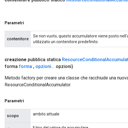
Parametri
Se non vuoto, questo accumulatore viene posto nell'a
contenitore
utilizzato un contenitore predefinito.
creazione
pubblica statica
Resource
Conditional
Accumula
forma
forma
,
opzioni
.
.
.
opzioni)
Metodo factory per creare una classe che racchiude una nuov
ResourceConditionalAccumulator.
Parametri
ambito attuale
scopo
Il tipo del valore da accumulare.