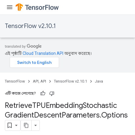
m
TensorFlow v2.10.1
rs
eters
ntumParameters
এই পৃষ্ঠাটি
Cloud Translation API
অনুবাদ করেছে।
ters
ropParameters
s
atorParameters
TensorFlow
API, API
TensorFlow v2.10.1
Java
ghtParameters
meters
এটি কাজে লেগেছে?
adParameters
Retrieve
TPUEmbedding
Stochastic
rameters
Gradient
Descent
Parameters
.
Options
eters
ientDescentParameters