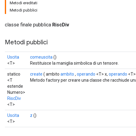
Metodi ereditati
Metodi pubblici
classe finale pubblica
RiscDiv
Metodi pubblici
Uscita
comeuscita
()
<T>
Restituisce la maniglia simbolica di un tensore.
statico
create
( ambito
ambito
,
operando
<T> x,
operando
<T> 
<T
Metodo factory per creare una classe che racchiude un
estende
Numero>
RiscDiv
<T>
Uscita
z
()
<T>