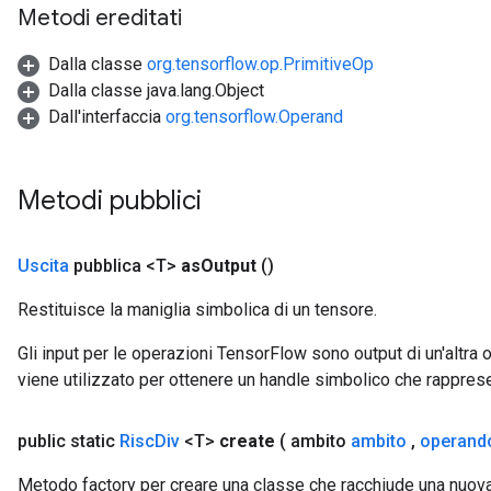
Metodi ereditati
Dalla classe
org.tensorflow.op.PrimitiveOp
Dalla classe java.lang.Object
Dall'interfaccia
org.tensorflow.Operand
Metodi pubblici
Uscita
pubblica <T>
as
Output
()
Restituisce la maniglia simbolica di un tensore.
Gli input per le operazioni TensorFlow sono output di un'alt
viene utilizzato per ottenere un handle simbolico che rappresent
public static
Risc
Div
<T>
create
( ambito
ambito
,
operand
Metodo factory per creare una classe che racchiude una nuov