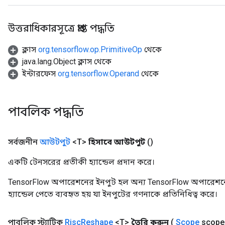
উত্তরাধিকারসূত্রে প্রাপ্ত পদ্ধতি
ক্লাস
org.tensorflow.op.PrimitiveOp
থেকে
java.lang.Object ক্লাস থেকে
ইন্টারফেস
org.tensorflow.Operand
থেকে
পাবলিক পদ্ধতি
সর্বজনীন
আউটপুট
<T>
হিসাবে আউটপুট
()
একটি টেনসরের প্রতীকী হ্যান্ডেল প্রদান করে।
TensorFlow অপারেশনের ইনপুট হল অন্য TensorFlow অপারেশনে
হ্যান্ডেল পেতে ব্যবহৃত হয় যা ইনপুটের গণনাকে প্রতিনিধিত্ব করে।
পাবলিক স্ট্যাটিক
Risc
Reshape
<T>
তৈরি করুন
(
Scope
scope