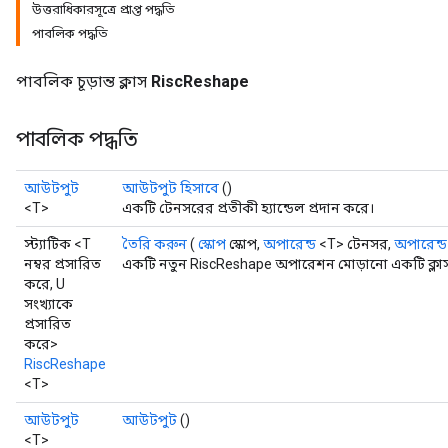
উত্তরাধিকারসূত্রে প্রাপ্ত পদ্ধতি
পাবলিক পদ্ধতি
পাবলিক চূড়ান্ত ক্লাস
RiscReshape
পাবলিক পদ্ধতি
আউটপুট
আউটপুট হিসাবে
()
<T>
একটি টেনসরের প্রতীকী হ্যান্ডেল প্রদান করে।
স্ট্যাটিক <T
তৈরি করুন
(
স্কোপ
স্কোপ,
অপারেন্ড
<T> টেনসর,
অপারেন্ড
নম্বর প্রসারিত
একটি নতুন RiscReshape অপারেশন মোড়ানো একটি ক্লাস
করে, U
সংখ্যাকে
প্রসারিত
করে>
RiscReshape
<T>
আউটপুট
আউটপুট
()
<T>